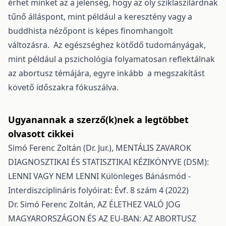
érhet minket az a jelenség, hogy az oly sziklaszilárdnak
tűnő álláspont, mint például a keresztény vagy a
buddhista nézőpont is képes finomhangolt
változásra. Az egészséghez kötődő tudományágak,
mint például a pszichológia folyamatosan reflektálnak
az abortusz témájára, egyre inkább a megszakítást
követő időszakra fókuszálva.
Ugyanannak a szerző(k)nek a legtöbbet
olvasott cikkei
Simó Ferenc Zoltán (Dr. Jur.),
MENTÁLIS ZAVAROK
DIAGNOSZTIKAI ÉS STATISZTIKAI KÉZIKÖNYVE (DSM):
LENNI VAGY NEM LENNI
Különleges Bánásmód -
Interdiszciplináris folyóirat: Évf. 8 szám 4 (2022)
Dr. Simó Ferenc Zoltán,
AZ ÉLETHEZ VALÓ JOG
MAGYARORSZÁGON ÉS AZ EU-BAN: AZ ABORTUSZ