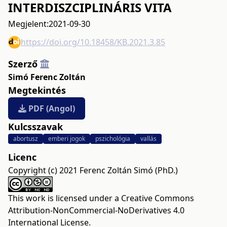
INTERDISZCIPLINÁRIS VITA
Megjelent:
2021-09-30
https://doi.org/10.18458/KB.2021.3.85
Szerző
Simó Ferenc Zoltán
Megtekintés
PDF (Angol)
Kulcsszavak
abortusz
emberi jogok
pszichológia
vallás
Licenc
Copyright (c) 2021 Ferenc Zoltán Simó (PhD.)
This work is licensed under a
Creative Commons
Attribution-NonCommercial-NoDerivatives 4.0
International License
.