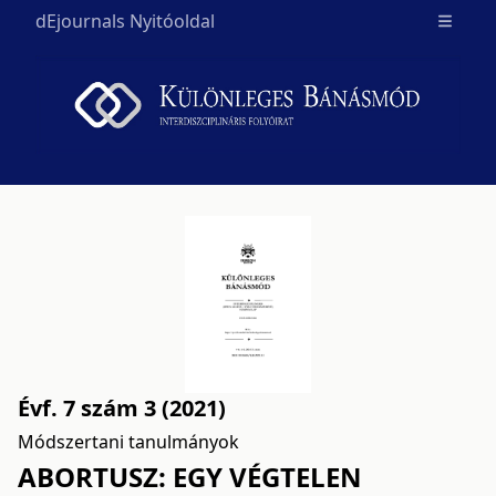
dEjournals Nyitóoldal
Open m
Évf. 7 szám 3 (2021)
Módszertani tanulmányok
ABORTUSZ: EGY VÉGTELEN