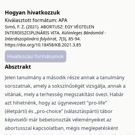
Hogyan hivatkozzuk
Kiválasztott formátum:
APA
Simó, F. Z. (2021). ABORTUSZ: EGY VÉGTELEN
INTERDISZCIPLINÁRIS VITA.
Különleges Bánásmód -
Interdiszciplináris folyóirat
,
7
(3), 85-94.
https://doi.org/10.18458/KB.2021.3.85
Hivatkozási formátumok
Absztrakt
Jelen tanulmány a második része annak a tanulmány
sorozatnak, amely a sokszínűségét vizsgálja, annak a
vitának, mely a terhesség megszakítást övezi. Habár
azt hihetnénk, hogy az úgynevezett ”pro-life”
(életpárti) és „pro-choice” (választáspárti) tábor
képviselői már bebetonozták véleményeiket az
abortusszal kapcsolatban, mégis meglepetésként