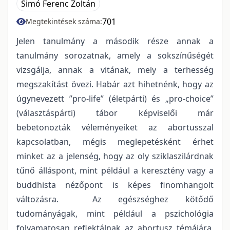
Simó Ferenc Zoltán
701
Megtekintések száma:
Jelen tanulmány a második része annak a
tanulmány sorozatnak, amely a sokszínűségét
vizsgálja, annak a vitának, mely a terhesség
megszakítást övezi. Habár azt hihetnénk, hogy az
úgynevezett ”pro-life” (életpárti) és „pro-choice”
(választáspárti) tábor képviselői már
bebetonozták véleményeiket az abortusszal
kapcsolatban, mégis meglepetésként érhet
minket az a jelenség, hogy az oly sziklaszilárdnak
tűnő álláspont, mint például a keresztény vagy a
buddhista nézőpont is képes finomhangolt
változásra. Az egészséghez kötődő
tudományágak, mint például a pszichológia
folyamatosan reflektálnak az abortusz témájára,