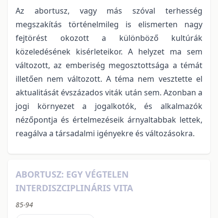
Az abortusz, vagy más szóval terhesség
megszakítás történelmileg is elismerten nagy
fejtörést okozott a különböző kultúrák
közeledésének kisérleteikor. A helyzet ma sem
változott, az emberiség megosztottsága a témát
illetően nem változott. A téma nem vesztette el
aktualitását évszázados viták után sem. Azonban a
jogi környezet a jogalkotók, és alkalmazók
nézőpontja és értelmezéseik árnyaltabbak lettek,
reagálva a társadalmi igényekre és változásokra.
ABORTUSZ: EGY VÉGTELEN
INTERDISZCIPLINÁRIS VITA
85-94