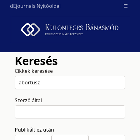
dEjournals Nyitóoldal
Open m
Keresés
Cikkek keresése
Szerző által
Publikált ez után