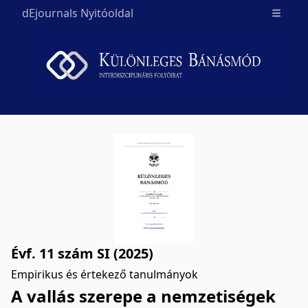
dEjournals Nyitóoldal
Open m
Évf. 11 szám SI (2025)
Empirikus és értekező tanulmányok
A vallás szerepe a nemzetiségek