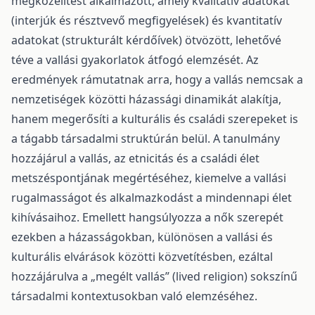
megközelítést alkalmazott, amely kvalitatív adatokat
(interjúk és résztvevő megfigyelések) és kvantitatív
adatokat (strukturált kérdőívek) ötvözött, lehetővé
téve a vallási gyakorlatok átfogó elemzését. Az
eredmények rámutatnak arra, hogy a vallás nemcsak a
nemzetiségek közötti házassági dinamikát alakítja,
hanem megerősíti a kulturális és családi szerepeket is
a tágabb társadalmi struktúrán belül. A tanulmány
hozzájárul a vallás, az etnicitás és a családi élet
metszéspontjának megértéséhez, kiemelve a vallási
rugalmasságot és alkalmazkodást a mindennapi élet
kihívásaihoz. Emellett hangsúlyozza a nők szerepét
ezekben a házasságokban, különösen a vallási és
kulturális elvárások közötti közvetítésben, ezáltal
hozzájárulva a „megélt vallás” (lived religion) sokszínű
társadalmi kontextusokban való elemzéséhez.