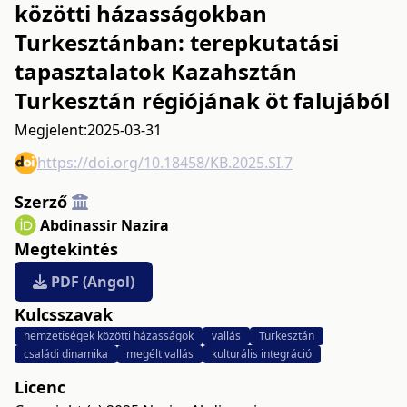
közötti házasságokban
Turkesztánban: terepkutatási
tapasztalatok Kazahsztán
Turkesztán régiójának öt falujából
Megjelent:
2025-03-31
https://doi.org/10.18458/KB.2025.SI.7
Szerző
Abdinassir Nazira
Megtekintés
PDF (Angol)
Kulcsszavak
nemzetiségek közötti házasságok
vallás
Turkesztán
családi dinamika
megélt vallás
kulturális integráció
Licenc