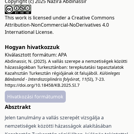
Copyright (c) 2025 Nazira Abdinassir
This work is licensed under a
Creative Commons
Attribution-NonCommercial-NoDerivatives 4.0
International License
.
Hogyan hivatkozzuk
Kiválasztott formátum:
APA
Abdinassir, N. (2025). A vallás szerepe a nemzetiségek közötti
házasságokban Turkesztánban: terepkutatási tapasztalatok
Kazahsztán Turkesztán régiójának öt falujából.
Különleges
Bánásmód - Interdiszciplináris folyóirat
,
11
(SI), 7-23.
https://doi.org/10.18458/KB.2025.SI.7
Hivatkozási formátumok
Absztrakt
Jelen tanulmány a vallás szerepét vizsgálja a
nemzetiségek közötti házasságok alakításában