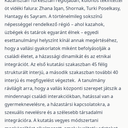
Kazahsztán Turkesztán régiójában, különös tekintettel
öt vidéki falura: Zhana Iqan, Shornak, Turki Poselkasy,
Hantagy és Sayram. A történelmileg sokszínű
népességgel rendelkező régió – ahol kazahok,
üzbégek és tatárok egyaránt élnek – egyedi
esettanulmányi helyszínt kínál annak megértéséhez,
hogy a vallási gyakorlatok miként befolyásolják a
családi életet, a házassági dinamikát és az etnikai
integrációt. Az első kutatási szakaszban 45 félig
strukturált interjú, a második szakaszban további 40
interjú és megfigyelést végeztek. A tanulmány
rávilágít arra, hogy a vallás központi szerepet játszik a
mindennapi családi interakciókban, hatással van a
gyermeknevelésre, a házastársi kapcsolatokra, a
szexuális nevelésre és a szélesebb társadalmi
integrációra. A kutatás vegyes módszertani