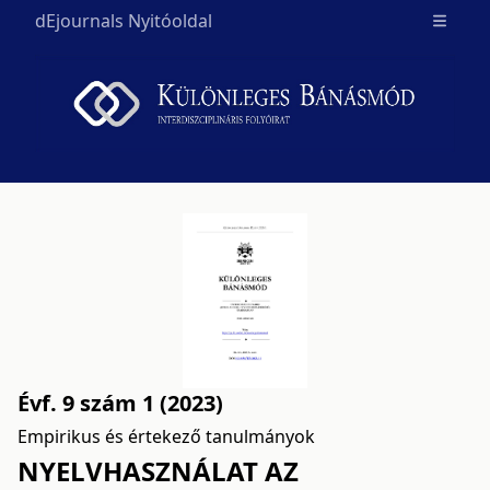
dEjournals Nyitóoldal
Open m
Évf. 9 szám 1 (2023)
Empirikus és értekező tanulmányok
NYELVHASZNÁLAT AZ