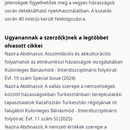
jelenségek figyelhetőek meg a vegyes házasságok
során detektálható nyelvhasználatban. A kutatás
során 40 interjú került feldolgozásra.
Ugyanannak a szerző(k)nek a legtöbbet
olvasott cikkei
Nazira Abdinassir,
Asszimilációs és akkulturációs
folyamatok az etnikumközi házasságok vizsgálatában
Különleges Bánásmód - Interdiszciplináris folyóirat:
Évf. 10 szám Special Issue (2024)
Nazira Abdinassir,
A vallás szerepe a nemzetiségek
közötti házasságokban Turkesztánban: terepkutatási
tapasztalatok Kazahsztán Turkesztán régiójának öt
falujából
Különleges Bánásmód - Interdiszciplináris
folyóirat: Évf. 11 szám SI (2025)
Nazira Abdinassir,
A nemzeti értékek szerepe a