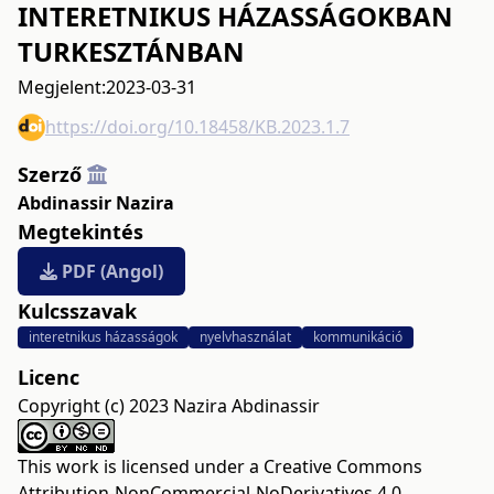
INTERETNIKUS HÁZASSÁGOKBAN
TURKESZTÁNBAN
Megjelent:
2023-03-31
https://doi.org/10.18458/KB.2023.1.7
Szerző
Abdinassir Nazira
Megtekintés
PDF (Angol)
Kulcsszavak
interetnikus házasságok
nyelvhasználat
kommunikáció
Licenc
Copyright (c) 2023 Nazira Abdinassir
This work is licensed under a
Creative Commons
Attribution-NonCommercial-NoDerivatives 4.0