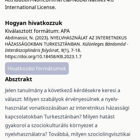
International License
.
Hogyan hivatkozzuk
Kiválasztott formátum:
APA
Abdinassir, N. (2023). NYELVHASZNÁLAT AZ INTERETNIKUS
HÁZASSÁGOKBAN TURKESZTÁNBAN.
Különleges Bánásmód -
Interdiszciplináris folyóirat
,
9
(1), 7-18.
https://doi.org/10.18458/KB.2023.1.7
Hivatkozási formátumok
Absztrakt
Jelen tanulmány a következő kérdésekre keresi a
választ: Milyen szabályok érvényesülnek a nyelv-
használat vonatkozásában az interetnikus házassági
kapcsolatokban Turkesztánban? Milyen hatást
gyakorol a szociokulturális környezet a
nyelvhasználatra? Továbbá, milyen szociolingvisztikai