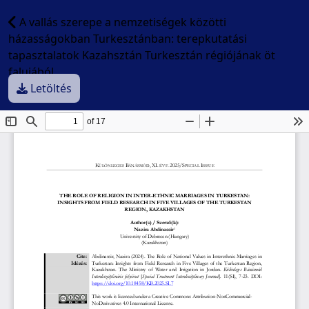
A vallás szerepe a nemzetiségek közötti
házasságokban Turkesztánban: terepkutatási
tapasztalatok Kazahsztán Turkesztán régiójának öt
falujából
Letöltés