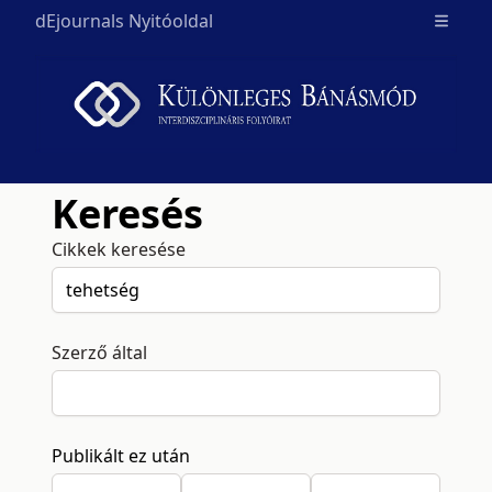
dEjournals Nyitóoldal
Open m
Keresés
Cikkek keresése
Szerző által
Publikált ez után