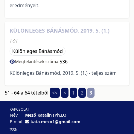
eredményeit.
KÜLÖNLEGES BÁNÁSMÓD, 2019. 5. (1.)
1-91
Különleges Bánásmód
536
Megtekintések száma:
Különleges Bánásmód, 2019. 5. (1.) - teljes szám
51 - 64 a 64 tételből
<<
<
1
2
3
KAPCSOLAT
Név
Mező Katalin (Ph.D.)
E-mail:
kata.mezo1@gmail.com
ISSN