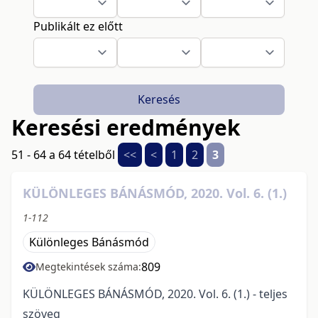
Publikált ez előtt
Keresés
Keresési eredmények
51 - 64 a 64 tételből
<<
<
1
2
3
KÜLÖNLEGES BÁNÁSMÓD, 2020. Vol. 6. (1.)
1-112
Különleges Bánásmód
809
Megtekintések száma:
KÜLÖNLEGES BÁNÁSMÓD, 2020. Vol. 6. (1.) - teljes
szöveg