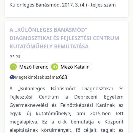
Különleges Bánásmód, 2017. 3. (4.) - teljes szám
A „KÜLÖNLEGES BÁNÁSMÓD”
DIAGNOSZTIKAI ÉS FEJLESZTÉSI CENTRUM
KUTATÓMŰHELY BEMUTATÁSA
91-98
Mező Ferenc
Mező Katalin
663
Megtekintések száma:
A „Különleges Bánásmód” Diagnosztikai és
Fejlesztési Centrum a Debreceni Egyetem
Gyermeknevelési és Felnőttképzési Karának az
egyik új kutatóműhelye, ami 2015-ben lett
megalapítva. Ez a cikk bemutatja e Központ
alapításának körülményeit, fő céljait, tagjait és