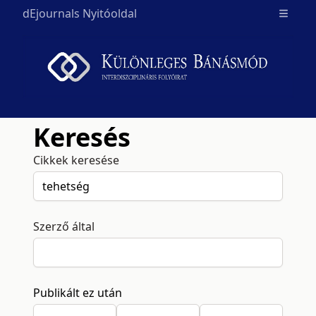
dEjournals Nyitóoldal
Open m
Keresés
Cikkek keresése
Szerző által
Publikált ez után