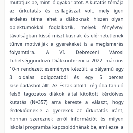
mutatjuk be, mint jó gyakorlatot. A kutatás témája
az űrkutatás és csillagászat volt, mely igen
érdekes téma lehet a diákoknak, hiszen olyan
objektumokkal foglalkozik, melyek fényévnyi
távolságban kissé misztikusnak és elérhetetlenek
tűnve motiválják a gyerekeket is a megismerés
folyamtára. A VI. Debreceni Városi
Tehetséggondozó Diákkonferencia 2022. március
10-n rendezett eseményre készült, a pályamű egy
3 oldalas dolgozatból és egy 5 perces
kiselőadásból állt. Az Észak-alföldi régióba tanuló
felső tagozatos diákok által kitöltött kérdőíves
kutatás (N=357) arra kereste a választ, hogy
érdeklődnek-e a gyerekek az űrkutatás iránt,
honnan szereznek erről információt és milyen
iskolai programba kapcsolódnának be, ami ezzel a