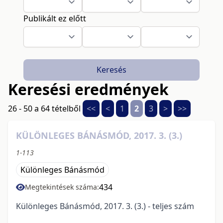
Publikált ez előtt
Keresés
Keresési eredmények
26 - 50 a 64 tételből
<<
<
1
2
3
>
>>
KÜLÖNLEGES BÁNÁSMÓD, 2017. 3. (3.)
1-113
Különleges Bánásmód
434
Megtekintések száma:
Különleges Bánásmód, 2017. 3. (3.) - teljes szám