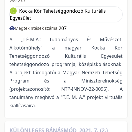
209-210
Kocka Kör Tehetséggondozó Kulturális
Egyesület
207
Megtekintések száma:
A „T.É.M.A.: Tudományos És Művészeti
Alkotóműhely” a magyar Kocka Kör
Tehetséggondozó Kulturális Egyesület
tehetséggondozó programja, középiskolásoknak.
A projekt támogatói a Magyar Nemzeti Tehetség
Program és a Miniszterelnökség
(projektazonosító: NTP-INNOV-22-0095). A
tanulmány meghívó a "T.É. M. A." projekt virtuális
kiállításaira.
KÜLÖNLEGES BÁNÁSMÓD, 2021. 7. (2.)