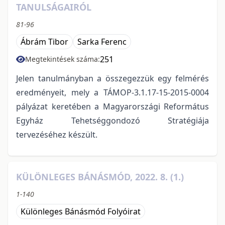
TANULSÁGAIRÓL
81-96
Ábrám Tibor
Sarka Ferenc
251
Megtekintések száma:
Jelen tanulmányban a összegezzük egy felmérés
eredményeit, mely a TÁMOP-3.1.17-15-2015-0004
pályázat keretében a Magyarországi Református
Egyház Tehetséggondozó Stratégiája
tervezéséhez készült.
KÜLÖNLEGES BÁNÁSMÓD, 2022. 8. (1.)
1-140
Különleges Bánásmód Folyóirat