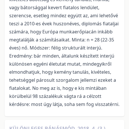
vagy bátorsággal kevert fiatalos lendület,
szerencse, esetleg mindez együtt az, ami lehetővé
teszi a 2010-es évek huszonéves, diplomás fiataljai
számára, hogy Európa munkaerőpiacán inkább
megtalálják a számításaikat. Minta: n = 28 (22-35
éves) nő. Módszer: félig strukturált interjú.
Eredmény: bár minden, általunk készített interjú
különösen egyéni életutat mutat, mindegyikről
elmondhatjuk, hogy kemény tanulás, kivételes,
tehetséggel párosult szorgalom jellemzi ezeket a
fiatalokat. No meg az is, hogy e kis mintában
körülbelül 98 százalékuk vágta rá a célzott
kérdésre: most úgy látja, soha sem fog visszatérni.
KÜLÖNLEGES BÁNÁSMÓD, 2018. 4. (3.)