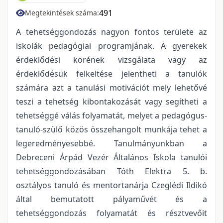
491
Megtekintések száma:
A tehetséggondozás nagyon fontos területe az
iskolák pedagógiai programjának. A gyerekek
érdeklődési körének vizsgálata vagy az
érdeklődésük felkeltése jelentheti a tanulók
számára azt a tanulási motivációt mely lehetővé
teszi a tehetség kibontakozását vagy segítheti a
tehetséggé válás folyamatát, melyet a pedagógus-
tanuló-szülő közös összehangolt munkája tehet a
legeredményesebbé. Tanulmányunkban a
Debreceni Árpád Vezér Általános Iskola tanulói
tehetséggondozásában Tóth Elektra 5. b.
osztályos tanuló és mentortanárja Czeglédi Ildikó
által bemutatott pályaművét és a
tehetséggondozás folyamatát és résztvevőit