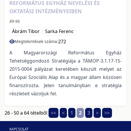
REFORMÁTUS EGYHÁZ NEVELÉSI ÉS
OKTATÁSI INTÉZMÉNYEIBEN
89-96
Ábrám Tibor
Sarka Ferenc
272
Megtekintések száma:
A Magyarországi Református Egyház
Tehetséggondozó Stratégiája a TÁMOP-3.1.17-15-
2015-0004 pályázat keretében készült melyet az
Európai Szociális Alap és a magyar állam közösen
finanszírozta. Jelen tanulmányban e stratégia
részleteit vázoljuk fel.
26 - 50 a 64 tételből
<<
<
1
2
3
>
>>
KAPCSOLAT