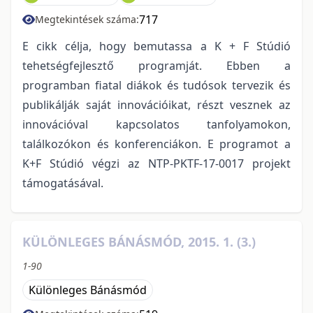
717
Megtekintések száma:
E cikk célja, hogy bemutassa a K + F Stúdió
tehetségfejlesztő programját. Ebben a
programban fiatal diákok és tudósok tervezik és
publikálják saját innovációikat, részt vesznek az
innovációval kapcsolatos tanfolyamokon,
találkozókon és konferenciákon. E programot a
K+F Stúdió végzi az NTP-PKTF-17-0017 projekt
támogatásával.
KÜLÖNLEGES BÁNÁSMÓD, 2015. 1. (3.)
1-90
Különleges Bánásmód