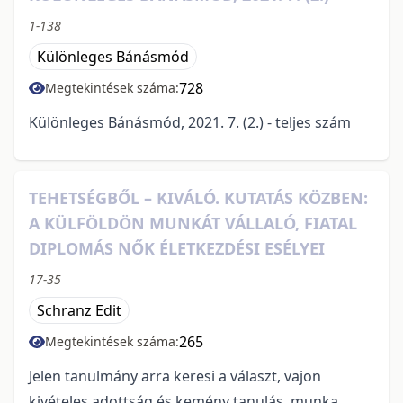
1-138
Különleges Bánásmód
728
Megtekintések száma:
Különleges Bánásmód, 2021. 7. (2.) - teljes szám
TEHETSÉGBŐL – KIVÁLÓ. KUTATÁS KÖZBEN:
A KÜLFÖLDÖN MUNKÁT VÁLLALÓ, FIATAL
DIPLOMÁS NŐK ÉLETKEZDÉSI ESÉLYEI
17-35
Schranz Edit
265
Megtekintések száma:
Jelen tanulmány arra keresi a választ, vajon
kivételes adottság és kemény tanulás, munka,