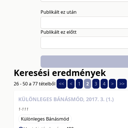
Publikált ez után
Publikált ez előtt
Keresési eredmények
26 - 50 a 77 tételből
<<
<
1
2
3
4
>
>>
KÜLÖNLEGES BÁNÁSMÓD, 2017. 3. (1.)
1-111
Különleges Bánásmód