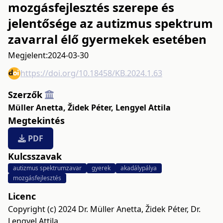
mozgásfejlesztés szerepe és
jelentősége az autizmus spektrum
zavarral élő gyermekek esetében
Megjelent:
2024-03-30
https://doi.org/10.18458/KB.2024.1.63
Szerzők
Müller Anetta
,
Židek Péter
,
Lengyel Attila
Megtekintés
PDF
Kulcsszavak
autizmus spektrumzavar
gyerek
akadálypálya
mozgásfejlesztés
Licenc
Copyright (c) 2024 Dr. Müller Anetta, Židek Péter, Dr.
Lengyel Attila