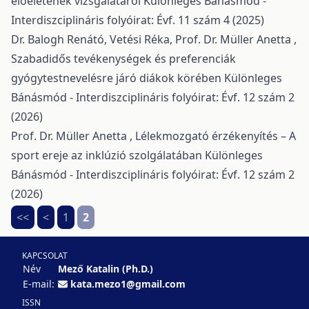
előéletének vizsgálatáról
Különleges Bánásmód -
Interdiszciplináris folyóirat: Évf. 11 szám 4 (2025)
Dr. Balogh Renátó, Vetési Réka, Prof. Dr. Müller Anetta ,
Szabadidős tevékenységek és preferenciák
gyógytestnevelésre járó diákok körében
Különleges
Bánásmód - Interdiszciplináris folyóirat: Évf. 12 szám 2
(2026)
Prof. Dr. Müller Anetta ,
Lélekmozgató érzékenyítés – A
sport ereje az inklúzió szolgálatában
Különleges
Bánásmód - Interdiszciplináris folyóirat: Évf. 12 szám 2
(2026)
<<
<
1
2
KAPCSOLAT
Név
Mező Katalin (Ph.D.)
E-mail:
kata.mezo1@gmail.com
ISSN