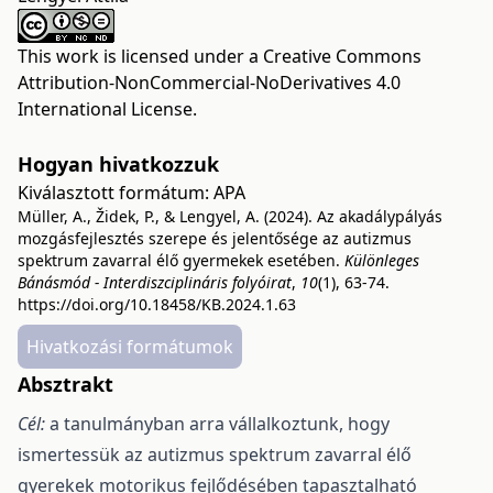
This work is licensed under a
Creative Commons
Attribution-NonCommercial-NoDerivatives 4.0
International License
.
Hogyan hivatkozzuk
Kiválasztott formátum:
APA
Müller, A., Židek, P., & Lengyel, A. (2024). Az akadálypályás
mozgásfejlesztés szerepe és jelentősége az autizmus
spektrum zavarral élő gyermekek esetében.
Különleges
Bánásmód - Interdiszciplináris folyóirat
,
10
(1), 63-74.
https://doi.org/10.18458/KB.2024.1.63
Hivatkozási formátumok
Absztrakt
Cél:
a tanulmányban arra vállalkoztunk, hogy
ismertessük az autizmus spektrum zavarral élő
gyerekek motorikus fejlődésében tapasztalható