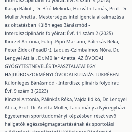
Interdiszciplináris folyóirat: Évf. 4 szám 4 (2018)
Karap Bálint , Dr. Bíró Melinda, Horváth Tamás, Prof. Dr.
Müller Anetta ,
Mesterséges intelligencia alkalmazása
az oktatásban
Különleges Bánásmód -
Interdiszciplináris folyóirat: Évf. 11 szám 2 (2025)
Kinczel Antónia, Fülöp-Pipó Mariann, Pálinkás Réka,
Peter Židek (PeadDr.), Laoues-Czimbalmos Nóra, Dr.
Lengyel Attila , Dr. Müller Anetta,
AZ ÓVODAI
GYÓGYTESTNEVELÉS TAPASZTALATAI EGY
HAJDÚBÖSZÖRMÉNYI ÓVODAI KUTATÁS TÜKRÉBEN
Különleges Bánásmód - Interdiszciplináris folyóirat:
Évf. 9 szám 3 (2023)
Kinczel Antonia, Pálinkás Réka, Vajda Ildikó, Dr. Lengyel
Attila, Prof. Dr. Anetta Müller,
Tanulmány a Nyíregyházi
Egyetemen sporttudományi képzésben részt vevő
hallgatók egészségmagatartásának és sportolási