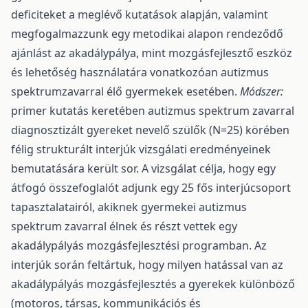
deficiteket a meglévő kutatások alapján, valamint
megfogalmazzunk egy metodikai alapon rendeződő
ajánlást az akadálypálya, mint mozgásfejlesztő eszköz
és lehetőség használatára vonatkozóan autizmus
spektrumzavarral élő gyermekek esetében.
Módszer:
primer kutatás keretében autizmus spektrum zavarral
diagnosztizált gyereket nevelő szülők (N=25) körében
félig strukturált interjúk vizsgálati eredményeinek
bemutatására került sor. A vizsgálat célja, hogy egy
átfogó összefoglalót adjunk egy 25 fős interjúcsoport
tapasztalatairól, akiknek gyermekei autizmus
spektrum zavarral élnek és részt vettek egy
akadálypályás mozgásfejlesztési programban. Az
interjúk során feltártuk, hogy milyen hatással van az
akadálypályás mozgásfejlesztés a gyerekek különböző
(motoros, társas, kommunikációs és