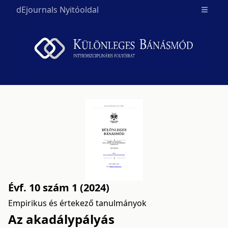
dEjournals Nyitóoldal
Open m
Évf. 10 szám 1 (2024)
Empirikus és értekező tanulmányok
Az akadálypályás