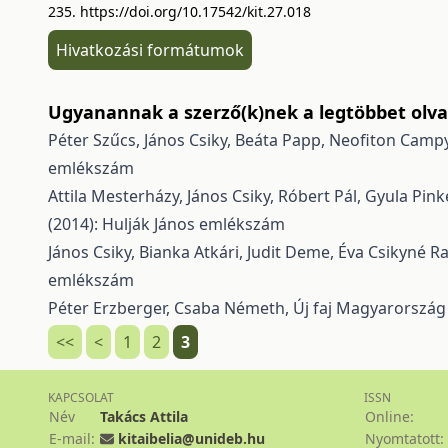
235.
https://doi.org/10.17542/kit.27.018
Hivatkozási formátumok
Ugyanannak a szerző(k)nek a legtöbbet olvas
Péter Szűcs, János Csiky, Beáta Papp,
Neofiton Campy
emlékszám
Attila Mesterházy, János Csiky, Róbert Pál, Gyula Pink
(2014): Hulják János emlékszám
János Csiky, Bianka Atkári, Judit Deme, Éva Csikyné R
emlékszám
Péter Erzberger, Csaba Németh,
Új faj Magyarország
<<
<
1
2
3
KAPCSOLAT
ISSN
Név
Takács Attila
Online:
E-mail:
kitaibelia@unideb.hu
Nyomtatott: