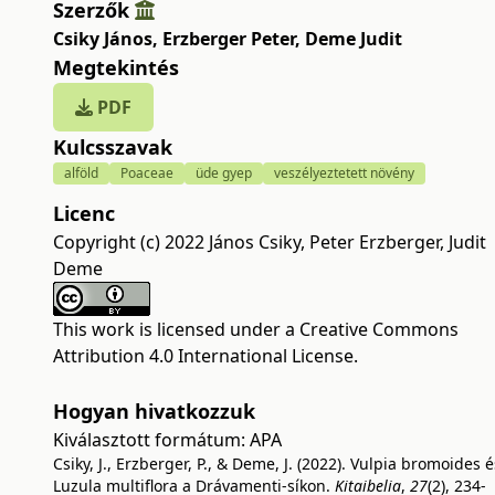
Szerzők
Csiky János
,
Erzberger Peter
,
Deme Judit
Megtekintés
PDF
Kulcsszavak
alföld
Poaceae
üde gyep
veszélyeztetett növény
Licenc
Copyright (c) 2022 János Csiky, Peter Erzberger, Judit
Deme
This work is licensed under a
Creative Commons
Attribution 4.0 International License
.
Hogyan hivatkozzuk
Kiválasztott formátum:
APA
Csiky, J., Erzberger, P., & Deme, J. (2022). Vulpia bromoides é
Luzula multiflora a Drávamenti-síkon.
Kitaibelia
,
27
(2), 234-