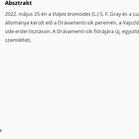
Absztrakt
2022. május 25-én a
Vulpia bromoides
(L.) S. F. Gray és a
Lu
állománya került elő a Drávamenti-sík peremén, a Vajszl
üde erdei tisztáson. A Drávamenti-sík flórájára új, együtt
szemlélteti.
s