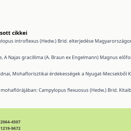
ott cikkei
lopus introflexus (Hedw.) Brid. elterjedése Magyarország
e,
A Najas gracillima (A. Braun ex Engelmann) Magnus elő
adnai,
Mohaflorisztikai érdekességek a Nyugat-Mecsekből
K
 mohaflórájában: Campylopus flexuosus (Hedw.) Brid.
Kitai
2064-4507
1219-9672