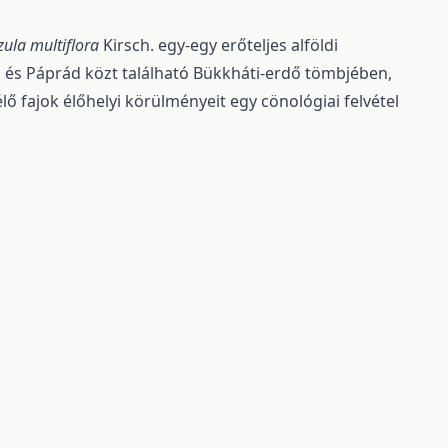
zula multiflora
Kirsch. egy-egy erőteljes alföldi
ó és Páprád közt található Bükkháti-erdő tömbjében,
élő fajok élőhelyi körülményeit egy cönológiai felvétel