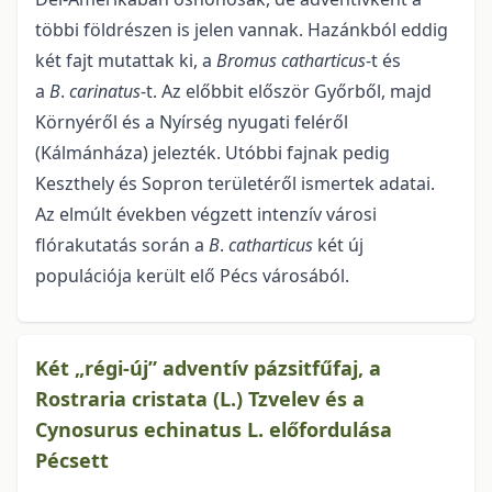
többi földrészen is jelen vannak. Hazánkból eddig
két fajt mutattak ki, a
Bromus
catharticus
-t és
a
B
.
carinatus
-t. Az előbbit először Győrből, majd
Környéről és a Nyírség nyugati feléről
(Kálmánháza) jelezték. Utóbbi fajnak pedig
Keszthely és Sopron területéről ismertek adatai.
Az elmúlt években végzett intenzív városi
flórakutatás során a
B
.
catharticus
két új
populációja került elő Pécs városából.
Két „régi-új” adventív pázsitfűfaj, a
Rostraria cristata (L.) Tzvelev és a
Cynosurus echinatus L. előfordulása
Pécsett