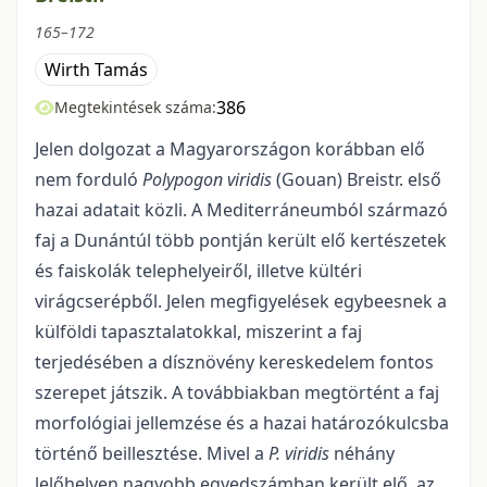
165–172
Wirth Tamás
386
Megtekintések száma:
Jelen dolgozat a Magyarországon korábban elő
nem forduló
Polypogon viridis
(Gouan) Breistr. első
hazai adatait közli. A Mediterráneumból származó
faj a Dunántúl több pontján került elő kertészetek
és faiskolák telephelyeiről, illetve kültéri
virágcserépből. Jelen megfigyelések egybeesnek a
külföldi tapasztalatokkal, miszerint a faj
terjedésében a dísznövény kereskedelem fontos
szerepet ját­szik. A továbbiakban megtörtént a faj
morfológiai jellemzése és a hazai határozókulcsba
történő beillesztése. Mivel a
P. viridis
néhány
lelőhelyen nagyobb egyedszámban került elő, az