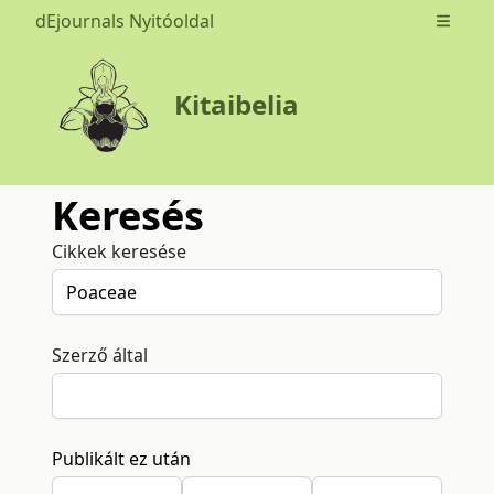
dEjournals Nyitóoldal
Open m
Kitaibelia
Keresés
Cikkek keresése
Szerző által
Publikált ez után