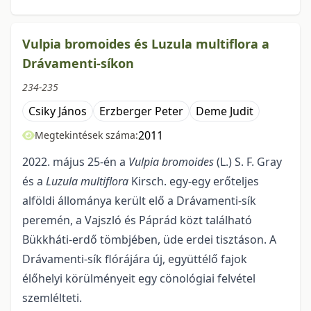
Vulpia bromoides és Luzula multiflora a
Drávamenti-síkon
234-235
Csiky János
Erzberger Peter
Deme Judit
2011
Megtekintések száma:
2022. május 25-én a
Vulpia bromoides
(L.) S. F. Gray
és a
Luzula multiflora
Kirsch. egy-egy erőteljes
alföldi állománya került elő a Drávamenti-sík
peremén, a Vajszló és Páprád közt található
Bükkháti-erdő tömbjében, üde erdei tisztáson. A
Drávamenti-sík flórájára új, együttélő fajok
élőhelyi körülményeit egy cönológiai felvétel
szemlélteti.