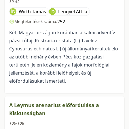
39-42
Wirth Tamás
Lengyel Attila
252
Megtekintések száma:
Két, Magyarországon korábban alkalmi adventív
pázsitfűfaj [Rostraria cristata (L.) Tzvelev,
Cynosurus echinatus L.] új állományai kerültek elő
az utóbbi néhány évben Pécs közigazgatási
területén. Jelen közlemény a fajok morfológiai
jellemzését, a korábbi lelőhelyeit és új
előfordulásukat ismerteti.
A Leymus arenarius előfordulása a
Kiskunságban
106-108