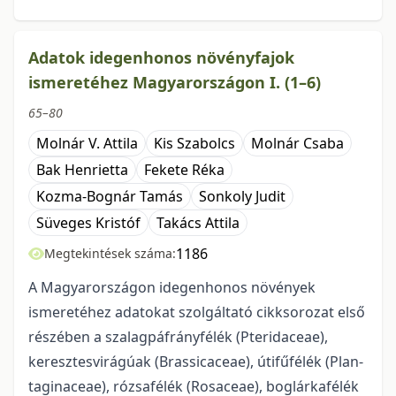
Adatok idegenhonos növényfajok
ismeretéhez Magyarországon I. (1–6)
65–80
Molnár V. Attila
Kis Szabolcs
Molnár Csaba
Bak Henrietta
Fekete Réka
Kozma-Bognár Tamás
Sonkoly Judit
Süveges Kristóf
Takács Attila
1186
Megtekintések száma:
A Magyarországon idegenhonos növények
ismeretéhez adatokat szolgáltató cikksoro­zat első
részében a szalagpáfrányfélék (Pteridaceae),
keresztesvirágúak (Brassicaceae), útifűfélék (Plan­
taginaceae), rózsafélék (Rosaceae), boglárkafélék