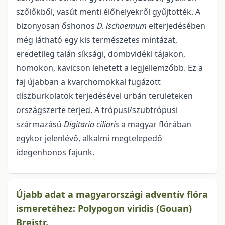
szőlőkből, vasút menti élőhelyekről gyűjtötték. A
bizo­nyosan őshonos
D. ischaemum
elterjedésében
még látható egy kis természetes mintázat,
eredetileg talán síksági, dombvidéki tájakon,
homokon, kavicson lehetett a legjellemzőbb. Ez a
faj újabban a kvarchomokkal fugázott
díszburkolatok terjedésével urbán területeken
országszerte terjed. A trópu­si/szubtrópusi
származású
Digitaria ciliaris
a magyar flórában
egykor jelenlévő, alkalmi megtelepedő
idegenhonos fajunk.
Újabb adat a magyarországi adventív flóra
ismeretéhez: Polypogon viridis (Gouan)
Breistr.