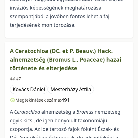
inváziós képes­sé­gé­nek meghatározása
szempontjából a jövőben fontos lehet a faj
terjedésének monitorozása.
A Ceratochloa (DC. et P. Beauv.) Hack.
alnemzetség (Bromus L., Poaceae) hazai
története és elterjedése
44-47
Kovács Dániel
Mesterházy Attila
491
Megtekintések száma:
A
Ceratochloa
alnemzetség a
Bromus
nemzetség
egyik kicsi, de igen bonyolult taxonómiájú
csoportja. Az ide tartozó fajok főként Észak- és
Dél-Amerikában őshonosak, de adventívként a