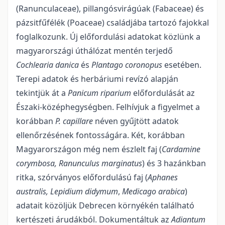
(Ranunculaceae), pillangósvirágúak (Fabaceae) és
pá­zsitfűfélék (Poaceae) családjába tartozó fajokkal
foglalkozunk. Új előfordulási adatokat közlünk a
magyar­országi úthálózat mentén terjedő
Cochlearia danica
és
Plantago coronopus
esetében.
Terepi adatok és herbáriumi revízó alapján
tekintjük át a
Panicum riparium
előfordulását az
Északi-középhegységben. Felhívjuk a figyelmet a
korábban
P. capillare
néven gyűjtött adatok
ellenőrzésének fontosságára. Két, korábban
Magyarországon még nem észlelt faj (
Cardamine
corymbosa, Ranunculus marginatus
) és 3 ha­zánkban
ritka, szórványos előfordulású faj (
Aphanes
australis, Lepidium didymum
,
Medicago arabica
)
adatait közöljük Debrecen környékén talál­ható
kertészeti árudákból. Dokumentáltuk az
Adiantum