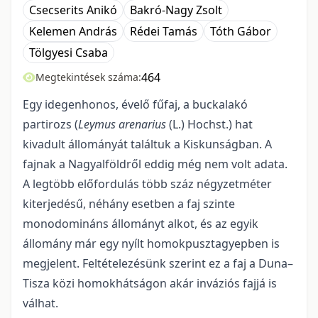
Csecserits Anikó
Bakró-Nagy Zsolt
Kelemen András
Rédei Tamás
Tóth Gábor
Tölgyesi Csaba
464
Megtekintések száma:
Egy idegenhonos, évelő fűfaj, a buckalakó
partirozs (
Leymus arenarius
(L.) Hochst.) hat
kivadult állományát találtuk a Kiskunságban. A
fajnak a Nagyalföldről eddig még nem volt adata.
A leg­több előfordulás több száz négyzetméter
kiterjedésű, néhány esetben a faj szinte
monodomináns állo­mányt alkot, és az egyik
állomány már egy nyílt homokpusztagyepben is
megjelent. Feltételezésünk sze­rint ez a faj a Duna–
Tisza közi homokhátságon akár inváziós fajjá is
válhat.