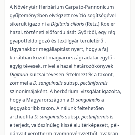
A Növénytár Herbárium Carpato-Pannonicum
gyűjteményében elvégzett revízió segít­ségével
sikerült igazolni a
Digitaria ciliaris
(Retz.) Koeler
hazai, történeti előfordulását Győrből, egy régi
gyapotfeldolgozó és textilgyár területéről.
Ugyanakkor megállapítást nyert, hogy a faj
korábban közölt magyarországi adatai egytől-
egyig tévesek, mivel a hazai határozókönyvek
Digitaria-
kulcsai tévesen értelmezték a taxont,
zömmel a
D. sanguinalis
subsp.
pectiniformis
szinonimájaként. A herbári­umi vizsgálat igazolta,
hogy a Magyarországon a
D. sanguinalis
a
leggyakoribb taxon. A nálunk feltehe­tően
archeofita
D. sanguinalis
subsp.
pectiniformis
is
elterjedt, valószínűleg kissé alultérképezett, pél­
dányait xerotherm gyomnövényzetből, gyakran