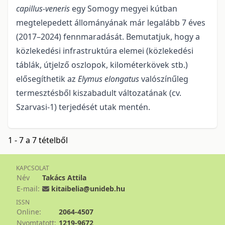
capil­lus-veneris
egy So­mogy megyei kútban
megtelepedett állományának már legalább 7 éves
(2017–2024) fennmaradását. Bemutatjuk, hogy a
közlekedési infrastruktúra elemei (közlekedési
táblák, útjelző oszlo­pok, kilométer­kövek stb.)
elősegíthetik az
Elymus elongatus
valószínűleg
termesztésből kiszaba­dult válto­zatának (cv.
Szarvasi-1) terjedését utak mentén.
1 - 7 a 7 tételből
KAPCSOLAT
Név
Takács Attila
E-mail:
kitaibelia@unideb.hu
ISSN
Online:
2064-4507
Nyomtatott:
1219-9672