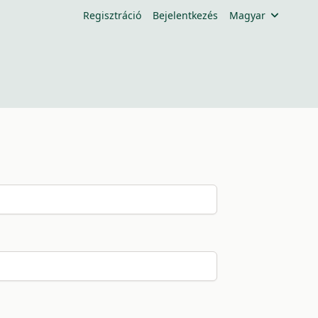
Regisztráció
Bejelentkezés
Magyar