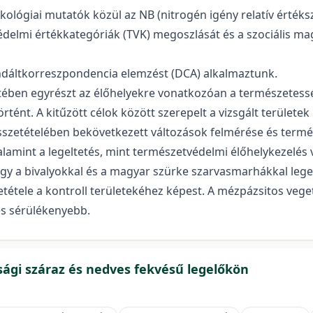
kológiai mutatók közül az NB (nitrogén igény relatív értékszá
édelmi értékkategóriák (TVK) megoszlását és a szociális ma
endáltkorreszpondencia elemzést (DCA) alkalmaztunk.
setében egyrészt az élőhelyekre vonatkozóan a természetessé
történt. A kitűzött célok között szerepelt a vizsgált terület
összetételében bekövetkezett változások felmérése és termé
alamint a legeltetés, mint természetvédelmi élőhelykezelés 
ogy a bivalyokkal és a magyar szürke szarvasmarhákkal lege
tétele a kontroll területekéhez képest. A mézpázsitos vege
 és sérülékenyebb.
nsági száraz és nedves fekvésű legelőkön