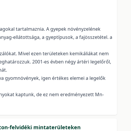
yagokal tartalmaznia. A gyepek növényzelének
nyag-ellátottsága, a gyeptípusok, a fajösszetétel. a
szálókat. Mivel ezen területeken kemikáliákat nem
ghatározzuk. 2001-es évben négy ártéri legelőről,
mát.
 gyomnövények, igen értékes elemei a legelők
 arányokat kaptunk, de ez nem eredményezett Mn-
ton-felvidéki mintaterületeken