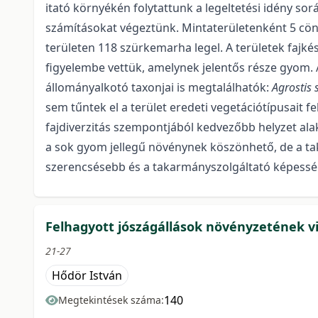
itató környékén folytattunk a legeltetési idény s
számításokat végeztünk. Mintaterületenként 5 cön
területen 118 szürkemarha legel. A területek fajkész
figyelembe vettük, amelynek jelentős része gyom. A
állományalkotó taxonjai is megtalálhatók:
Agrostis 
sem tűntek el a terület eredeti vegetációtípusait f
fajdiverzitás szempontjából kedvezőbb helyzet ala
a sok gyom jellegű növénynek köszönhető, de a tak
szerencsésebb és a takarmányszolgáltató képessége j
Felhagyott jószágállások növényzetének v
21-27
Hődör István
140
Megtekintések száma: