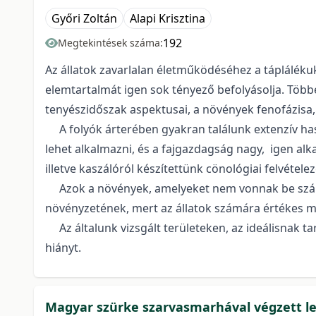
Győri Zoltán
Alapi Krisztina
192
Megtekintések száma:
Az állatok zavarlalan életműködéséhez a táplálék
elemtartalmát igen sok tényező befolyásolja. Többek
tenyészidőszak aspektusai, a növények fenofázisa
A folyók árterében gyakran találunk extenzív hasz
lehet alkalmazni, és a fajgazdagság nagy, igen al
illetve kaszálóról készítettünk cönológiai felvétel
Azok a növények, amelyeket nem vonnak be szánd
növényzetének, mert az állatok számára értékes m
Az általunk vizsgált területeken, az ideálisnak ta
hiányt.
Magyar szürke szarvasmarhával végzett leg