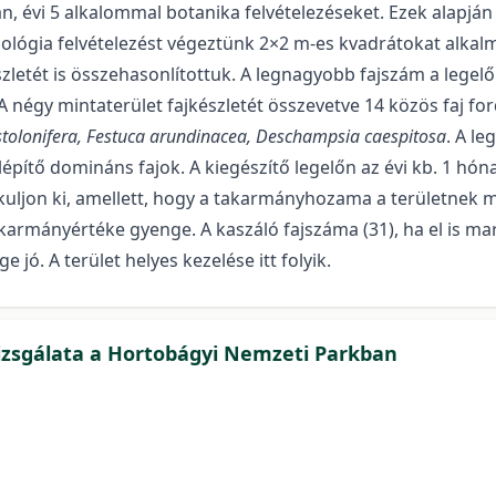
orán, évi 5 alkalommal botanika felvételezéseket. Ezek alap
ológia felvételezést végeztünk 2×2 m-es kvadrátokat alkal
letét is összehasonlítottuk. A legnagyobb fajszám a legelőn v
 négy mintaterület fajkészletét összevetve 14 közös faj fo
stolonifera, Festuca arundinacea, Deschampsia caespitosa
. A le
elépítő domináns fajok. A kiegészítő legelőn az évi kb. 1 h
kuljon ki, amellett, hogy a takarmányhozama a területnek 
armányértéke gyenge. A kaszáló fajszáma (31), ha el is mar
ó. A terület helyes kezelése itt folyik.
izsgálata a Hortobágyi Nemzeti Parkban