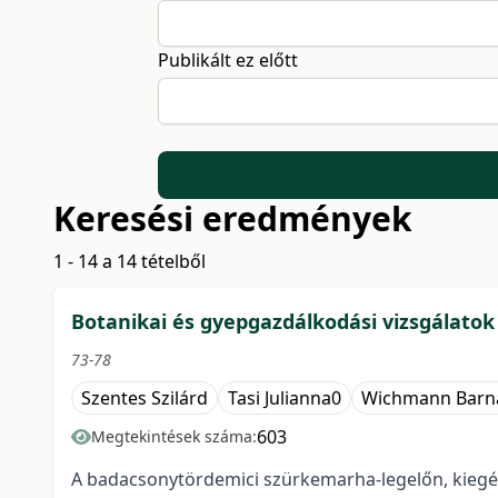
Publikált ez előtt
Keresési eredmények
1 - 14 a 14 tételből
Botanikai és gyepgazdálkodási vizsgálato
73-78
Szentes Szilárd
Tasi Julianna0
Wichmann Barn
603
Megtekintések száma:
A badacsonytördemici szürkemarha-legelőn, kiegészítő