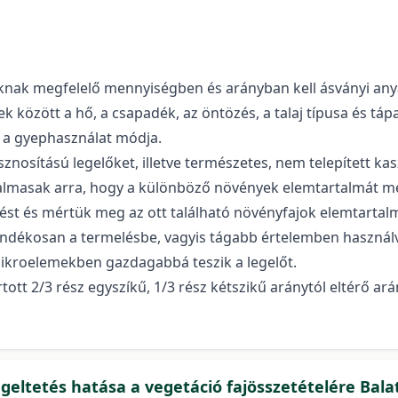
uknak megfelelő mennyiségben és arányban kell ásványi an
 között a hő, a csapadék, az öntözés, a talaj típusa és tápa
, a gyephasználat módja.
nosítású legelőket, illetve természetes, nem telepített ka
kalmasak arra, hogy a különböző növények elemtartalmát me
ezést és mértük meg az ott található növényfajok elemtartal
ékosan a termelésbe, vagyis tágabb értelemben használva
ikroelemekben gazdagabbá teszik a legelőt.
rtott 2/3 rész egyszíkű, 1/3 rész kétszikű aránytól eltérő
eltetés hatása a vegetáció fajösszetételére Bala