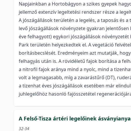
Napjainkban a Hortobágyon a szikes gyepek hagyom
jellemző extenzív legeltetési rendszer része a lege
A jószágállások területén a legelés, a taposás és a
levő jószágállások növényzete gyakran jelentősen kü
éve felhagyott) egykori jószágállások növényzetét
Park területén helyezkedtek el. A vegetáció felvé
borításbecslését. Eredményeim azt mutatják, hogy a 
felhagyás után is. A rövidéletű fajok borítása a f
a nitrofil fajok aránya mind a nyolc, mind a tizenh
volt a legmagasabb, míg a zavarástűrő (DT), ruder
a tizenhat éves jószágállások esetében már elindul
juhlegelőhöz hasonló fajösszetétel regenerációjá
A Felső-Tisza ártéri legelőinek ásványiany
32-34