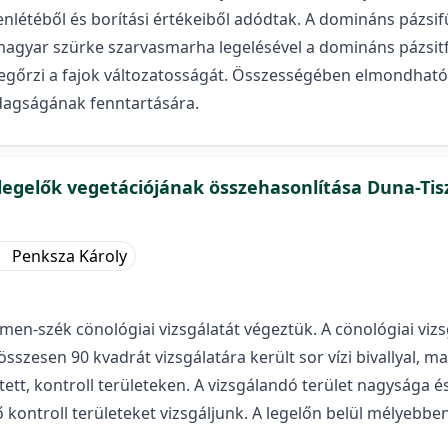
enlétéből és borítási értékeiből adódtak. A domináns pázsifű
 magyar szürke szarvasmarha legelésével a domináns pázsitf
 megőrzi a fajok változatosságát. Összességében elmondha
zdagságának fenntartására.
legelők vegetációjának összehasonlítása Duna-Tis
Penksza Károly
men-szék cönológiai vizsgálatát végeztük. A cönológiai viz
sszesen 90 kvadrát vizsgálatára került sor vízi bivallyal, m
ített, kontroll területeken. A vizsgálandó terület nagysága
kontroll területeket vizsgáljunk. A legelőn belül mélyebb