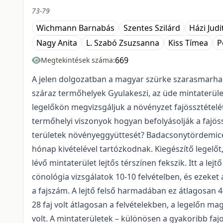
73-79
Wichmann Barnabás
Szentes Szilárd
Házi Judi
Nagy Anita
L. Szabó Zsuzsanna
Kiss Tímea
P
669
Megtekintések száma:
A jelen dolgozatban a magyar szürke szarasmarha l
száraz termőhelyek Gyulakeszi, az üde mintaterüle
legelőkön megvizsgáljuk a növényzet fajössztételé
termőhelyi viszonyok hogyan befolyásolják a fajössz
területek növényeggyüttesét? Badacsonytördemicen k
hónap kivételével tartózkodnak. Kiegészítő legelő
lévő mintaterület lejtős térszínen fekszik. Itt a 
cönológia vizsgálatok 10-10 felvételben, és ezeket 
a fajszám. A lejtő felső harmadában ez átlagosan 4
28 faj volt átlagosan a felvételekben, a legelőn 
volt. A mintaterületek – különösen a gyakoribb faj