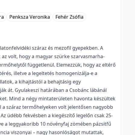
ra
Penksza Veronika
Fehér Zsófia
atonfelvidéki száraz és mezofil gyepekben. A
k az volt, hogy a magyar szürke szarvasmarha-
ermőhelytől függetlenül. Elemezzük, hogy az eltérő
érés, illetve a legeltetés homogenizálja-e a
atok, a kihajtástól a behajtásig egy
ják át. Gyulakeszi határában a Csobánc lábánál
seket. Mind a négy mintaterületen havonta készültek
özül a száraz termőhelyeken volt jelentősen nagyobb
. Az üdébb fekvésben a kiegészítő legelőn csak 25-
zve a leggyakoribb 10 növényfaj zömében pázsitfű
nancia viszonyai – nagy hasonlóságot mutattak,