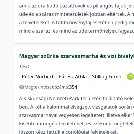
amik az uralkodó pázsitfüvek és pillangós fajok jel
üde és a száraz mintaterületek jobban eltértek. A
a felvételeket. A többi növényfaj esetében pedig
mind a száraz, és mind az üde termőhelyek fajga
Magyar szürke szarvasmarha és vizi bivaly
15-31
Péter Norbert
Fűrész Attila
Stilling Ferenc
354
Megtekintések száma:
A Kiskunsági Nemzeti Park területén található Kele
ben. A két alkalommal elvégzett vizsgálatok során ö
szarvasmarhával vegyesen legeltetett, illetve elker
kisebb homogén területeket, és ezeknek megfelelő 
löszön készítettük a cönológiai felvételeket.