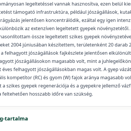
ányosan legeltetéssel vannak hasznosítva, ezen belül kie
ltetést támogató infrastruktúra, például jószágállások, kutak
 trágyázás jelentősen koncentrálódik, ezáltal egy igen intenz
lönbözik az extenzíven legeltetett gyepek növényzetétől. A 
 hasonlítottam össze legeltetett szikes gyepek növényzetév
teleket 2004 júniusában készítettem, területenként 20 darab
felhagyott jószágállások fajkészlete jelentősen elkülönült a
elhagyott jószágállásokon magasabb volt, mint a juhlegelőkö
at éves felhagyott jószágállásokban magas volt. A gyep vázá
ális kompetítor (RC) és gyom (W) fajok aránya magasabb vol
t a szikes gyepek regenerációja és a gyepekre jellemző váz
ra feltehetően hosszabb időre van szükség.
ag-tartalma