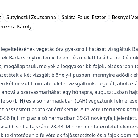
t
Sutyinszki Zsuzsanna
Saláta-Falusi Eszter
Besnyői Ve
enksza Károly
egeltetésének vegetációra gyakorolt hatását vizsgáltuk Bal
tek Badacsonytördemic település mellett találhatók. Célun
t, megállapítsuk, melyek a leggyakoribb fajok, elsősorban t
etételt a két vizsgált élőhely-típusban, mennyire adódik elt
ét mezofil mintaterületet vizsgáltunk. Legelőt, ahol az áll
t, ahová a szarvasmarhákat egy hónapra, augusztusban hajt
lejtő felső (LFH) és alsó harmadában (LAH) végeztünk felméré
az összesített adatokat értékeltük. A felvételi területek k
0-56 fajt, míg az alsó harmadban 39-51 növényfajt jelentett
magasabb volt a fajszám: 28-33. Minden mintaterületet eleme
ok tekintetében a felvételek fajösszetétele és a fajok domi