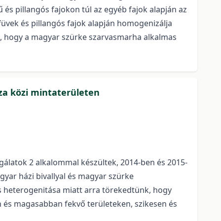
 és pillangós fajokon túl az egyéb fajok alapján az
üvek és pillangós fajok alapján homogenizálja
tó, hogy a magyar szürke szarvasmarha alkalmas
za közi mintaterületen
sgálatok 2 alkalommal készültek, 2014-ben és 2015-
agyar házi bivallyal és magyar szürke
 és heterogenitása miatt arra törekedtünk, hogy
en és magasabban fekvő területeken, szikesen és