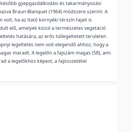
ján később gyepgazdálkodási és takarmányozási
mazva Braun-Blanquet (1964) módszere szerint. A
olt, ha az itató környéki térszín fajait is
rdult elő, amelyek közül a természetes vegetáció
geltetés hatására, az erős túllegeltetett területen
ónapnyi legeltetés nem volt elegendő ahhoz, hogy a
magas maradt. A legelőn a fajszám magas (58), ami
ad a legelőkhöz képest, a fajösszetétel