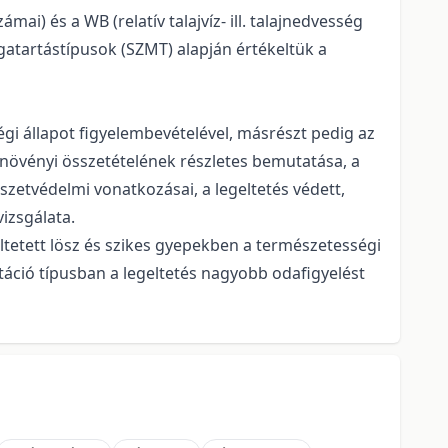
mai) és a WB (relatív talajvíz- ill. talajnedvesség
gatartástípusok (SZMT) alapján értékeltük a
gi állapot figyelembevételével, másrészt pedig az
ek növényi összetételének részletes bemutatása, a
szetvédelmi vonatkozásai, a legeltetés védett,
vizsgálata.
ltetett lösz és szikes gyepekben a természetességi
táció típusban a legeltetés nagyobb odafigyelést