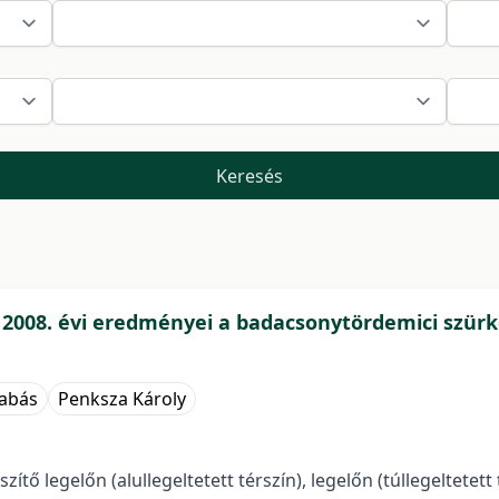
Keresés
k 2008. évi eredményei a badacsonytördemici szü
abás
Penksza Károly
 legelőn (alullegeltetett térszín), legelőn (túllegeltetett t