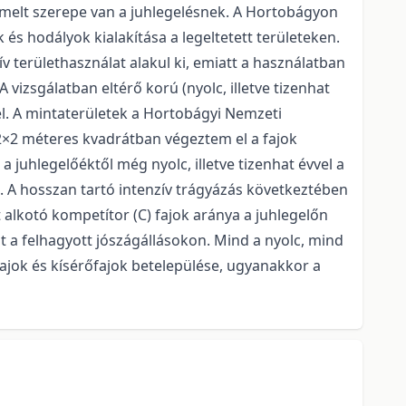
melt szerepe van a juhlegelésnek. A Hortobágyon
 és hodályok kialakítása a legeltetett területeken.
ív területhasználat alakul ki, emiatt a használatban
vizsgálatban eltérő korú (nyolc, illetve tizenhat
el. A mintaterületek a Hortobágyi Nemzeti
 2×2 méteres kvadrátban végeztem el a fajok
 juhlegelőéktől még nyolc, illetve tizenhat évvel a
n. A hosszan tartó intenzív trágyázás következtében
t alkotó kompetítor (C) fajok aránya a juhlegelőn
t a felhagyott jószágállásokon. Mind a nyolc, mind
fajok és kísérőfajok betelepülése, ugyanakkor a