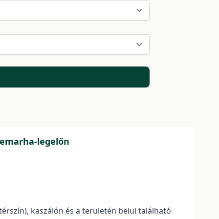
rkemarha-legelőn
érszín), kaszálón és a területén belül található