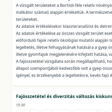
A vizsgált területeket a Borhidi-féle relatív növényö
indikátor számai) alapján értékeltük. A természetv
területeket.
Az adatok értékelésekor klaszteranalízist és detr
Az adatok értékelése az összes vizsgált terület e
előforduló fajok relatív ökológiai mutatói alapján 
legeltetés, illetve felhagyásának hatására a gyep 
illetve gyomfajok megjelenésére kifejtett hatása, v
A fajösszetétel vizsgálata során megállapítható, h
állapot szempontjából kedvezőbb volt a gyep össze
igényel, ez érzékenyebb a legeltetésre, kevés fajú
Fajösszetétel és diverzitás változás kisku
15-30