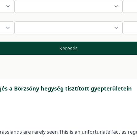
Keresés
ggés a Börzsöny hegység tisztított gyepterületein
rasslands are rarely seen This is an unfortunate fact as re