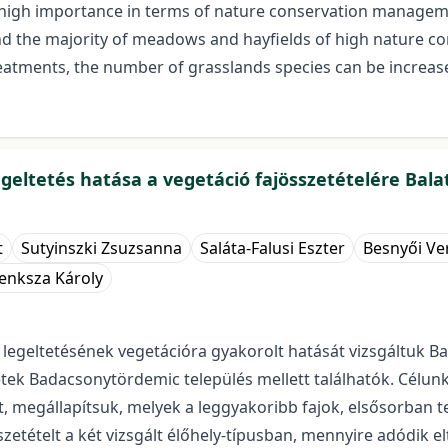
high importance in terms of nature conservation managemen
and the majority of meadows and hayfields of high nature c
atments, the number of grasslands species can be increas
eltetés hatása a vegetáció fajösszetételére Bala
t
Sutyinszki Zsuzsanna
Saláta-Falusi Eszter
Besnyői Ve
enksza Károly
egeltetésének vegetációra gyakorolt hatását vizsgáltuk Bal
tek Badacsonytördemic település mellett találhatók. Célun
t, megállapítsuk, melyek a leggyakoribb fajok, elsősorban t
etételt a két vizsgált élőhely-típusban, mennyire adódik elt