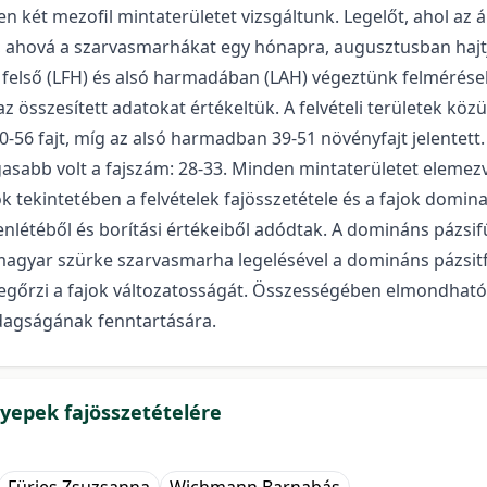
ét mezofil mintaterületet vizsgáltunk. Legelőt, ahol az áll
t, ahová a szarvasmarhákat egy hónapra, augusztusban hajt
lejtő felső (LFH) és alsó harmadában (LAH) végeztünk felméré
az összesített adatokat értékeltük. A felvételi területek k
0-56 fajt, míg az alsó harmadban 39-51 növényfajt jelentett
magasabb volt a fajszám: 28-33. Minden mintaterületet eleme
ok tekintetében a felvételek fajösszetétele és a fajok domi
enlétéből és borítási értékeiből adódtak. A domináns pázsifű
 magyar szürke szarvasmarha legelésével a domináns pázsitf
 megőrzi a fajok változatosságát. Összességében elmondha
zdagságának fenntartására.
gyepek fajösszetételére