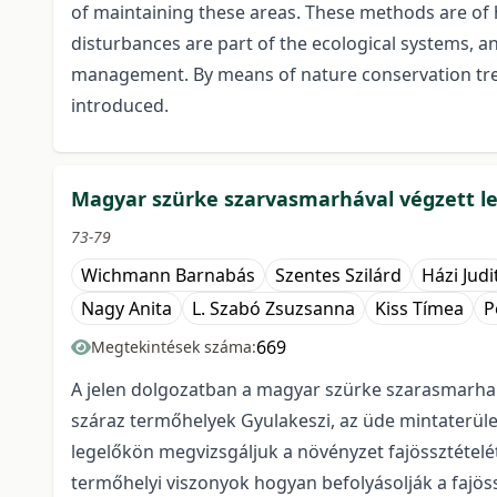
of maintaining these areas. These methods are of 
disturbances are part of the ecological systems, 
management. By means of nature conservation tre
introduced.
Magyar szürke szarvasmarhával végzett leg
73-79
Wichmann Barnabás
Szentes Szilárd
Házi Judi
Nagy Anita
L. Szabó Zsuzsanna
Kiss Tímea
P
669
Megtekintések száma:
A jelen dolgozatban a magyar szürke szarasmarha l
száraz termőhelyek Gyulakeszi, az üde mintaterüle
legelőkön megvizsgáljuk a növényzet fajössztételé
termőhelyi viszonyok hogyan befolyásolják a fajössz