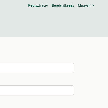
Regisztráció
Bejelentkezés
Magyar