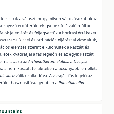
kerestük a választ, hogy milyen változásokat okoz
a környező erdőterületek gyepek felé való múltbeli
jok jelenlétét és feljegyeztük a borítási értékeket.
eranalízissel és ordinációs eljárással vizsgáltuk,
nációs elemzés szerint elkülönültek a kaszált és
ületek kvadrátjai a fás legelőn és az egyik kaszált
s elmaradása az
Arrhenatherum elatius
, a
Dactylis
a a nem kaszált területeken alacsonyabb, emellett
valesiaca
válik uralkodóvá. A vizsgált fás legelő az
erület hasznosítású gyepben a
Potentilla alba
 mountains