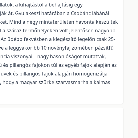
atok, a kihajtástól a behajtásig egy
ják át. Gyulakeszi határában a Csobánc lábánál
seket. Mind a négy mintaterületen havonta készültek
özül a száraz termőhelyeken volt jelentősen nagyobb
. Az üdébb fekvésben a kiegészítő legelőn csak 25-
zve a leggyakoribb 10 növényfaj zömében pázsitfű
nancia viszonyai – nagy hasonlóságot mutattak,
 és pillangós fajokon túl az egyéb fajok alapján az
üvek és pillangós fajok alapján homogenizálja
tó, hogy a magyar szürke szarvasmarha alkalmas