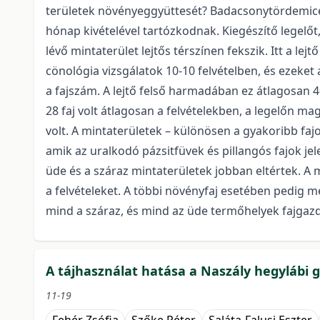
területek növényeggyüttesét? Badacsonytördemicen k
hónap kivételével tartózkodnak. Kiegészítő legelő
lévő mintaterület lejtős térszínen fekszik. Itt a 
cönológia vizsgálatok 10-10 felvételben, és ezeket 
a fajszám. A lejtő felső harmadában ez átlagosan 4
28 faj volt átlagosan a felvételekben, a legelőn 
volt. A mintaterületek – különösen a gyakoribb faj
amik az uralkodó pázsitfüvek és pillangós fajok jel
üde és a száraz mintaterületek jobban eltértek. A
a felvételeket. A többi növényfaj esetében pedig
mind a száraz, és mind az üde termőhelyek fajga
A tájhasználat hatása a Naszály hegylábi 
11-19