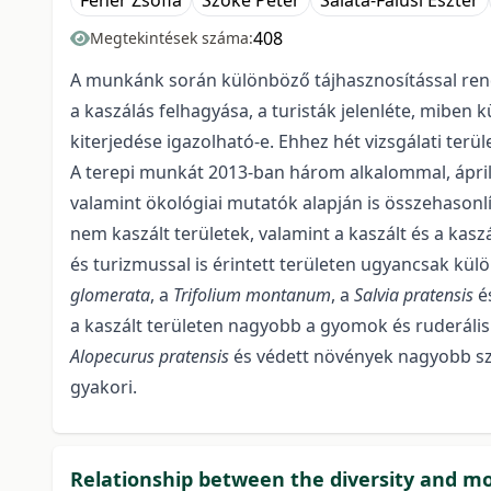
Fehér Zsófia
Szőke Péter
Saláta-Falusi Eszter
408
Megtekintések száma:
A munkánk során különböző tájhasznosítással rende
a kaszálás felhagyása, a turisták jelenléte, miben 
kiterjedése igazolható-e. Ehhez hét vizsgálati terü
A terepi munkát 2013-ban három alkalommal, áprili
valamint ökológiai mutatók alapján is összehasonlít
nem kaszált területek, valamint a kaszált és a kaszá
és turizmussal is érintett területen ugyancsak kül
glomerata
, a
Trifolium montanum
, a
Salvia pratensis
é
a kaszált területen nagyobb a gyomok és ruderáli
Alopecurus pratensis
és védett növények nagyobb sz
gyakori.
Relationship between the diversity and m