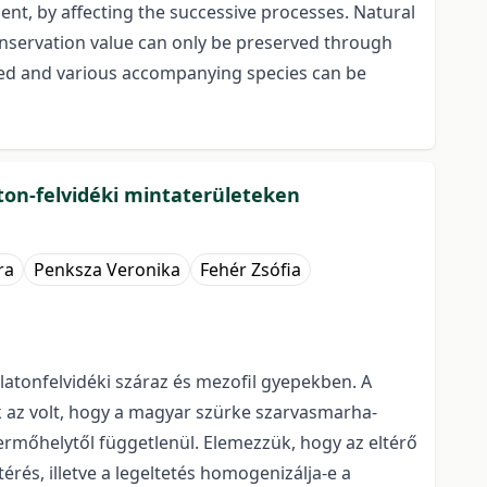
t, by affecting the successive processes. Natural
onservation value can only be preserved through
ed and various accompanying species can be
ton-felvidéki mintaterületeken
ra
Penksza Veronika
Fehér Zsófia
atonfelvidéki száraz és mezofil gyepekben. A
k az volt, hogy a magyar szürke szarvasmarha-
ermőhelytől függetlenül. Elemezzük, hogy az eltérő
érés, illetve a legeltetés homogenizálja-e a