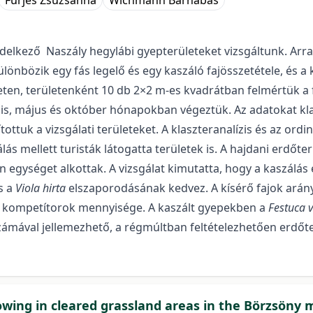
Fürjes Zsuzsanna
Wichmann Barnabás
lkező Naszály hegylábi gyepterületeket vizsgáltunk. Arra 
különbözik egy fás legelő és egy kaszáló fajösszetétele, és 
leten, területenként 10 db 2×2 m-es kvadrátban felmértük a fa
s, május és október hónapokban végeztük. Az adatokat klaszt
ottuk a vizsgálati területeket. A klaszteranalízis és az ordi
lás mellett turisták látogatta területek is. A hajdani erdőter
ön egységet alkottak. A vizsgálat kimutatta, hogy a kaszálá
s a
Viola hirta
elszaporodásának kedvez. A kísérő fajok arány
s kompetítorok mennyisége. A kaszált gyepekben a
Festuca 
ámával jellemezhető, a régmúltban feltételezhetően erdőt
owing in cleared grassland areas in the Börzsöny