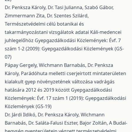
Dr. Penksza Károly, Dr. Tasi Julianna, Szabó Gábor,
Zimmermann Zita, Dr. Szentes Szilárd,
Természetvédelmi célú botanikai és
takarmányozástani vizsgálatok adatai Káli-medencei
juhlegelőhöz
Gyepgazdálkodási Közlemények: Évf. 7
szám 1-2 (2009): Gyepgazdálkodási Közlemények (GS-
07)
Pápay Gergely, Wichmann Barnabás, Dr. Penksza
Károly,
Parádóhuta melletti cserjeirtott mintaterületen
kialakult gyep növényzetének változása vadrágás
hatására 2012 és 2019 között
Gyepgazdálkodási
Közlemények: Évf. 17 szám 1 (2019): Gyepgazdálkodási
Közlemények (GS-19)
Dr. Járdi Ildikó, Dr. Penksza Károly, Wichmann
Barnabás, Dr. Saláta-Falusi Eszter, Bajor Zoltán,
A Budai-
hegység gyepterületein végzett természetvédelmi