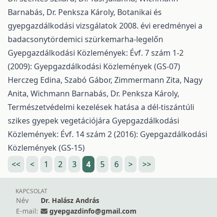
Barnabás, Dr. Penksza Károly,
Botanikai és
gyepgazdálkodási vizsgálatok 2008. évi eredményei a
badacsonytördemici szürkemarha-legelőn
Gyepgazdálkodási Közlemények: Évf. 7 szám 1-2
(2009): Gyepgazdálkodási Közlemények (GS-07)
Herczeg Edina, Szabó Gábor, Zimmermann Zita, Nagy
Anita, Wichmann Barnabás, Dr. Penksza Károly,
Természetvédelmi kezelések hatása a dél-tiszántúli
szikes gyepek vegetációjára
Gyepgazdálkodási
Közlemények: Évf. 14 szám 2 (2016): Gyepgazdálkodási
Közlemények (GS-15)
<<
<
1
2
3
4
5
6
>
>>
KAPCSOLAT
Név
Dr. Halász András
E-mail:
gyepgazdinfo@gmail.com