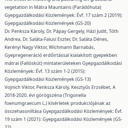
vegetation in Mátra Mauntains (Parádóhuta)
Gyepgazdálkodási Közlemények: Évf. 17 szám 2 (2019):
Gyepgazdálkodási Közlemények (GS-20)
Dr. Penksza Károly, Dr. Pápay Gergely, Házi Judit, Tóth
Andrea, Dr. Saláta-Falusi Eszter, Dr. Saláta Dénes,
Kerényi Nagy Viktor, Wichmann Barnabás,
Gyepregeneráció erdőirtással kialakított gyepekben
mátrai (Fallóskút) mintaterületeken
Gyepgazdálkodási
Közlemények: Évf. 13 szám 1-2 (2015):
Gyepgazdálkodási Közlemények (GS-13)
Vojnich Viktor, Penksza Károly, Kesztyűs Erzsébet,
A
2018-2020. évi görögszéna (Trigonella
foenumgraecum L.) kísérletek produkciójának az
összehasonlítása
Gyepgazdálkodási Közlemények: Évf.
19 szám 1 (2021): Gyepgazdálkodási Közlemények (GS-
22)