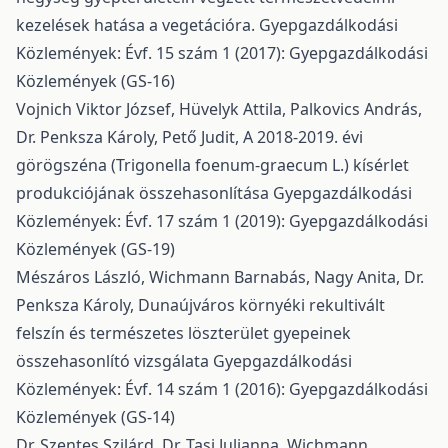
kezelések hatása a vegetációra.
Gyepgazdálkodási
Közlemények: Évf. 15 szám 1 (2017): Gyepgazdálkodási
Közlemények (GS-16)
Vojnich Viktor József, Hüvelyk Attila, Palkovics András,
Dr. Penksza Károly, Pető Judit,
A 2018-2019. évi
görögszéna (Trigonella foenum-graecum L.) kísérlet
produkciójának összehasonlítása
Gyepgazdálkodási
Közlemények: Évf. 17 szám 1 (2019): Gyepgazdálkodási
Közlemények (GS-19)
Mészáros László, Wichmann Barnabás, Nagy Anita, Dr.
Penksza Károly,
Dunaújváros környéki rekultivált
felszín és természetes löszterület gyepeinek
összehasonlító vizsgálata
Gyepgazdálkodási
Közlemények: Évf. 14 szám 1 (2016): Gyepgazdálkodási
Közlemények (GS-14)
Dr. Szentes Szilárd, Dr. Tasi Julianna, Wichmann