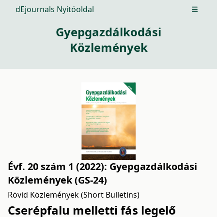
dEjournals Nyitóoldal
Open m
Gyepgazdálkodási
Közlemények
Évf. 20 szám 1 (2022): Gyepgazdálkodási
Közlemények (GS-24)
Rövid Közlemények (Short Bulletins)
Cserépfalu melletti fás legelő