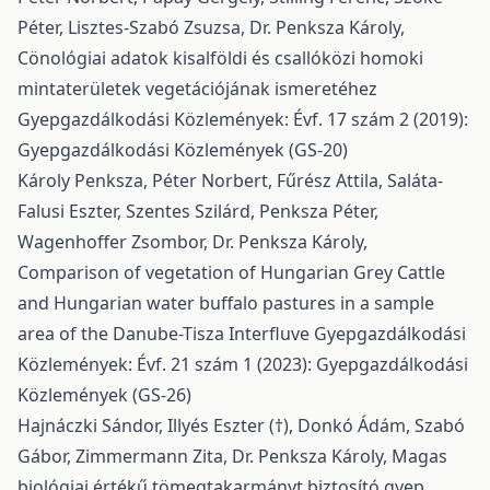
Péter, Lisztes-Szabó Zsuzsa, Dr. Penksza Károly,
Cönológiai adatok kisalföldi és csallóközi homoki
mintaterületek vegetációjának ismeretéhez
Gyepgazdálkodási Közlemények: Évf. 17 szám 2 (2019):
Gyepgazdálkodási Közlemények (GS-20)
Károly Penksza, Péter Norbert, Fűrész Attila, Saláta-
Falusi Eszter, Szentes Szilárd, Penksza Péter,
Wagenhoffer Zsombor, Dr. Penksza Károly,
Comparison of vegetation of Hungarian Grey Cattle
and Hungarian water buffalo pastures in a sample
area of the Danube-Tisza Interfluve
Gyepgazdálkodási
Közlemények: Évf. 21 szám 1 (2023): Gyepgazdálkodási
Közlemények (GS-26)
Hajnáczki Sándor, Illyés Eszter (†), Donkó Ádám, Szabó
Gábor, Zimmermann Zita, Dr. Penksza Károly,
Magas
biológiai értékű tömegtakarmányt biztosító gyep