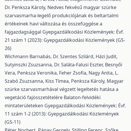
Dr. Penksza Károly,
Nedves fekvésű magyar szürke
szarvasmarha-legelő produkciójának és beltartalmi
értékeinek havi változása és összefüggése a
fajgazdagsággal
Gyepgazdálkodási Közlemények: Évf.
21 szám 1 (2023): Gyepgazdálkodási Közlemények (GS-
26)
Wichmann Barnabás, Dr. Szentes Szilárd, Házi Judit,
Sutyinszki Zsuzsanna, Dr. Saláta-Falusi Eszter, Besnyői
Vera, Penksza Veronika, Feher Zsofia, Nagy Anita, L.
Szabó Zsuzsanna, Kiss Tímea, Penksza Károly,
Magyar
szürke szarvasmarhával végzett legeltetés hatása a
vegetáció fajösszetételére Balaton-felvidéki
mintaterületeken
Gyepgazdálkodási Közlemények: Évf.
11 szám 1-2 (2013): Gyepgazdálkodási Közlemények
(GS-11)
Péter Norbert, Pápay Gergely, Stilling Ferenc, Szőke