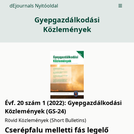
dEjournals Nyitóoldal
Open m
Gyepgazdálkodási
Közlemények
Évf. 20 szám 1 (2022): Gyepgazdálkodási
Közlemények (GS-24)
Rövid Közlemények (Short Bulletins)
Cserépfalu melletti fás legelő