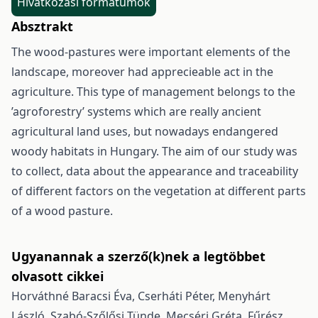
Hivatkozási formátumok
Absztrakt
The wood-pastures were important elements of the
landscape, moreover had apprecieable act in the
agriculture. This type of management belongs to the
’agroforestry’ systems which are really ancient
agricultural land uses, but nowadays endangered
woody habitats in Hungary. The aim of our study was
to collect, data about the appearance and traceability
of different factors on the vegetation at different parts
of a wood pasture.
Ugyanannak a szerző(k)nek a legtöbbet
olvasott cikkei
Horváthné Baracsi Éva, Cserháti Péter, Menyhárt
László, Szabó-Szőlősi Tünde, Mecséri Gréta, Fűrész