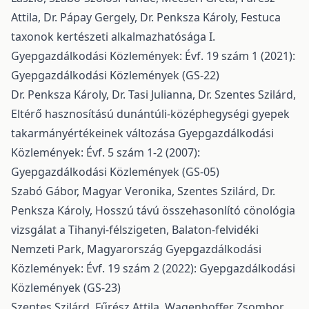
Attila, Dr. Pápay Gergely, Dr. Penksza Károly,
Festuca
taxonok kertészeti alkalmazhatósága I.
Gyepgazdálkodási Közlemények: Évf. 19 szám 1 (2021):
Gyepgazdálkodási Közlemények (GS-22)
Dr. Penksza Károly, Dr. Tasi Julianna, Dr. Szentes Szilárd,
Eltérő hasznosítású dunántúli-középhegységi gyepek
takarmányértékeinek változása
Gyepgazdálkodási
Közlemények: Évf. 5 szám 1-2 (2007):
Gyepgazdálkodási Közlemények (GS-05)
Szabó Gábor, Magyar Veronika, Szentes Szilárd, Dr.
Penksza Károly,
Hosszú távú összehasonlító cönológia
vizsgálat a Tihanyi-félszigeten, Balaton-felvidéki
Nemzeti Park, Magyarország
Gyepgazdálkodási
Közlemények: Évf. 19 szám 2 (2022): Gyepgazdálkodási
Közlemények (GS-23)
Szentes Szilárd, Fűrész Attila, Wagenhoffer Zsombor,