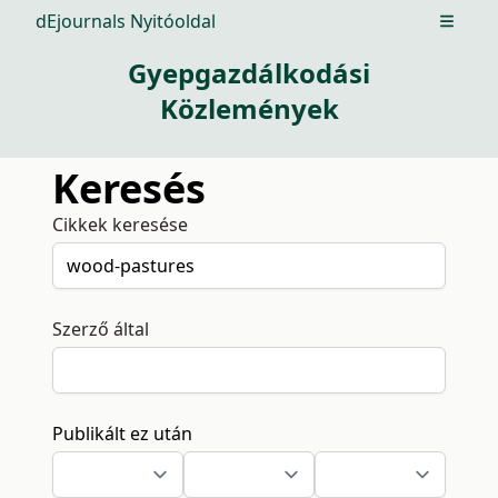
dEjournals Nyitóoldal
Open m
Gyepgazdálkodási
Közlemények
Keresés
Cikkek keresése
Szerző által
Publikált ez után