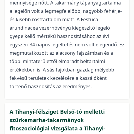
mennyisége nőtt. A takarmány tápanyagtartalma
a legelőn volt a legmegfelelőbb, nagyobb fehérje-
és kisebb rosttartalom miatt. A Festuca
arundinacea vezérnövényű kiegészítő legelő
gyepe kellő mértékű hasznosításához az évi
egyszeri 34 napos legeltetés nem volt elegendő. Ez
megmutatkozott az alacsony fajszámban és a
többi mintaterülettől elmaradt beltartalmi
értékekben is. A sás fajokban gazdag mélyebb
fekvésű területek kezelésére a kaszálóként
történő hasznosítás az eredményes.
A Tihanyi-félsziget Belső-tó melletti
szürkemarha-takarmányok
fitoszociológiai vizsgálata a Tihanyi-