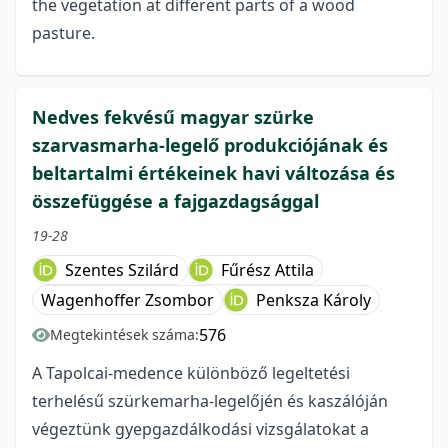
the vegetation at different parts of a wood
pasture.
Nedves fekvésű magyar szürke
szarvasmarha-legelő produkciójának és
beltartalmi értékeinek havi változása és
összefüggése a fajgazdagsággal
19-28
Szentes Szilárd
Fűrész Attila
Wagenhoffer Zsombor
Penksza Károly
576
Megtekintések száma:
A Tapolcai-medence különböző legeltetési
terhelésű szürkemarha-legelőjén és kaszálóján
végeztünk gyepgazdálkodási vizsgálatokat a