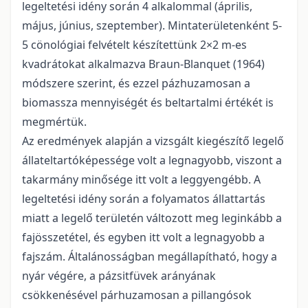
legeltetési idény során 4 alkalommal (április,
május, június, szeptember). Mintaterületenként 5-
5 cönológiai felvételt készítettünk 2×2 m-es
kvadrátokat alkalmazva Braun-Blanquet (1964)
módszere szerint, és ezzel pázhuzamosan a
biomassza mennyiségét és beltartalmi értékét is
megmértük.
Az eredmények alapján a vizsgált kiegészítő legelő
állateltartóképessége volt a legnagyobb, viszont a
takarmány minősége itt volt a leggyengébb. A
legeltetési idény során a folyamatos állattartás
miatt a legelő területén változott meg leginkább a
fajösszetétel, és egyben itt volt a legnagyobb a
fajszám. Általánosságban megállapítható, hogy a
nyár végére, a pázsitfüvek arányának
csökkenésével párhuzamosan a pillangósok