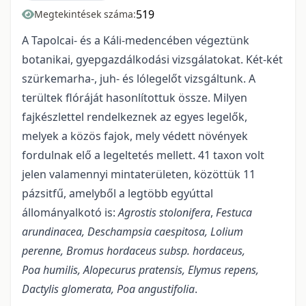
519
Megtekintések száma:
A Tapolcai- és a Káli-medencében végeztünk
botanikai, gyepgazdálkodási vizsgálatokat. Két-két
szürkemarha-, juh- és lólegelőt vizsgáltunk. A
terültek flóráját hasonlítottuk össze. Milyen
fajkészlettel rendelkeznek az egyes legelők,
melyek a közös fajok, mely védett növények
fordulnak elő a legeltetés mellett. 41 taxon volt
jelen valamennyi mintaterületen, közöttük 11
pázsitfű, amelyből a legtöbb egyúttal
állományalkotó is:
Agrostis stolonifera
,
Festuca
arundinacea, Deschampsia caespitosa, Lolium
perenne, Bromus hordaceus subsp. hordaceus,
Poa humilis, Alopecurus pratensis, Elymus repens,
Dactylis glomerata, Poa angustifolia
.