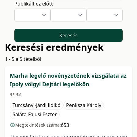
Publikált ez előtt
Keresés
Keresési eredmények
1 - 5 a 5 tételből
Marha legelő növényzetének vizsgálata az
Ipoly völgyi Dejtári legelőkön
53-54
Turcsányi-Járdi Ildikó
Penksza Károly
Saláta-Falusi Eszter
653
Megtekintések száma:
The most natural and appropriate way to preserve