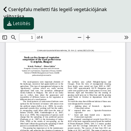
Cserépfalu melletti fás legelő vegetációjának
változása
Letöltés