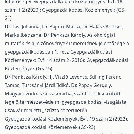
lehetőségei
Gyepgazdálkodási Közlemények: Évf. 18
szám 1-2 (2020): Gyepgazdálkodási Közlemények (GS-
21)
Dr. Tasi Julianna, Dr. Bajnok Márta, Dr. Halász András,
Marks Ibadzane, Dr. Penksza Károly,
Az ökológiai
mutatók és a jelzőnövények ismeretének jelentősége a
gyepgazdálkodásban 1. rész
Gyepgazdálkodási
Közlemények: Évf. 14 szám 2 (2016): Gyepgazdálkodási
Közlemények (GS-15)
Dr. Penksza Károly, ifj. Viszló Levente, Stilling Ferenc
Tamás, Turcsányi-Járdi Ildikó, Dr. Pápay Gergely,
Magyar szürke szarvasmarha, szántóból kialakított
legelő természetvédelmi gyepgazdálkodási vizsgálata
Csákvár melletti „szűzföld” területén
Gyepgazdálkodási Közlemények: Évf. 19 szám 2 (2022):
Gyepgazdálkodási Közlemények (GS-23)