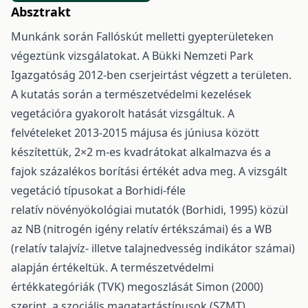
Absztrakt
Munkánk során Fallóskút melletti gyepterületeken
végeztünk vizsgálatokat. A Bükki Nemzeti Park
Igazgatóság 2012-ben cserjeirtást végzett a területen.
A kutatás során a természetvédelmi kezelések
vegetációra gyakorolt hatását vizsgáltuk. A
felvételeket 2013-2015 májusa és júniusa között
készítettük, 2×2 m-es kvadrátokat alkalmazva és a
fajok százalékos borítási értékét adva meg. A vizsgált
vegetáció típusokat a Borhidi-féle
relatív növényökológiai mutatók (Borhidi, 1995) közül
az NB (nitrogén igény relatív értékszámai) és a WB
(relatív talajvíz- illetve talajnedvesség indikátor számai)
alapján értékeltük. A természetvédelmi
értékkategóriák (TVK) megoszlását Simon (2000)
szerint, a szociális magatartástípusok (SZMT)