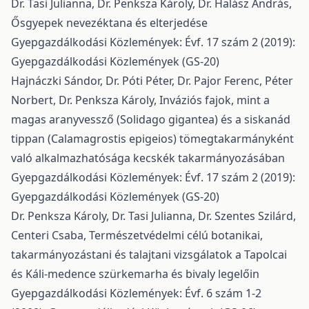
Dr. Tasi Julianna, Dr. Penksza Károly, Dr. Halász András,
Ősgyepek nevezéktana és elterjedése
Gyepgazdálkodási Közlemények: Évf. 17 szám 2 (2019):
Gyepgazdálkodási Közlemények (GS-20)
Hajnáczki Sándor, Dr. Póti Péter, Dr. Pajor Ferenc, Péter
Norbert, Dr. Penksza Károly,
Inváziós fajok, mint a
magas aranyvessző (Solidago gigantea) és a siskanád
tippan (Calamagrostis epigeios) tömegtakarmányként
való alkalmazhatósága kecskék takarmányozásában
Gyepgazdálkodási Közlemények: Évf. 17 szám 2 (2019):
Gyepgazdálkodási Közlemények (GS-20)
Dr. Penksza Károly, Dr. Tasi Julianna, Dr. Szentes Szilárd,
Centeri Csaba,
Természetvédelmi célú botanikai,
takarmányozástani és talajtani vizsgálatok a Tapolcai
és Káli-medence szürkemarha és bivaly legelőin
Gyepgazdálkodási Közlemények: Évf. 6 szám 1-2