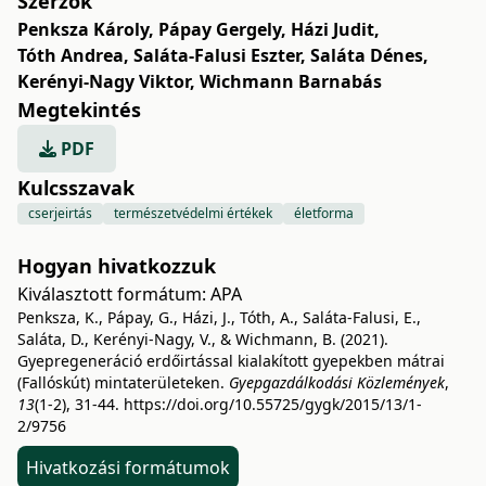
Szerzők
Penksza Károly
,
Pápay Gergely
,
Házi Judit
,
Tóth Andrea
,
Saláta-Falusi Eszter
,
Saláta Dénes
,
Kerényi-Nagy Viktor
,
Wichmann Barnabás
Megtekintés
PDF
Kulcsszavak
cserjeirtás
természetvédelmi értékek
életforma
Hogyan hivatkozzuk
Kiválasztott formátum:
APA
Penksza, K., Pápay, G., Házi, J., Tóth, A., Saláta-Falusi, E.,
Saláta, D., Kerényi-Nagy, V., & Wichmann, B. (2021).
Gyepregeneráció erdőirtással kialakított gyepekben mátrai
(Fallóskút) mintaterületeken.
Gyepgazdálkodási Közlemények
,
13
(1-2), 31-44.
https://doi.org/10.55725/gygk/2015/13/1-
2/9756
Hivatkozási formátumok