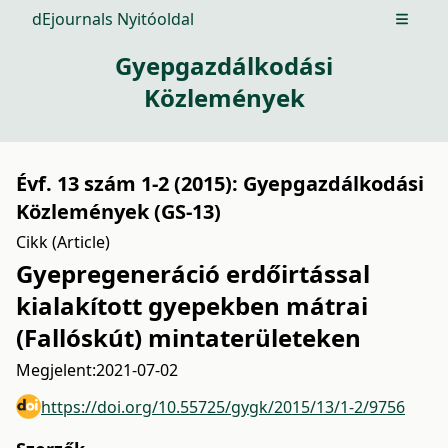
dEjournals Nyitóoldal
Open m
Gyepgazdálkodási
Közlemények
Évf. 13 szám 1-2 (2015): Gyepgazdálkodási
Közlemények (GS-13)
Cikk (Article)
Gyepregeneráció erdőirtással
kialakított gyepekben mátrai
(Fallóskút) mintaterületeken
Megjelent:
2021-07-02
https://doi.org/10.55725/gygk/2015/13/1-2/9756