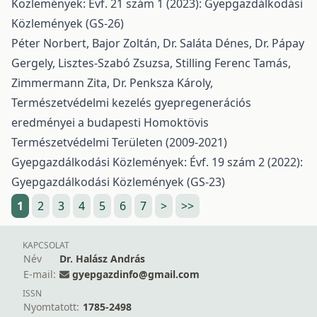
Közlemények: Évf. 21 szám 1 (2023): Gyepgazdálkodási
Közlemények (GS-26)
Péter Norbert, Bajor Zoltán, Dr. Saláta Dénes, Dr. Pápay
Gergely, Lisztes-Szabó Zsuzsa, Stilling Ferenc Tamás,
Zimmermann Zita, Dr. Penksza Károly,
Természetvédelmi kezelés gyepregenerációs
eredményei a budapesti Homoktövis
Természetvédelmi Területen (2009-2021)
Gyepgazdálkodási Közlemények: Évf. 19 szám 2 (2022):
Gyepgazdálkodási Közlemények (GS-23)
1
2
3
4
5
6
7
>
>>
KAPCSOLAT
Név
Dr. Halász András
E-mail:
gyepgazdinfo@gmail.com
ISSN
Nyomtatott:
1785-2498