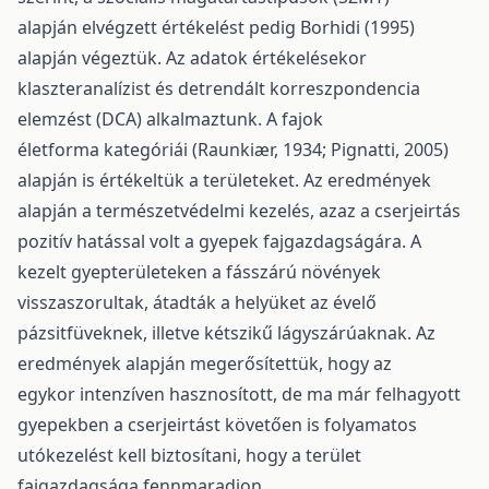
alapján elvégzett értékelést pedig Borhidi (1995)
alapján végeztük. Az adatok értékelésekor
klaszteranalízist és detrendált korreszpondencia
elemzést (DCA) alkalmaztunk. A fajok
életforma kategóriái (Raunkiær, 1934; Pignatti, 2005)
alapján is értékeltük a területeket. Az eredmények
alapján a természetvédelmi kezelés, azaz a cserjeirtás
pozitív hatással volt a gyepek fajgazdagságára. A
kezelt gyepterületeken a fásszárú növények
visszaszorultak, átadták a helyüket az évelő
pázsitfüveknek, illetve kétszikű lágyszárúaknak. Az
eredmények alapján megerősítettük, hogy az
egykor intenzíven hasznosított, de ma már felhagyott
gyepekben a cserjeirtást követően is folyamatos
utókezelést kell biztosítani, hogy a terület
fajgazdagsága fennmaradjon.