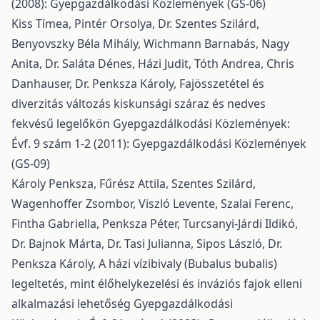
(2008): Gyepgazdálkodási Közlemények (GS-06)
Kiss Tímea, Pintér Orsolya, Dr. Szentes Szilárd,
Benyovszky Béla Mihály, Wichmann Barnabás, Nagy
Anita, Dr. Saláta Dénes, Házi Judit, Tóth Andrea, Chris
Danhauser, Dr. Penksza Károly,
Fajösszetétel és
diverzitás változás kiskunsági száraz és nedves
fekvésű legelőkön
Gyepgazdálkodási Közlemények:
Évf. 9 szám 1-2 (2011): Gyepgazdálkodási Közlemények
(GS-09)
Károly Penksza, Fűrész Attila, Szentes Szilárd,
Wagenhoffer Zsombor, Viszló Levente, Szalai Ferenc,
Fintha Gabriella, Penksza Péter, Turcsanyi-Járdi Ildikó,
Dr. Bajnok Márta, Dr. Tasi Julianna, Sipos László, Dr.
Penksza Károly,
A házi vízibivaly (Bubalus bubalis)
legeltetés, mint élőhelykezelési és inváziós fajok elleni
alkalmazási lehetőség
Gyepgazdálkodási