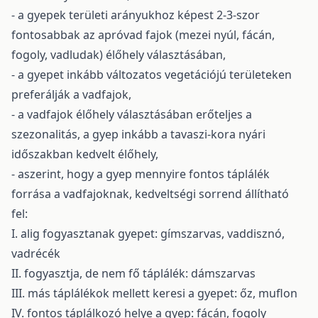
- a gyepek területi arányukhoz képest 2-3-szor
fontosabbak az apróvad fajok (mezei nyúl, fácán,
fogoly, vadludak) élőhely választásában,
- a gyepet inkább változatos vegetációjú területeken
preferálják a vadfajok,
- a vadfajok élőhely választásában erőteljes a
szezonalitás, a gyep inkább a tavaszi-kora nyári
időszakban kedvelt élőhely,
- aszerint, hogy a gyep mennyire fontos táplálék
forrása a vadfajoknak, kedveltségi sorrend állítható
fel:
I. alig fogyasztanak gyepet: gímszarvas, vaddisznó,
vadrécék
II. fogyasztja, de nem fő táplálék: dámszarvas
III. más táplálékok mellett keresi a gyepet: őz, muflon
IV. fontos táplálkozó helye a gyep: fácán, fogoly