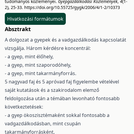
tudományos közleményei.
Gyepgazdálkodási Közlemények
,
4
(1-
2), 25-33.
https://doi.org/10.55725/gygk/2006/4/1-2/10373
Hivatkozási formátumok
Absztrakt
A dolgozat a gyepek és a vadgazdálkodás kapcsolatát
vizsgálja. Három kérdésre koncentrál:
- a gyep, mint élőhely,
- a gyep, mint szaporodóhely,
- a gyep, mint takarmányforrás.
5 nagyvad faj és 5 apróvad faj figyelembe vételével
saját kutatások és a szakirodalom elemző
feldolgozása után a témában levonható fontosabb
következtetések:
- a gyep ökoszisztémaként sokkal fontosabb a
vadgazdálkodásban, mint csupán
takarmányforrásként,