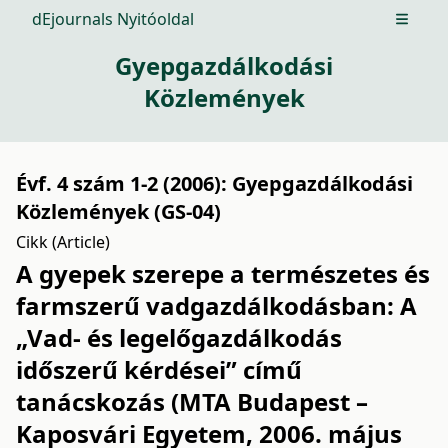
dEjournals Nyitóoldal
Open m
Gyepgazdálkodási
Közlemények
Évf. 4 szám 1-2 (2006): Gyepgazdálkodási
Közlemények (GS-04)
Cikk (Article)
A gyepek szerepe a természetes és
farmszerű vadgazdálkodásban: A
„Vad- és legelőgazdálkodás
időszerű kérdései” című
tanácskozás (MTA Budapest –
Kaposvári Egyetem, 2006. május