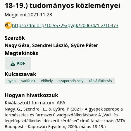
18-19.) tudományos közleményei
Megjelent:
2021-11-28
https://doi.org/10.55725/gygk/2006/4/1-2/10373
Szerzők
Nagy Géza
,
Szendrei László
,
Gyüre Péter
Megtekintés
PDF
Kulcsszavak
gyep
vadfajok
élőhely
szaporodó hely
táplálékforrás
Hogyan hivatkozzuk
Kiválasztott formátum:
APA
Nagy, G., Szendrei, L., & Gyüre, P. (2021). A gyepek szerepe a
természetes és farmszerű vadgazdálkodásban: A „Vad- és
legelőgazdálkodás időszerű kérdései” című tanácskozás (MTA
Budapest – Kaposvári Egyetem, 2006. május 18-19.)