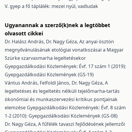
V. gyep a fő táplálék: mezei nyúl, vadludak
Ugyanannak a szerző(k)nek a legtöbbet
olvasott cikkei
Dr. Halász András, Dr. Nagy Géza,
Az anyai ösztön
megnyilvánulásának etológiai vonatkozásai a Magyar
Szürke szarvasmarha legeltetésekor
Gyepgazdálkodási Közlemények: Évf. 17 szám 1 (2019):
Gyepgazdálkodási Közlemények (GS-19)
Vántus András, Felfoldi János, Dr. Nagy Géza,
A
legeltetéses és legeltetés nélküli tejelőmarha-tartás
ökonómiai és munkaszervezési kritikus pontjainak
elemzése
Gyepgazdálkodási Közlemények: Évf. 8 szám
1-2 (2010): Gyepgazdálkodási Közlemények (GS-08)
Dr. Nagy Géza,
A fűfélék tavaszi fejlődésének jellemzői