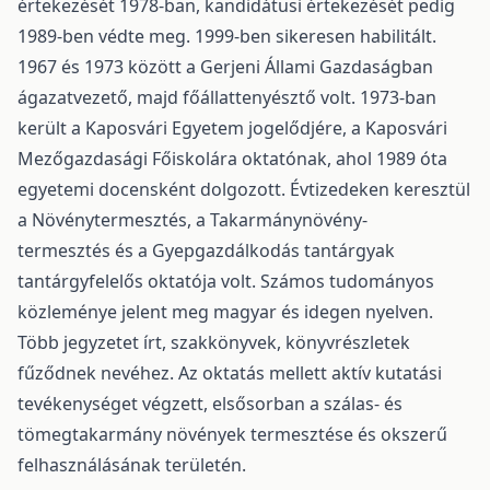
értekezését 1978-ban, kandidátusi értekezését pedig
1989-ben védte meg. 1999-ben sikeresen habilitált.
1967 és 1973 között a Gerjeni Állami Gazdaságban
ágazatvezető, majd főállattenyésztő volt. 1973-ban
került a Kaposvári Egyetem jogelődjére, a Kaposvári
Mezőgazdasági Főiskolára oktatónak, ahol 1989 óta
egyetemi docensként dolgozott. Évtizedeken keresztül
a Növénytermesztés, a Takarmánynövény-
termesztés és a Gyepgazdálkodás tantárgyak
tantárgyfelelős oktatója volt. Számos tudományos
közleménye jelent meg magyar és idegen nyelven.
Több jegyzetet írt, szakkönyvek, könyvrészletek
fűződnek nevéhez. Az oktatás mellett aktív kutatási
tevékenységet végzett, elsősorban a szálas- és
tömegtakarmány növények termesztése és okszerű
felhasználásának területén.