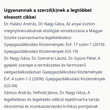
Ugyanannak a szerző(k)nek a legtöbbet
olvasott cikkei
Dr. Halász András, Dr. Nagy Géza,
Az anyai ösztön
megnyilvánulásának etológiai vonatkozásai a Magyar
Szürke szarvasmarha legeltetésekor
Gyepgazdálkodási Közlemények: Évf. 17 szám 1 (2019):
Gyepgazdálkodási Közlemények (GS-19)
Dr. Nagy Géza, Dr. Szendrei László, Dr. Gyüre Péter,
A
gyepek szerepe a természetes és farmszerű
vadgazdálkodásban
Gyepgazdálkodási Közlemények:
Évf. 4 szám 1-2 (2006): Gyepgazdálkodási Közlemények
(GS-04)
Vántus András, Felfoldi János, Dr. Nagy Géza,
A
legeltetéses és legeltetés nélküli tejelőmarha-tartás
ökonómiai és munkaszervezési kritikus pontjainak