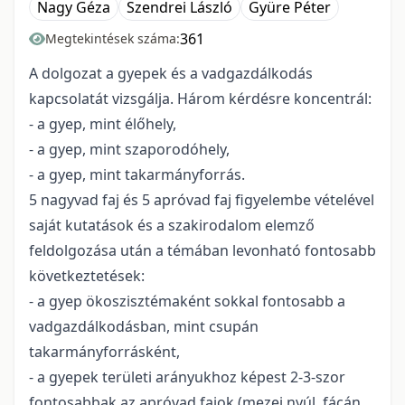
Nagy Géza
Szendrei László
Gyüre Péter
361
Megtekintések száma:
A dolgozat a gyepek és a vadgazdálkodás
kapcsolatát vizsgálja. Három kérdésre koncentrál:
- a gyep, mint élőhely,
- a gyep, mint szaporodóhely,
- a gyep, mint takarmányforrás.
5 nagyvad faj és 5 apróvad faj figyelembe vételével
saját kutatások és a szakirodalom elemző
feldolgozása után a témában levonható fontosabb
következtetések:
- a gyep ökoszisztémaként sokkal fontosabb a
vadgazdálkodásban, mint csupán
takarmányforrásként,
- a gyepek területi arányukhoz képest 2-3-szor
fontosabbak az apróvad fajok (mezei nyúl, fácán,