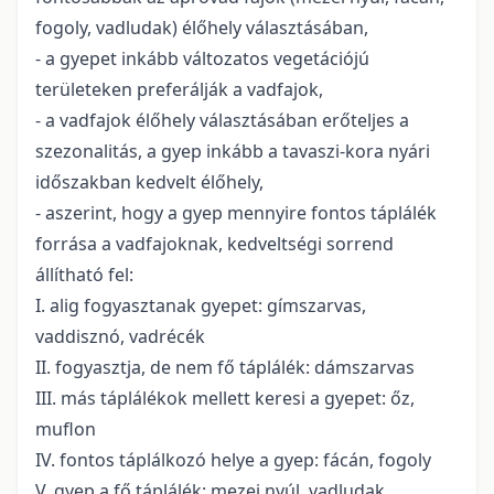
fogoly, vadludak) élőhely választásában,
- a gyepet inkább változatos vegetációjú
területeken preferálják a vadfajok,
- a vadfajok élőhely választásában erőteljes a
szezonalitás, a gyep inkább a tavaszi-kora nyári
időszakban kedvelt élőhely,
- aszerint, hogy a gyep mennyire fontos táplálék
forrása a vadfajoknak, kedveltségi sorrend
állítható fel:
I. alig fogyasztanak gyepet: gímszarvas,
vaddisznó, vadrécék
II. fogyasztja, de nem fő táplálék: dámszarvas
III. más táplálékok mellett keresi a gyepet: őz,
muflon
IV. fontos táplálkozó helye a gyep: fácán, fogoly
V. gyep a fő táplálék: mezei nyúl, vadludak