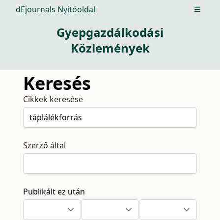
dEjournals Nyitóoldal
Open m
Gyepgazdálkodási
Közlemények
Keresés
Cikkek keresése
Szerző által
Publikált ez után