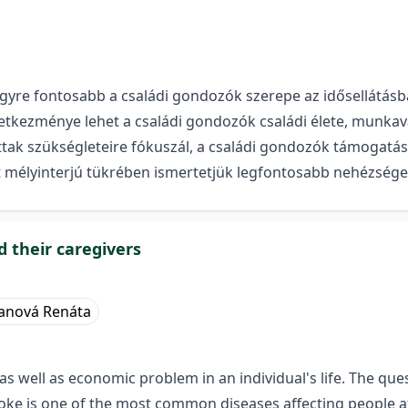
egyre fontosabb a családi gondozók szerepe az idősellátásb
kezménye lehet a családi gondozók családi élete, munkaváll
ottak szükségleteire fókuszál, a családi gondozók támogatá
 mélyinterjú tükrében ismertetjük legfontosabb nehézsége
nd their caregivers
anová Renáta
s well as economic problem in an individual's life. The quest
troke is one of the most common diseases affecting people a