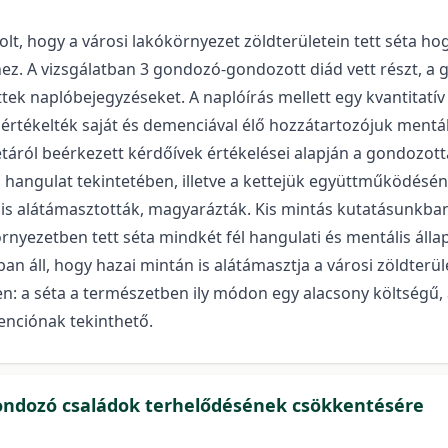
lt, hogy a városi lakókörnyezet zöldterületein tett séta ho
ez. A vizsgálatban 3 gondozó-gondozott diád vett részt, a
tek naplóbejegyzéseket. A naplóírás mellett egy kvantitatív 
tékelték saját és demenciával élő hozzátartozójuk mentális
 sétáról beérkezett kérdőívek értékelései alapján a gondoz
s hangulat tekintetében, illetve a kettejük együttműködésén
s alátámasztották, magyarázták. Kis mintás kutatásunkban si
nyezetben tett séta mindkét fél hangulati és mentális álla
n áll, hogy hazai mintán is alátámasztja a városi zöldter
: a séta a természetben ily módon egy alacsony költségű, á
enciónak tekinthető.
gondozó családok terhelődésének csökkentésére