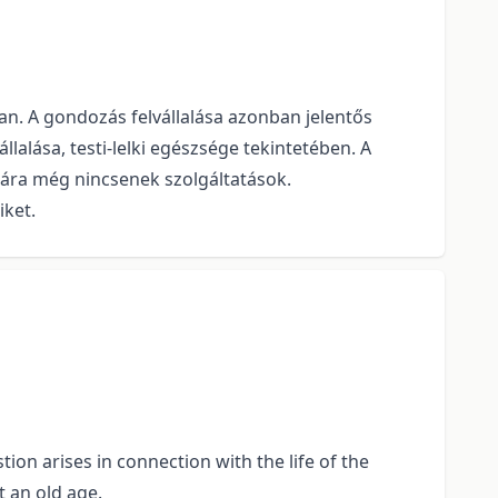
an. A gondozás felvállalása azonban jelentős
alása, testi-lelki egészsége tekintetében. A
sára még nincsenek szolgáltatások.
iket.
ion arises in connection with the life of the
t an old age.