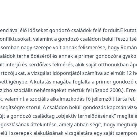
ciával élő időseket gondozó családok felé fordult.E kutat
liktusokat, valamint a gondozó családon belüli feszültségek
sztásomban nagy szerepe volt annak felismerése, hogy Román
ládok terhelődéséről és annak a primer gondozóra gyakoro
ült interjú és kérdőíves felmérés, akik saját otthonukban áp
rtozójukat, a vizsgálat időpontjától számítva az elmúlt 12
ett igénybe. A kutatás magába foglalta a primer gondozó cs
cho szociális nehézségeket mértük fel (Szabó 2000.). Erre é
 valamint a szociális alkalmazkodás fő jellemzőit tárta fel.
egítségre szorul. A családon belüli gondozás kapcsán vizsgá
jt a gondozó családtag „objektív terhelődésének” megítél
egoszlásának áttekintése, amely abban segít, hogy megtudjuk
belüli szerepek alakulásának vizsgálatára egy saját szempont