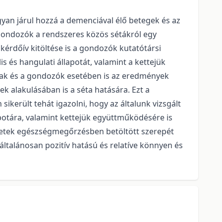
gyan járul hozzá a demenciával élő betegek és az
 gondozók a rendszeres közös sétákról egy
kérdőív kitöltése is a gondozók kutatótársi
 és hangulati állapotát, valamint a kettejük
ottak és a gondozók esetében is az eredmények
ek alakulásában is a séta hatására. Ezt a
került tehát igazolni, hogy az általunk vizsgált
potára, valamint kettejük együttműködésére is
ületek egészségmegőrzésben betöltött szerepét
ltalánosan pozitív hatású és relatíve könnyen és