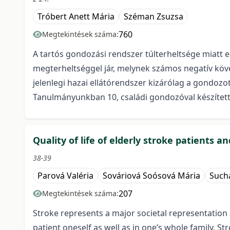
Tróbert Anett Mária
Széman Zsuzsa
760
Megtekintések száma:
A tartós gondozási rendszer túlterheltsége miatt 
megterheltséggel jár, melynek számos negatív követ
jelenlegi hazai ellátórendszer kizárólag a gondoz
Tanulmányunkban 10, családi gondozóval készített
Quality of life of elderly stroke patients a
38-39
Parová Valéria
Sováriová Soósová Mária
Such
207
Megtekintések száma:
Stroke represents a major societal representation a
patient oneself as well as in one’s whole family. S