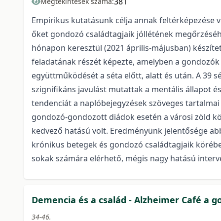
381
Megtekintések száma:
Empirikus kutatásunk célja annak feltérképezése vo
őket gondozó családtagjaik jóllétének megőrzéséh
hónapon keresztül (2021 április-májusban) készítet
feladatának részét képezte, amelyben a gondozók ér
együttműködését a séta előtt, alatt és után. A 39
szignifikáns javulást mutattak a mentális állapot é
tendenciát a naplóbejegyzések szöveges tartalmai i
gondozó-gondozott diádok esetén a városi zöld kör
kedvező hatású volt. Eredményünk jelentősége abba
krónikus betegek és gondozó családtagjaik körében
sokak számára elérhető, mégis nagy hatású interv
Demencia és a család - Alzheimer Café a 
34-46.