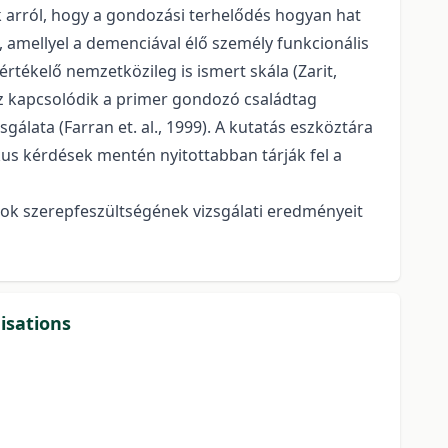
 arról, hogy a gondozási terhelődés hogyan hat
, amellyel a demenciával élő személy funkcionális
rtékelő nemzetközileg is ismert skála (Zarit,
ez kapcsolódik a primer gondozó családtag
gálata (Farran et. al., 1999). A kutatás eszköztára
kus kérdések mentén nyitottabban tárják fel a
ok szerepfeszültségének vizsgálati eredményeit
isations