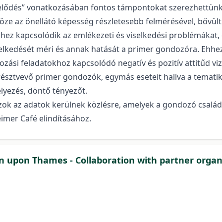
erhelődés” vonatkozásában fontos támpontokat szerezhettünk
öze az önellátó képesség részletesebb felmérésével, bővült
hez kapcsolódik az emlékezeti és viselkedési problémákat, é
iselkedését méri és annak hatását a primer gondozóra. Ehh
zási feladatokhoz kapcsolódó negatív és pozitív attitűd vizs
 résztvevő primer gondozók, egymás eseteit hallva a temati
elyezés, döntő tényezőt.
zok az adatok kerülnek közlésre, amelyek a gondozó család
eimer Café elindításához.
n upon Thames - Collaboration with partner organ