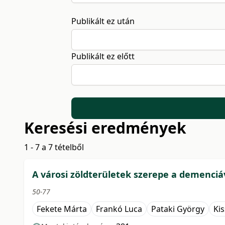
Publikált ez után
Publikált ez előtt
Keresési eredmények
1 - 7 a 7 tételből
A városi zöldterületek szerepe a demenci
50-77
Fekete Márta
Frankó Luca
Pataki György
Ki