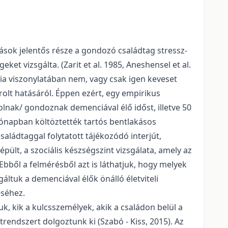
ások jelentős része a gondozó családtag stressz-
et vizsgálta. (Zarit et al. 1985, Aneshensel et al.
ia viszonylatában nem, vagy csak igen keveset
lt hatásáról. Éppen ezért, egy empirikus
olnak/ gondoznak demenciával élő időst, illetve 50
 hónapban költöztették tartós bentlakásos
aládtaggal folytatott tájékozódó interjút,
pült, a szociális készségszint vizsgálata, amely az
 Ebből a felmérésből azt is láthatjuk, hogy melyek
ltuk a demenciával élők önálló életviteli
éséhez.
, kik a kulcsszemélyek, akik a családon belül a
rendszert dolgoztunk ki (Szabó - Kiss, 2015). Az