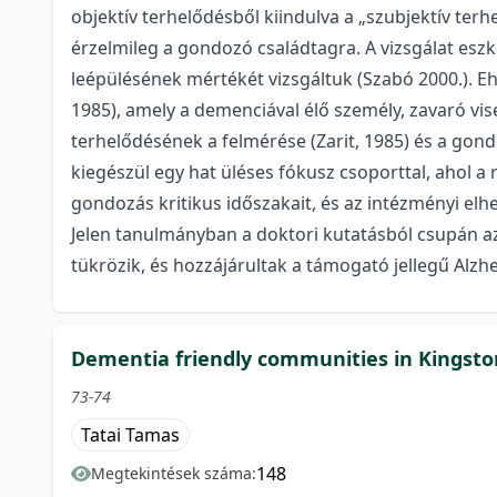
objektív terhelődésből kiindulva a „szubjektív t
érzelmileg a gondozó családtagra. A vizsgálat eszk
leépülésének mértékét vizsgáltuk (Szabó 2000.). Eh
1985), amely a demenciával élő személy, zavaró v
terhelődésének a felmérése (Zarit, 1985) és a gondo
kiegészül egy hat üléses fókusz csoporttal, ahol a
gondozás kritikus időszakait, és az intézményi elh
Jelen tanulmányban a doktori kutatásból csupán a
tükrözik, és hozzájárultak a támogató jellegű Alzh
Dementia friendly communities in Kingsto
73-74
Tatai Tamas
148
Megtekintések száma: