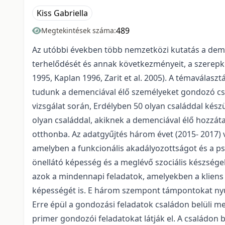
Kiss Gabriella
489
Megtekintések száma:
Az utóbbi években több nemzetközi kutatás a demen
terhelődését és annak következményeit, a szerepkonf
1995, Kaplan 1996, Zarit et al. 2005). A témavála
tudunk a demenciával élő személyeket gondozó csa
vizsgálat során, Erdélyben 50 olyan családdal kész
olyan családdal, akiknek a demenciával élő hozzáta
otthonba. Az adatgyűjtés három évet (2015- 2017) v
amelyben a funkcionális akadályozottságot és a pszi
önellátó képesség és a meglévő szociális készségek,
azok a mindennapi feladatok, amelyekben a kliens s
képességét is. E három szempont támpontokat nyú
Erre épül a gondozási feladatok családon belüli m
primer gondozói feladatokat látják el. A családon 