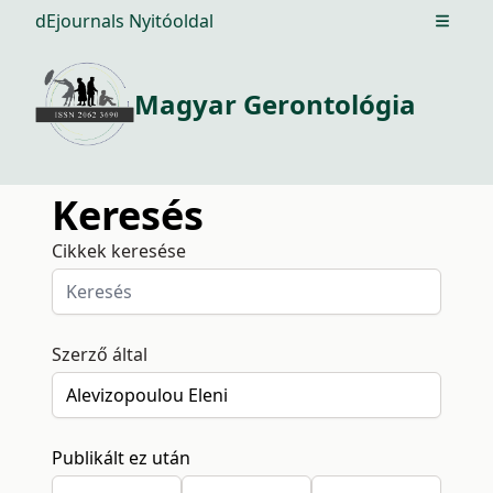
dEjournals Nyitóoldal
Open m
Magyar Gerontológia
Keresés
Cikkek keresése
Szerző által
Publikált ez után