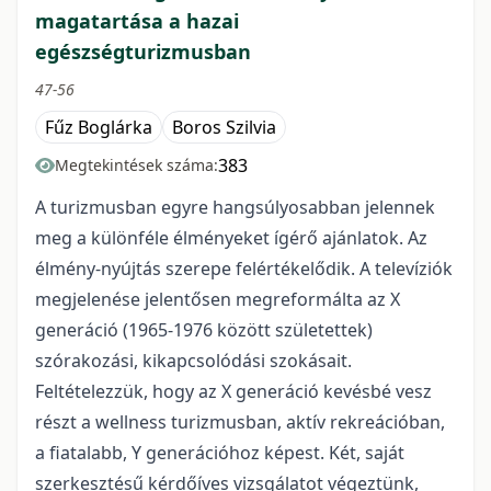
magatartása a hazai
egészségturizmusban
47-56
Fűz Boglárka
Boros Szilvia
383
Megtekintések száma:
A turizmusban egyre hangsúlyosabban jelennek
meg a különféle élményeket ígérő ajánlatok. Az
élmény-nyújtás szerepe felértékelődik. A televíziók
megjelenése jelentősen megreformálta az X
generáció (1965-1976 között születettek)
szórakozási, kikapcsolódási szokásait.
Feltételezzük, hogy az X generáció kevésbé vesz
részt a wellness turizmusban, aktív rekreációban,
a fiatalabb, Y generációhoz képest. Két, saját
szerkesztésű kérdőíves vizsgálatot végeztünk,