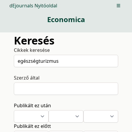
dEjournals Nyitóoldal
Open m
Economica
Keresés
Cikkek keresése
Szerző által
Publikált ez után
Publikált ez előtt