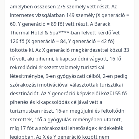
amelyben összesen 275 személy vett részt. Az
internetes vizsgálatban 149 személy (X generáció =
60, Y generáció = 89 fő) vett részt. A Barack
Thermal Hotel & Spa****-ban felvett kérdőívet
126 fő (X generáció = 84, Y generáció = 42 fő)
töltötte ki. Az X generáció megkérdezettei közül 33
fő volt, aki pihenni, kikapcsolódni vágyott, 16 fő
rekreálódni érkezett valamely turisztikai
létesítménybe, 9-en gyógyászati célból, 2-en pedig
szórakozási motivációval választottak turisztikai
desztinációt. Az Y generáció képviselői közül 55 fő
pihenés és kikapcsolódás céljával vett a
turizmusban részt, 16-an megújulni és feltöltődni
szerettek, 1fő a gyógyulás reményében utazott,
míg 17 főt a szórakozási lehetőségek érdekelték
legjobban. Az X és Y generáció között nem