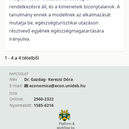
rendelkezésre áll, és a kimeneteik bizonytalanok. A
tanulmány ennek a modellnek az alkalmazását
mutatja be, egészségturisztikai utazáson
résztvevő egyének egészségmagatartására
irányulva.
1 - 4 a 4 tételből
KAPCSOLAT
Név
Dr. Gazdag- Kerezsi Dóra
E-mail:
economica@econ.unideb.hu
ISSN
Online:
2560-2322
Nyomtatott:
1585-6216