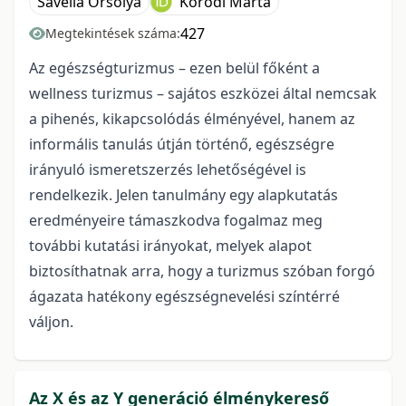
Savella Orsolya
Kóródi Márta
427
Megtekintések száma:
Az egészségturizmus – ezen belül főként a
wellness turizmus – sajátos eszközei által nemcsak
a pihenés, kikapcsolódás élményével, hanem az
informális tanulás útján történő, egészségre
irányuló ismeretszerzés lehetőségével is
rendelkezik. Jelen tanulmány egy alapkutatás
eredményeire támaszkodva fogalmaz meg
további kutatási irányokat, melyek alapot
biztosíthatnak arra, hogy a turizmus szóban forgó
ágazata hatékony egészségnevelési színtérré
váljon.
Az X és az Y generáció élménykereső