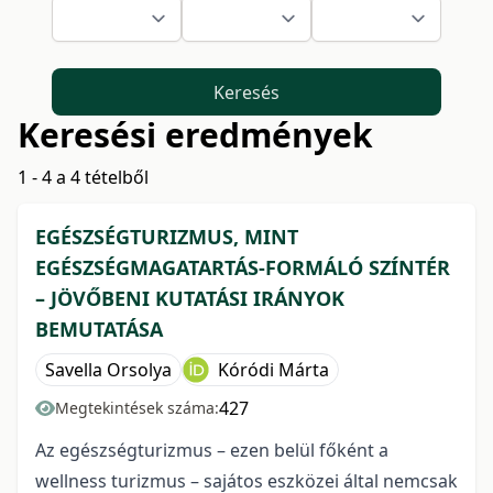
Keresés
Keresési eredmények
1 - 4 a 4 tételből
EGÉSZSÉGTURIZMUS, MINT
EGÉSZSÉGMAGATARTÁS-FORMÁLÓ SZÍNTÉR
– JÖVŐBENI KUTATÁSI IRÁNYOK
BEMUTATÁSA
Savella Orsolya
Kóródi Márta
427
Megtekintések száma:
Az egészségturizmus – ezen belül főként a
wellness turizmus – sajátos eszközei által nemcsak