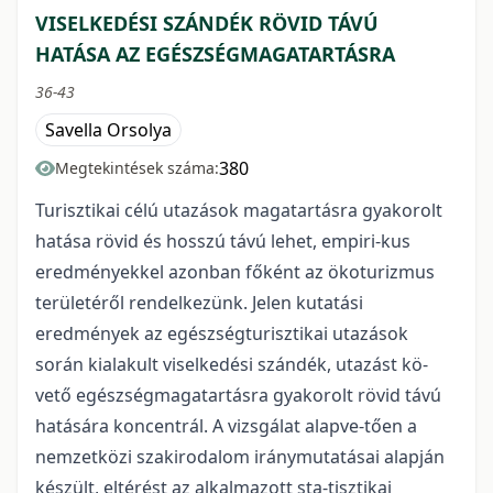
VISELKEDÉSI SZÁNDÉK RÖVID TÁVÚ
HATÁSA AZ EGÉSZSÉGMAGATARTÁSRA
36-43
Savella Orsolya
380
Megtekintések száma:
Turisztikai célú utazások magatartásra gyakorolt
hatása rövid és hosszú távú lehet, empiri-kus
eredményekkel azonban főként az ökoturizmus
területéről rendelkezünk. Jelen kutatási
eredmények az egészségturisztikai utazások
során kialakult viselkedési szándék, utazást kö-
vető egészségmagatartásra gyakorolt rövid távú
hatására koncentrál. A vizsgálat alapve-tően a
nemzetközi szakirodalom iránymutatásai alapján
készült, eltérést az alkalmazott sta-tisztikai