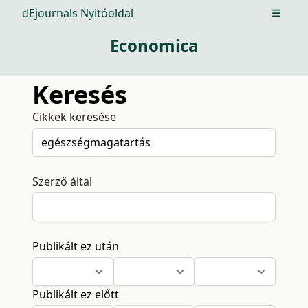
dEjournals Nyitóoldal
Open m
Economica
Keresés
Cikkek keresése
Szerző által
Publikált ez után
Publikált ez előtt