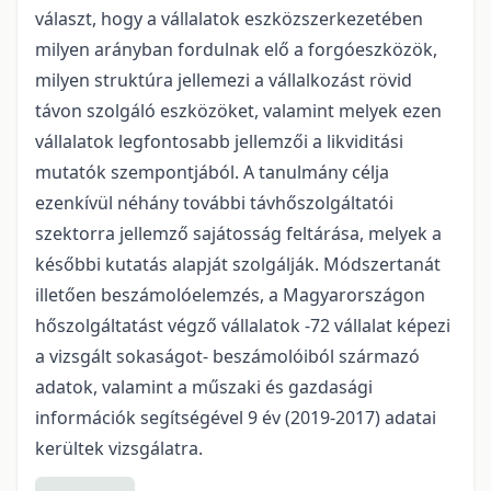
választ, hogy a vállalatok eszközszerkezetében
milyen arányban fordulnak elő a forgóeszközök,
milyen struktúra jellemezi a vállalkozást rövid
távon szolgáló eszközöket, valamint melyek ezen
vállalatok legfontosabb jellemzői a likviditási
mutatók szempontjából. A tanulmány célja
ezenkívül néhány további távhőszolgáltatói
szektorra jellemző sajátosság feltárása, melyek a
későbbi kutatás alapját szolgálják. Módszertanát
illetően beszámolóelemzés, a Magyarországon
hőszolgáltatást végző vállalatok -72 vállalat képezi
a vizsgált sokaságot- beszámolóiból származó
adatok, valamint a műszaki és gazdasági
információk segítségével 9 év (2019-2017) adatai
kerültek vizsgálatra.