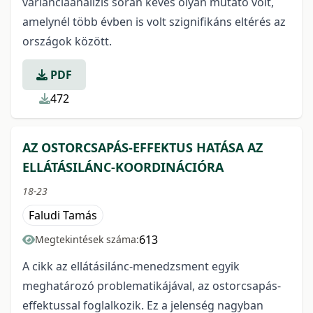
varianciaanalízis során kevés olyan mutató volt,
amelynél több évben is volt szignifikáns eltérés az
országok között.
PDF
472
AZ OSTORCSAPÁS-EFFEKTUS HATÁSA AZ
ELLÁTÁSILÁNC-KOORDINÁCIÓRA
18-23
Faludi Tamás
613
Megtekintések száma:
A cikk az ellátásilánc-menedzsment egyik
meghatározó problematikájával, az ostorcsapás-
effektussal foglalkozik. Ez a jelenség nagyban