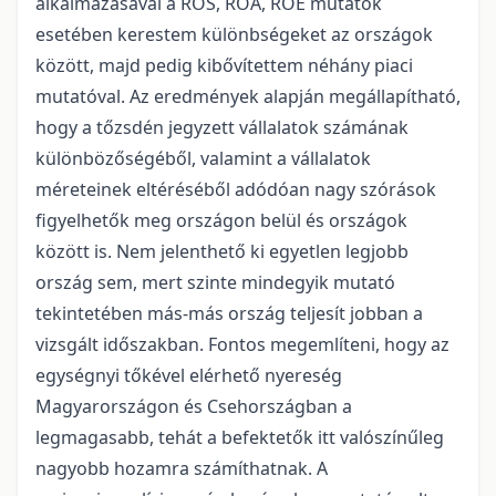
alkalmazásával a ROS, ROA, ROE mutatók
esetében kerestem különbségeket az országok
között, majd pedig kibővítettem néhány piaci
mutatóval. Az eredmények alapján megállapítható,
hogy a tőzsdén jegyzett vállalatok számának
különbözőségéből, valamint a vállalatok
méreteinek eltéréséből adódóan nagy szórások
figyelhetők meg országon belül és országok
között is. Nem jelenthető ki egyetlen legjobb
ország sem, mert szinte mindegyik mutató
tekintetében más-más ország teljesít jobban a
vizsgált időszakban. Fontos megemlíteni, hogy az
egységnyi tőkével elérhető nyereség
Magyarországon és Csehországban a
legmagasabb, tehát a befektetők itt valószínűleg
nagyobb hozamra számíthatnak. A