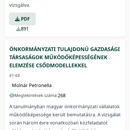
vizsgálva.
PDF
891
ÖNKORMÁNYZATI TULAJDONÚ GAZDASÁGI
TÁRSASÁGOK MŰKÖDŐKÉPESSÉGÉNEK
ELEMZÉSE CSŐDMODELLEKKEL
61-68
Molnár Petronella
268
Megtekintések száma:
A tanulmányban magyar önkormányzati vállalatok
működőképessége került bemutatásra. A vizsgálat
során három évre vonatkozóan közfeladatot