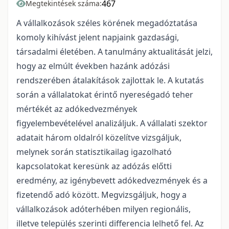
467
Megtekintések száma:
A vállalkozások széles körének megadóztatása
komoly kihívást jelent napjaink gazdasági,
társadalmi életében. A tanulmány aktualitását jelzi,
hogy az elmúlt években hazánk adózási
rendszerében átalakítások zajlottak le. A kutatás
során a vállalatokat érintő nyereségadó teher
mértékét az adókedvezmények
figyelembevételével analizáljuk. A vállalati szektor
adatait három oldalról közelítve vizsgáljuk,
melynek során statisztikailag igazolható
kapcsolatokat keresünk az adózás előtti
eredmény, az igénybevett adókedvezmények és a
fizetendő adó között. Megvizsgáljuk, hogy a
vállalkozások adóterhében milyen regionális,
illetve település szerinti differencia lelhető fel. Az