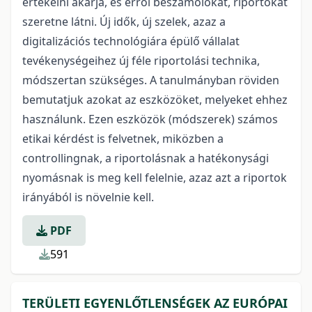
értékelni akarja, és erről beszámolókat, riportokat
szeretne látni. Új idők, új szelek, azaz a
digitalizációs technológiára épülő vállalat
tevékenységeihez új féle riportolási technika,
módszertan szükséges. A tanulmányban röviden
bemutatjuk azokat az eszközöket, melyeket ehhez
használunk. Ezen eszközök (módszerek) számos
etikai kérdést is felvetnek, miközben a
controllingnak, a riportolásnak a hatékonysági
nyomásnak is meg kell felelnie, azaz azt a riportok
irányából is növelnie kell.
PDF
591
TERÜLETI EGYENLŐTLENSÉGEK AZ EURÓPAI