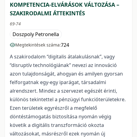
KOMPETENCIA-ELVÁRÁSOK VÁLTOZÁSA –
SZAKIRODALMI ÁTTEKINTÉS
69-74
Doszpoly Petronella
724
Megtekintések száma:
A szakirodalom “digitalis átalakulásnak”, vagy
“disruptív technológiának” nevezi az innováció
azon tulajdonságát, ahogyan és amilyen gyorsan
felforgatnak egy-egy iparágat, társadalmi
alrendszert. Mindez a szervezet egészét érinti,
különös tekintettel a pénzügyi funkcióterületekre.
Ezen területek egyrészről a megfelelő
döntéstámogatás biztosítása nyomán végig
követik a digitális transzformáció okozta
változásokat, másrészről ezek nyomán új