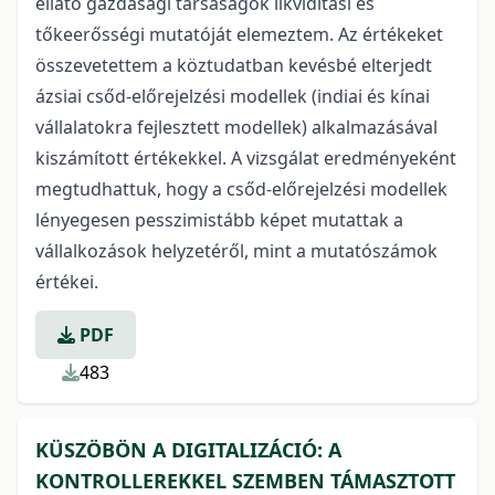
ellátó gazdasági társaságok likviditási és
tőkeerősségi mutatóját elemeztem. Az értékeket
összevetettem a köztudatban kevésbé elterjedt
ázsiai csőd-előrejelzési modellek (indiai és kínai
vállalatokra fejlesztett modellek) alkalmazásával
kiszámított értékekkel. A vizsgálat eredményeként
megtudhattuk, hogy a csőd-előrejelzési modellek
lényegesen pesszimistább képet mutattak a
vállalkozások helyzetéről, mint a mutatószámok
értékei.
PDF
483
KÜSZÖBÖN A DIGITALIZÁCIÓ: A
KONTROLLEREKKEL SZEMBEN TÁMASZTOTT