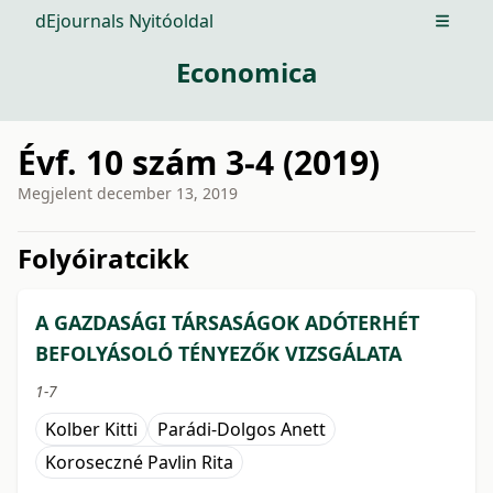
dEjournals Nyitóoldal
Open m
Economica
Évf. 10 szám 3-4 (2019)
Megjelent
december 13, 2019
issue.tableOfContents6a769
Folyóiratcikk
A GAZDASÁGI TÁRSASÁGOK ADÓTERHÉT
BEFOLYÁSOLÓ TÉNYEZŐK VIZSGÁLATA
1-7
Kolber Kitti
Parádi-Dolgos Anett
Koroseczné Pavlin Rita