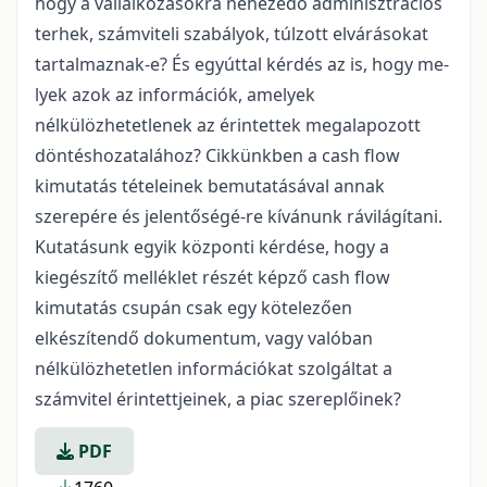
hogy a vállalkozásokra nehezedő adminisztrációs
terhek, számviteli szabályok, túlzott elvárásokat
tartalmaznak-e? És egyúttal kérdés az is, hogy me-
lyek azok az információk, amelyek
nélkülözhetetlenek az érintettek megalapozott
döntéshozatalához? Cikkünkben a cash flow
kimutatás tételeinek bemutatásával annak
szerepére és jelentőségé-re kívánunk rávilágítani.
Kutatásunk egyik központi kérdése, hogy a
kiegészítő melléklet részét képző cash flow
kimutatás csupán csak egy kötelezően
elkészítendő dokumentum, vagy valóban
nélkülözhetetlen információkat szolgáltat a
számvitel érintettjeinek, a piac szereplőinek?
PDF