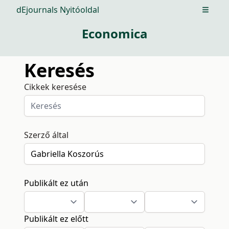
dEjournals Nyitóoldal
Open m
Economica
Keresés
Cikkek keresése
Szerző által
Publikált ez után
Publikált ez előtt