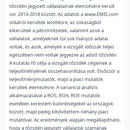
tőzsdén jegyzett vállalatainak elemzésére került
sor 2014-2018 között. Az adatok a www.EMIS.com
oldalról kerültek letöltésre, az sokaságból
kikerültek a pénzintézetek, valamint azok a
vállalatok, amelyeknek túl sok hiányzó adatai
voltak, és azok, amelyek a vizsgált időszak teljes
egészében nem voltak jegyezve az adott tőzsdén.
A kutatás fő célja a vizsgált tőzsdék cégeinek a
teljesítményének összehasonlítása volt. Elsőször a
teljesítménymutatók, majd a piaci mutatók
kerültek elemezésre. A variancia-analízis
alkalmazásával a ROS, ROA, ROE mutatók
esetében kerestem különbségeket az országok
között, majd pedig kibővítettem néhány piaci
mutatóval. Az eredmények alapján megállapítható,
hogy a tőzsdén jegyzett vállalatok számának