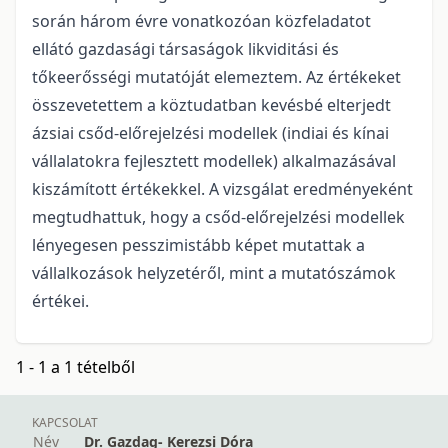
során három évre vonatkozóan közfeladatot
ellátó gazdasági társaságok likviditási és
tőkeerősségi mutatóját elemeztem. Az értékeket
összevetettem a köztudatban kevésbé elterjedt
ázsiai csőd-előrejelzési modellek (indiai és kínai
vállalatokra fejlesztett modellek) alkalmazásával
kiszámított értékekkel. A vizsgálat eredményeként
megtudhattuk, hogy a csőd-előrejelzési modellek
lényegesen pesszimistább képet mutattak a
vállalkozások helyzetéről, mint a mutatószámok
értékei.
1 - 1 a 1 tételből
KAPCSOLAT
Név
Dr. Gazdag- Kerezsi Dóra