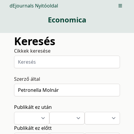
dEjournals Nyitóoldal
Open m
Economica
Keresés
Cikkek keresése
Szerző által
Publikált ez után
Publikált ez előtt