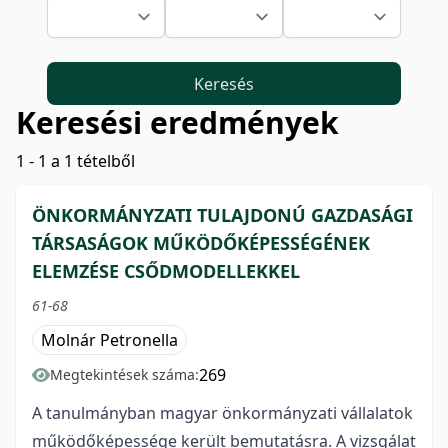
Keresés
Keresési eredmények
1 - 1 a 1 tételből
ÖNKORMÁNYZATI TULAJDONÚ GAZDASÁGI
TÁRSASÁGOK MŰKÖDŐKÉPESSÉGÉNEK
ELEMZÉSE CSŐDMODELLEKKEL
61-68
Molnár Petronella
269
Megtekintések száma:
A tanulmányban magyar önkormányzati vállalatok
működőképessége került bemutatásra. A vizsgálat