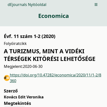
dEjournals Nyitóoldal
Open m
Economica
Évf. 11 szám 1-2 (2020)
Folyóiratcikk
A TURIZMUS, MINT A VIDÉKI
TÉRSÉGEK KITÖRÉSI LEHETŐSÉGE
Megjelent:
2020-06-30
https://doi.org/10.47282/economica/2020/11/1-2/8
360
Szerző
Kovács Edit Veronika
Megtekintés