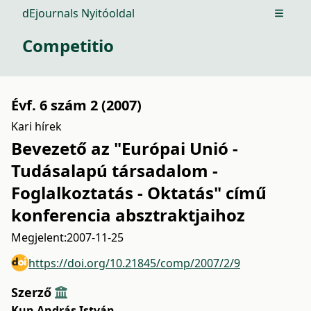
dEjournals Nyitóoldal
Open m
Competitio
Évf. 6 szám 2 (2007)
Kari hírek
Bevezető az "Európai Unió -
Tudásalapú társadalom -
Foglalkoztatás - Oktatás" című
konferencia absztraktjaihoz
Megjelent:
2007-11-25
https://doi.org/10.21845/comp/2007/2/9
Szerző
Kun András István