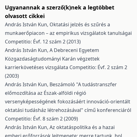
Ugyanannak a szerző(k)nek a legtöbbet
olvasott cikkei
András István Kun,
Oktatási jelzés és szűrés a
munkaerőpiacon – az empirikus vizsgálatok tanulságai
Competitio: Évf. 12 szám 2 (2013)
András István Kun,
A Debreceni Egyetem
Közgazdaságtudományi Karán végzettek
karrierkövetéses vizsgálata
Competitio: Évf. 2 szám 2
(2003)
András István Kun,
Beszámoló "A tudástranszfer
előmozdítása az Észak-alföldi régió
versenyképességének fokozásáért innováció-orientált
oktatási tudásház létrehozásával" című konferenciáról
Competitio: Évf. 8 szám 2 (2009)
András István Kun,
Az oktatáspolitika és a hazai
emberi erőforrások lejtmenete: merre tartunk, hol