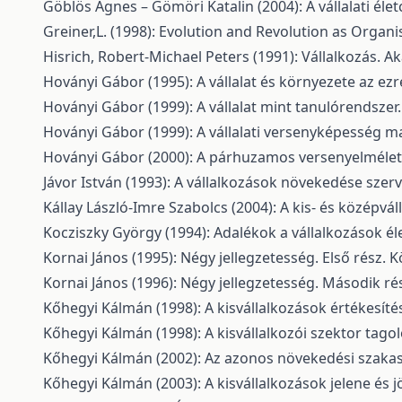
Göblös Ágnes – Gömöri Katalin (2004): A vállalati élet
Greiner,L. (1998): Evolution and Revolution as Organi
Hisrich, Robert-Michael Peters (1991): Vállalkozás. 
Hoványi Gábor (1995): A vállalat és környezete az ez
Hoványi Gábor (1999): A vállalat mint tanulórendszer.
Hoványi Gábor (1999): A vállalati versenyképesség ma
Hoványi Gábor (2000): A párhuzamos versenyelmélet k
Jávor István (1993): A vállalkozások növekedése szerv
Kállay László-Imre Szabolcs (2004): A kis- és középvá
Kocziszky György (1994): Adalékok a vállalkozások él
Kornai János (1995): Négy jellegzetesség. Első rész. 
Kornai János (1996): Négy jellegzetesség. Második rés
Kőhegyi Kálmán (1998): A kisvállalkozások értékesítés
Kőhegyi Kálmán (1998): A kisvállalkozói szektor tagol
Kőhegyi Kálmán (2002): Az azonos növekedési szakasz
Kőhegyi Kálmán (2003): A kisvállalkozások jelene és jö