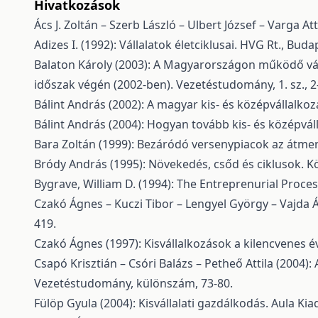
Hivatkozások
Ács J. Zoltán – Szerb László – Ulbert József – Varga
Adizes I. (1992): Vállalatok életciklusai. HVG Rt., Buda
Balaton Károly (2003): A Magyarországon működő válla
időszak végén (2002-ben). Vezetéstudomány, 1. sz., 2
Bálint András (2002): A magyar kis- és középvállalko
Bálint András (2004): Hogyan tovább kis- és középvá
Bara Zoltán (1999): Bezáródó versenypiacok az átmen
Bródy András (1995): Növekedés, csőd és ciklusok. Kö
Bygrave, William D. (1994): The Entreprenurial Proce
Czakó Ágnes – Kuczi Tibor – Lengyel György – Vajda Ág
419.
Czakó Ágnes (1997): Kisvállalkozások a kilencvenes év
Csapó Krisztián – Csóri Balázs – Petheő Attila (2004)
Vezetéstudomány, különszám, 73-80.
Fülöp Gyula (2004): Kisvállalati gazdálkodás. Aula Ki