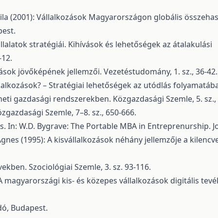
 Attila (2001): Vállalkozások Magyarországon globális össze
pest.
latok stratégiái. Kihívások és lehetőségek az átalakulási
-12.
zások jövőképének jellemzői. Vezetéstudomány, 1. sz., 36-42.
llalkozások? – Stratégiai lehetőségek az utódlás folyamatá
eti gazdasági rendszerekben. Közgazdasági Szemle, 5. sz.,
zgazdasági Szemle, 7–8. sz., 650-666.
ss. In: W.D. Bygrave: The Portable MBA in Entreprenurship. 
nes (1995): A kisvállalkozások néhány jellemzője a kilencve
ekben. Szociológiai Szemle, 3. sz. 93-116.
: A magyarországi kis- és közepes vállalkozások digitális te
adó, Budapest.