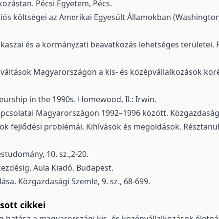
lkozástan. Pécsi Egyetem, Pécs.
rációs költségei az Amerikai Egyesült Államokban (Washing
zakaszai és a kormányzati beavatkozás lehetséges területei.
szváltások Magyarországon a kis- és középvállalkozások köré
eurship in the 1990s. Homewood, IL: Irwin.
kapcsolatai Magyarországon 1992–1996 között. Közgazdasági 
ok fejlődési problémái. Kihívások és megoldások. Résztanul
éstudomány, 10. sz.,2-20.
akezdésig. Aula Kiadó, Budapest.
ása. Közgazdasági Szemle, 9. sz., 68-699.
ott cikkei
 hatása a magyarországi kis- és középvállalkozások életpály