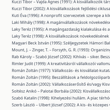
Kuczi Tibor – Vajda Ágnes (1991): A kisvállalkozók tár
Kuczi Tibor (2002): A kisvállalkozások fejlődési cikl
Kuti Éva (1996): A nonprofit szervezetek szerepe a 
Laki Mihály (1998): A magánvállalkozások növekedésé
Laky Teréz (1995): A magángazdaság kialakulása és a 
Laky Teréz (1998): A kisvállalkozások növekedésének ko
Magyari Beck István (1995): Széljegyzetek Hámori Ba
Mount, J. – Zinger, T. – Forsyth, G. R. (1993): Organiz
Rab Károly – Szabó József (2002): Kihívás – siker. Be
Rimler Judit (1999): A kreativitásról vállalkozói vallo
Román Zoltán (1977): Vállalkozás- és kisvállalat-kuta
Román Zoltán (1995): Beszállítások a feldolgozóiparb
Román Zoltán (2002): Vállalkozáserősítő és/vagy Kisvál
Soltész Anikó – Palotai Borbála (2002): Kisvállalkozá
Szabó Katalin (1998): Kihelyezési hullám. A piac térhó
Szerb László – Ulbert József (2002): A kis- és közepe