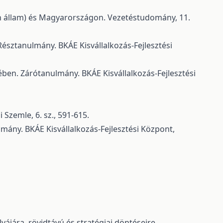
ton állam) és Magyarországon. Vezetéstudomány, 11.
 Résztanulmány. BKÁE Kisvállalkozás-Fejlesztési
ben. Zárótanulmány. BKÁE Kisvállalkozás-Fejlesztési
Szemle, 6. sz., 591-615.
mány. BKÁE Kisvállalkozás-Fejlesztési Központ,
ájára, rövidtávú és stratégiai döntéseire