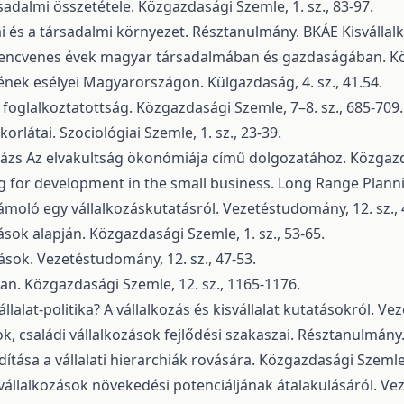
sadalmi összetétele. Közgazdasági Szemle, 1. sz., 83-97.
usai és a társadalmi környezet. Résztanulmány. BKÁE Kisválla
kilencvenes évek magyar társadalmában és gazdaságában. Köz
nek esélyei Magyarországon. Külgazdaság, 4. sz., 41.54.
foglalkoztatottság. Közgazdasági Szemle, 7–8. sz., 685-709.
rlátai. Szociológiai Szemle, 1. sz., 23-39.
lázs Az elvakultság ökonómiája című dolgozatához. Közgazda
ing for development in the small business. Long Range Plannin
számoló egy vállalkozáskutatásról. Vezetéstudomány, 12. sz., 
mások alapján. Közgazdasági Szemle, 1. sz., 53-65.
tások. Vezetéstudomány, 12. sz., 47-53.
an. Közgazdasági Szemle, 12. sz., 1165-1176.
lalat-politika? A vállalkozás és kisvállalat kutatásokról. Ve
sok, családi vállalkozások fejlődési szakaszai. Résztanulmány
dítása a vállalati hierarchiák rovására. Közgazdasági Szemle,
s vállalkozások növekedési potenciáljának átalakulásáról. Ve