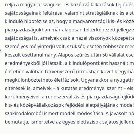
célja a magyarországi kis- és középvállalkozások fejlődés
sajátosságainak feltárása, valamint stratégiáiknak és a s
kiinduló hipotézise az, hogy a magyarországi kis- és közé
piacgazdaságokban már alaposan feltérképezett jellegze
sajátosságai is, amelyek csak a hazai viszonyok közepett
személyes mélyinterjú volt, szükség esetén többször megi
),
készült esettanulmány. Alapos szűrés után 50 vállalat eset
eredményekből jól látszik, a kiindulópontként használt m
életében valóban törvényszerű ritmusban követik egymás
megkülönböztethető életfázisok. Ugyanakkor a nyugati m
eltérések is, amelyek – a kutatás eredményei szerint – el
körülményeivel, a rendszerváltás és piacgazdasági fejlő
kis- és középvállalkozások fejlődési életpályájának mode
szakirodalomból ismert modell módosítása. A javasolt n
bemutatja, ismertetve az egyes életfázisok sajátos jellemz