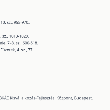
0. sz., 955-970..
 sz., 1013-1029.
, 7–8. sz., 600-618.
üzetek, 4. sz., 77.
BKÁE Kisvállalkozás-Fejlesztési Központ, Budapest.