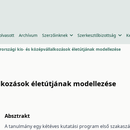
olvasott
Archívum
Szerzőinknek
Szerkesztőbizottság
K
országi kis- és középvállalkozások életútjának modellezése
lkozások életútjának modellezése
Absztrakt
A tanulmány egy kétéves kutatási program első szakaszán