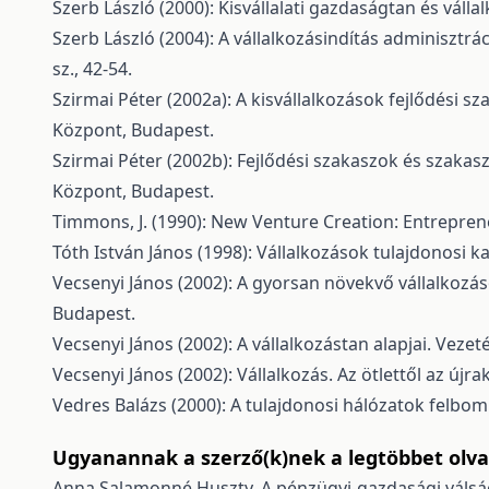
Szerb László (2000): Kisvállalati gazdaságtan és válla
Szerb László (2004): A vállalkozásindítás adminiszt
sz., 42-54.
Szirmai Péter (2002a): A kisvállalkozások fejlődési s
Központ, Budapest.
Szirmai Péter (2002b): Fejlődési szakaszok és szaka
Központ, Budapest.
Timmons, J. (1990): New Venture Creation: Entrepren
Tóth István János (1998): Vállalkozások tulajdonosi 
Vecsenyi János (2002): A gyorsan növekvő vállalkozás
Budapest.
Vecsenyi János (2002): A vállalkozástan alapjai. Vezet
Vecsenyi János (2002): Vállalkozás. Az ötlettől az újr
Vedres Balázs (2000): A tulajdonosi hálózatok felboml
Ugyanannak a szerző(k)nek a legtöbbet olvas
Anna Salamonné Huszty,
A pénzügyi-gazdasági válság