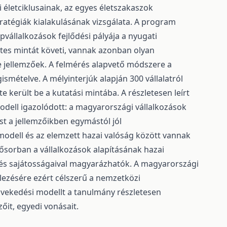
i életciklusainak, az egyes életszakaszok
tratégiák kialakulásának vizsgálata. A program
pvállalkozások fejlődési pályája a nyugati
tes mintát követi, vannak azonban olyan
e jellemzőek. A felmérés alapvető módszere a
smételve. A mélyinterjúk alapján 300 vállalatról
e került be a kutatási mintába. A részletesen leírt
odell igazolódott: a magyarországi vállalkozások
t a jellemzőikben egymástól jól
odell és az elemzett hazai valóság között vannak
sősorban a vállalkozások alapításának hazai
dés sajátosságaival magyarázhatók. A magyarországi
llezésére ezért célszerű a nemzetközi
övekedési modellt a tanulmány részletesen
őit, egyedi vonásait.