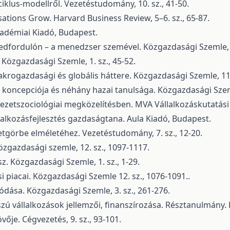
ciklus-modellről. Vezetéstudomány, 10. sz., 41-50.
sations Grow. Harvard Business Review, 5–6. sz., 65-87.
Akadémiai Kiadó, Budapest.
redfordulón – a menedzser szemével. Közgazdasági Szemle, 1
 Közgazdasági Szemle, 1. sz., 45-52.
krogazdasági és globális háttere. Közgazdasági Szemle, 11.
oncepciója és néhány hazai tanulsága. Közgazdasági Szemle
ezetszociológiai megközelítésben. MVA Vállalkozáskutatási F
llalkozásfejlesztés gazdaságtana. Aula Kiadó, Budapest.
etgörbe elméletéhez. Vezetéstudomány, 7. sz., 12-20.
Közgazdasági szemle, 12. sz., 1097-1117.
z. Közgazdasági Szemle, 1. sz., 1-29.
i piacai. Közgazdasági Szemle 12. sz., 1076-1091..
ódása. Közgazdasági Szemle, 3. sz., 261-276.
ú vállalkozások jellemzői, finanszírozása. Résztanulmány. 
vője. Cégvezetés, 9. sz., 93-101.