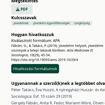
Megtekintés
PDF
Kulcsszavak
jövedelmek
jövedelmi egyenlőtlenségek
szegénység
Hogyan hivatkozzuk
Kiválasztott formátum:
APA
Fábián, G., & Takács, P. (2019). Jövedelmi helyzet, jövedelmi
viszonyok a telepi lakosok körében.
Acta Medicinae Et
Sociologica
,
10
(29), 45-54.
https://doi.org/10.19055/ams.2019.10/29/4
Hivatkozási formátumok
Ugyanannak a szerző(k)nek a legtöbbet olvas
Péter Takács, Éva Huszti,
A nyíregyházi Huszár- és Ke
Sociologica: Évf. 10 szám 29 (2019)
Gergely Fábián, Anita R. Fedor, Mariann Móré,
Ötven 