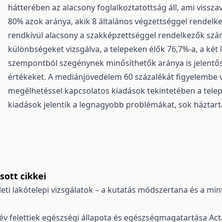
hátterében az alacsony foglalkoztatottság áll, ami vissza
80% azok aránya, akik 8 általános végzettséggel rendelkez
rendkívül alacsony a szakképzettséggel rendelkezők szá
különbségeket vizsgálva, a telepeken élők 76,7%-a, a két 
szempontból szegénynek minősíthetők aránya is jelentőse
értékeket. A mediánjövedelem 60 százalékát figyelembe 
megélhetéssel kapcsolatos kiadások tekintetében a telep
kiadások jelentik a legnagyobb problémákat, sok háztart
ott cikkei
leti lakótelepi vizsgálatok – a kutatás módszertana és a mi
év felettiek egészségi állapota és egészségmagatartása
Act