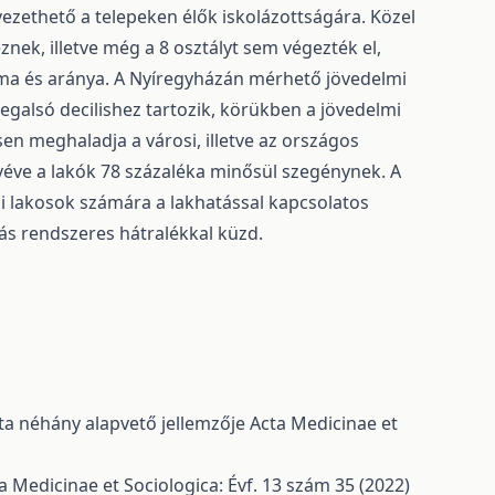
vezethető a telepeken élők iskolázottságára. Közel
nek, illetve még a 8 osztályt sem végezték el,
ma és aránya. A Nyíregyházán mérhető jövedelmi
legalsó decilishez tartozik, körükben a jövedelmi
n meghaladja a városi, illetve az országos
véve a lakók 78 százaléka minősül szegénynek. A
i lakosok számára a lakhatással kapcsolatos
ás rendszeres hátralékkal küzd.
nta néhány alapvető jellemzője
Acta Medicinae et
a Medicinae et Sociologica: Évf. 13 szám 35 (2022)