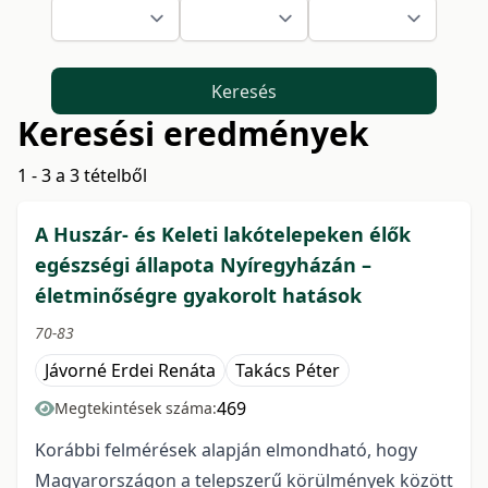
Keresés
Keresési eredmények
1 - 3 a 3 tételből
A Huszár- és Keleti lakótelepeken élők
egészségi állapota Nyíregyházán –
életminőségre gyakorolt hatások
70-83
Jávorné Erdei Renáta
Takács Péter
469
Megtekintések száma:
Korábbi felmérések alapján elmondható, hogy
Magyarországon a telepszerű körülmények között