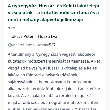
A nyíregyházi Huszár- és Keleti lakótelepi
vizsgálatok – a kutatás módszertana és a
minta néhány alapvető jellemzője
8-18
Takács Péter
Huszti Éva
527
Megtekintések száma:
A tanulmány a Nyíregyházán végzett lakótelepi
kutatások módszertani leírását tartalmazza. A két
vizsgálati helyszín, a Huszár lakótelep és a Keleti
lakótelep földrajzi elhelyezkedésének,
sajátosságainak bemutatását a kutatás során
alkalmazott kérdőív főbb blokkjainak ismertetése
követi. A vizsgálati mintát a területi megoszlás,
majd a főbb szociodemográfiai mutatók mentén
írjuk le. A két helyszínen összesen 271 háztartás