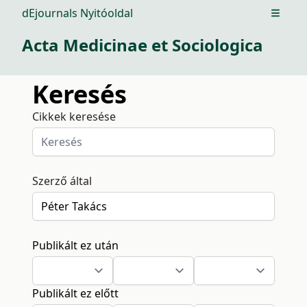
dEjournals Nyitóoldal
Open m
Acta Medicinae et Sociologica
Keresés
Cikkek keresése
Szerző által
Publikált ez után
Publikált ez előtt