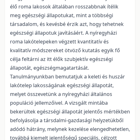
élő roma lakosok általában rosszabbnak ítélik
meg egészségi állapotukat, mint a többségi
társadalom, és kevésbé érzik azt, hogy tehetnek
egészségi állapotuk javításáért. A nyíregyházi
roma lakótelepeken végzett kvantitatív és
kvalitatív módszereket ötvöző kutatás egyik fő
célja feltárni az itt élők szubjektív egészségi
állapotát, egészségmagatartását.
Tanulmányunkban bemutatjuk a keleti és huszár
lakótelep lakosságának egészségi állapotát,
melyet összevetünk a nyíregyházi általános
populáció jellemzőivel. A vizsgált mintába
bekerültek egészségi állapotát jelentős mértékben
befolyásolja a társdalmi-gazdasági helyzetükből
adódó hátrány, melynek kezelése elengedhetetlen,
továbbá kiemelt jelentőségű speciális, célzott