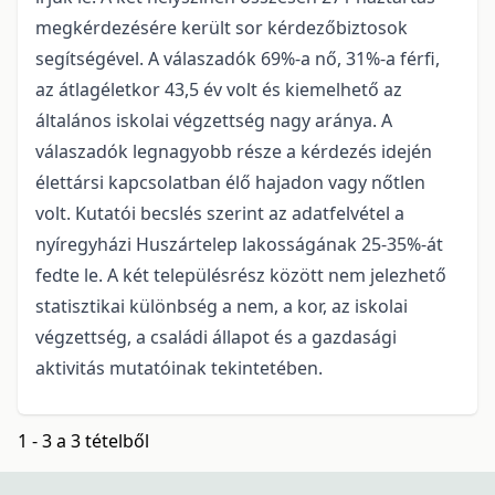
megkérdezésére került sor kérdezőbiztosok
segítségével. A válaszadók 69%-a nő, 31%-a férfi,
az átlagéletkor 43,5 év volt és kiemelhető az
általános iskolai végzettség nagy aránya. A
válaszadók legnagyobb része a kérdezés idején
élettársi kapcsolatban élő hajadon vagy nőtlen
volt. Kutatói becslés szerint az adatfelvétel a
nyíregyházi Huszártelep lakosságának 25-35%-át
fedte le. A két településrész között nem jelezhető
statisztikai különbség a nem, a kor, az iskolai
végzettség, a családi állapot és a gazdasági
aktivitás mutatóinak tekintetében.
1 - 3 a 3 tételből