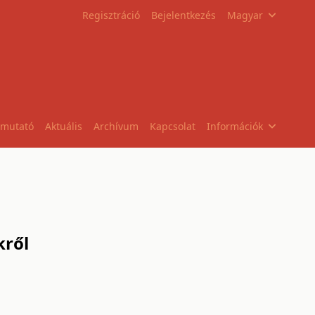
Regisztráció
Bejelentkezés
Magyar
tmutató
Aktuális
Archívum
Kapcsolat
Információk
kről