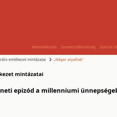
Bemutatkozás
Szerkesztőbizottság
Szerzői ú
urális emlékezet mintázatai
„Néger atyafiak”
lékezet mintázatai
éneti epizód a millenniumi ünnepsége