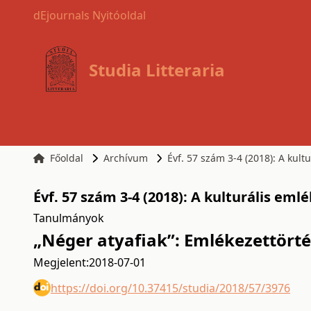
dEjournals Nyitóoldal
Studia Litteraria
Főoldal
Archívum
Évf. 57 szám 3-4 (2018): A kult
Évf. 57 szám 3-4 (2018): A kulturális em
Tanulmányok
„Néger atyafiak”: Emlékezettört
Megjelent:
2018-07-01
https://doi.org/10.37415/studia/2018/57/3976