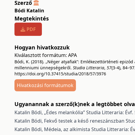
Szerző
Bódi Katalin
Megtekintés
PDF
Hogyan hivatkozzuk
Kiválasztott formátum:
APA
Bódi, K. (2018). „Néger atyafiak”: Emlékezettörténeti epizód 
millenniumi ünnepségekről.
Studia Litteraria
,
57
(3-4), 84–97
https://doi.org/10.37415/studia/2018/57/3976
Hivatkozási formátumok
Ugyanannak a szerző(k)nek a legtöbbet olvas
Katalin Bódi,
„Édes melankólia”
Studia Litteraria: Év
Katalin Bódi,
Fekvő testek a késő reneszánszban
Stud
Katalin Bódi,
Médeia, az alkimista
Studia Litteraria: 