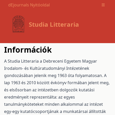
dEjournals Nyitóoldal
Open m
Studia Litteraria
Információk
A Studia Litteraria a Debreceni Egyetem Magyar
Irodalom- és Kultúratudományi Intézetének
gondozásában jelenik meg 1963 óta folyamatosan. A
lap 1963 és 2010 között évkönyv formában jelent meg,
és elsősorban az intézetben dolgozók kutatási
eredményeit reprezentálta: az egyes
tanulmányköteteket minden alkalommal az intézet
egy-egy kutatócsoportjának a munkatársai állították