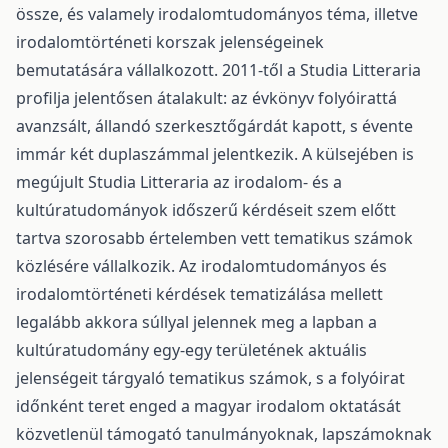
össze, és valamely irodalomtudományos téma, illetve
irodalomtörténeti korszak jelenségeinek
bemutatására vállalkozott. 2011-től a Studia Litteraria
profilja jelentősen átalakult: az évkönyv folyóirattá
avanzsált, állandó szerkesztőgárdát kapott, s évente
immár két duplaszámmal jelentkezik. A külsejében is
megújult Studia Litteraria az irodalom- és a
kultúratudományok időszerű kérdéseit szem előtt
tartva szorosabb értelemben vett tematikus számok
közlésére vállalkozik. Az irodalomtudományos és
irodalomtörténeti kérdések tematizálása mellett
legalább akkora súllyal jelennek meg a lapban a
kultúratudomány egy-egy területének aktuális
jelenségeit tárgyaló tematikus számok, s a folyóirat
időnként teret enged a magyar irodalom oktatását
közvetlenül támogató tanulmányoknak, lapszámoknak