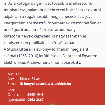
is. Az alkotógárda gerincét továbbra is intézetünk
munkatársai, valamint a debreceni bölcsészkar oktatói
adják, ám a rugalmasabb megjelenésnek és a jóval
kiterjedtebb szerkesztői folyamatnak köszönhetően az
országos irodalom- és kultúratudományi
kutatóműhelyek képviselői is nagy számban és
rendszeresen publikálnak a folyóiratban.
A Studia Litteraria évkönyv formában megjelent
számai (1963–2010) letölthetők a Debreceni Egyetem
Elektronikus Archívumának honlapjáról,
itt
.
KAPCSOLAT
Név
Bényei Péter
E-mail:
benyei.peter@arts.unideb.hu
ISSN
Online:
2063-1049
Nyomtatott:
0562-2867