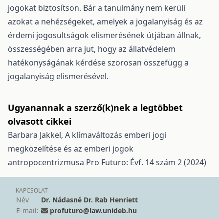
jogokat biztosítson. Bár a tanulmány nem kerüli
azokat a nehézségeket, amelyek a jogalanyiság és az
érdemi jogosultságok elismerésének útjában állnak,
összességében arra jut, hogy az állatvédelem
hatékonyságának kérdése szorosan összefügg a
jogalanyiság elismerésével.
Ugyanannak a szerző(k)nek a legtöbbet
olvasott cikkei
Barbara Jakkel,
A klímaváltozás emberi jogi
megközelítése és az emberi jogok
antropocentrizmusa
Pro Futuro: Évf. 14 szám 2 (2024)
KAPCSOLAT
Név
Dr. Nádasné Dr. Rab Henriett
E-mail:
profuturo@law.unideb.hu