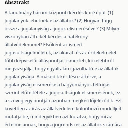
Absztrakt
A tanulmány három központi kérdés köré épül. (1)
Jogalanyok lehetnek-e az állatok? (2) Hogyan függ
össze a jogalanyiság a jogok elismerésével? (3) Milyen
viszonyban áll e két kérdés a hatékony
állatvédelemmel? Elsőként az ismert
jogosultságelméletek, az akarat- és az érdekelmélet
főbb képviselői álláspontjait ismerteti, közelebbről
megvizsgálja, hogy egyáltalán igazolható-e az állatok
jogalanyisága. A második kérdésre áttérve, a
jogalanyiság elismerése a hagyományos felfogás
szerint előfeltétele a jogosultságok elismerésének, ez
a szöveg egy pontján azonban megkérdőjeleződik. Ezt
követően az írás az állatvédelem különböző modelljeit
mutatja be, mindegyikben azt kutatva, hogy mi az
értelme annak, hogy a jogrendszer az állatok számára