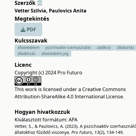
Szerzők
Vetter Szilvia
,
Paulovics Anita
Megtekintés
PDF
Kulcsszavak
állatvédelem
pszichoaktív szerhasználat
addikció
állattartás
állatkínzás
állatvédelmi jog
Licenc
Copyright (c) 2024 Pro Futuro
This work is licensed under a
Creative Commons
Attribution-ShareAlike 4.0 International License
.
Hogyan hivatkozzuk
Kiválasztott formátum:
APA
Vetter, S., & Paulovics, A. (2023). A pszichoaktív szerhasznál
állatokhoz fűződő viszonya.
Pro Futuro
,
13
(2), 134-149.