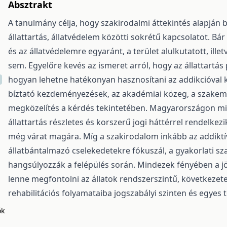
Absztrakt
A tanulmány célja, hogy szakirodalmi áttekintés alapján 
állattartás, állatvédelem közötti sokrétű kapcsolatot. Bá
és az állatvédelemre egyaránt, a terület alulkutatott, ill
sem. Egyelőre kevés az ismeret arról, hogy az állattartás
hogyan lehetne hatékonyan hasznosítani az addikcióval 
bíztató kezdeményezések, az akadémiai közeg, a szakembe
megközelítés a kérdés tekintetében. Magyarországon min
állattartás részletes és korszerű jogi háttérrel rendelk
még várat magára. Míg a szakirodalom inkább az addiktív
állatbántalmazó cselekedetekre fókuszál, a gyakorlati sz
hangsúlyozzák a felépülés során. Mindezek fényében a j
lenne megfontolni az állatok rendszerszintű, következe
rehabilitációs folyamataiba jogszabályi szinten és egyes 
ók