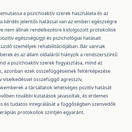
bemutassa a pszichoaktív szerek használata és az
r a kérdés jelentős hatással van az emberi egészségre
etve nem állnak rendelkezésre kidolgozott protokollok
 pozitív egészségügyi és pszichológiai hatásait
küzdő személyek rehabilitációjában. Bár vannak
rek és az állam oldaláról hiányzik a rendszerszintű
d a pszichoaktív szerek fogyasztása, mind az
ezik, azonban ezek összefüggéseinek feltérképezése
 viselkedéssel összefüggő agresszív,
akemberek a társállatok lehetséges pozitív hatását
övőben további kutatások javasoltak, és érdemes
tes és tudatos integrálását a függőségben szenvedők
terápiás protokollok szintjén egyaránt.