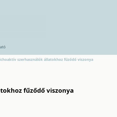
ató
ichoaktív szerhasználók állatokhoz fűződő viszonya
atokhoz fűződő viszonya