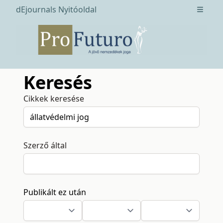
dEjournals Nyitóoldal
Open m
Keresés
Cikkek keresése
Szerző által
Publikált ez után