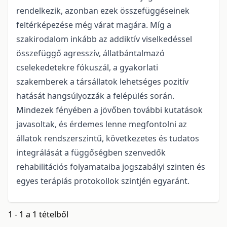
rendelkezik, azonban ezek összefüggéseinek
feltérképezése még várat magára. Míg a
szakirodalom inkább az addiktív viselkedéssel
összefüggő agresszív, állatbántalmazó
cselekedetekre fókuszál, a gyakorlati
szakemberek a társállatok lehetséges pozitív
hatását hangsúlyozzák a felépülés során.
Mindezek fényében a jövőben további kutatások
javasoltak, és érdemes lenne megfontolni az
állatok rendszerszintű, következetes és tudatos
integrálását a függőségben szenvedők
rehabilitációs folyamataiba jogszabályi szinten és
egyes terápiás protokollok szintjén egyaránt.
1 - 1 a 1 tételből