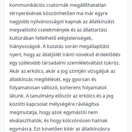
kommunikációs csatornák megállíthatatlan
térnyerésének köszönhetően ma már egyre
nagyobb nyilvánosságot kapnak az állatkínzást
megvalósító cselekmények és az állattartási
kultúrában fellelhető elégtelenségek,
hiányosságok. A kutatás során megállapítást
nyert, hogy az állatjólét iránti növekvő érdeklődés
egy szélesebb társadalmi szemléletváltást tükröz.
Akár az erkölcs, akár a jog szintjén vizsgáljuk az
állatkínzás megítélését, egy gyorsan és
folyamatosan változó, koherens folyamatot
látunk. A tanulmány először az erkölcs és a jog
közötti kapcsolat mélységére rávilágítva
megmutatja, hogy azok egymástól nem
elválaszthatók, és hogy kölcsönösen hatnak
egymásra. Ezt követően kitér az állatkínzásra