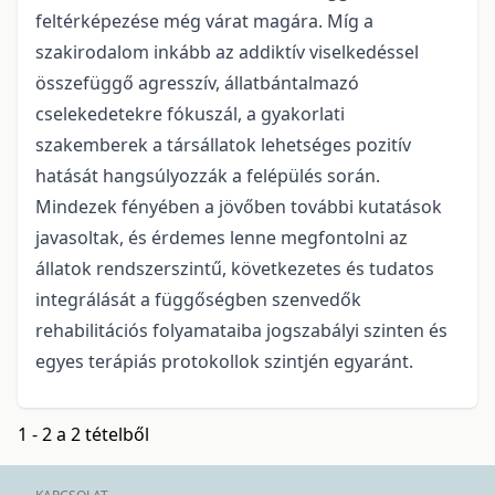
feltérképezése még várat magára. Míg a
szakirodalom inkább az addiktív viselkedéssel
összefüggő agresszív, állatbántalmazó
cselekedetekre fókuszál, a gyakorlati
szakemberek a társállatok lehetséges pozitív
hatását hangsúlyozzák a felépülés során.
Mindezek fényében a jövőben további kutatások
javasoltak, és érdemes lenne megfontolni az
állatok rendszerszintű, következetes és tudatos
integrálását a függőségben szenvedők
rehabilitációs folyamataiba jogszabályi szinten és
egyes terápiás protokollok szintjén egyaránt.
1 - 2 a 2 tételből