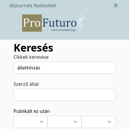
dEjournals Nyitóoldal
Open m
Keresés
Cikkek keresése
Szerző által
Publikált ez után