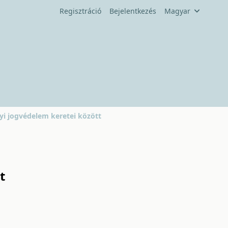
Regisztráció
Bejelentkezés
Magyar
yi jogvédelem keretei között
t