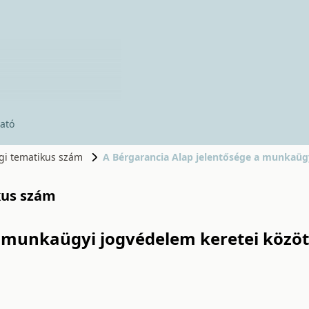
ató
ogi tematikus szám
A Bérgarancia Alap jelentősége a munkaüg
kus szám
a munkaügyi jogvédelem keretei közöt