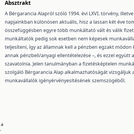
Absztrakt
A Bérgarancia Alapról szóló 1994. évi LXVI. törvény, illet
napjainkban különösen aktuális, hisz a lassan két éve t
összefüggésben egyre több munkáltató vált és válik fize
munkáltatók pedig sok esetben nem képesek munkavállaló
teljesíteni, így az államnak kell a pénzben egzakt módon k
annak pénzbeli/anyagi ellentételezése –, és ezzel együtt
szavatolnia. Jelen tanulmányban a fizetésképtelen munká
szolgáló Bérgarancia Alap alkalmazhatóságát vizsgáljuk az
munkavállalók igényérvényesítésének szemszögéből.
 a
-