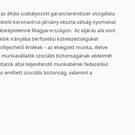
ve az általa szabályozott garanciarendszer vizsgálata
omboló koronavírus-járvány okozta válság nyomaival
tésképtelenné Magyarországon. Az eljárás alá vont
ik irányába bérfizetési kötelezettségüket
ifejezhető értékek – az elvégzett munka, illetve
 a munkavállalók szociális biztonságának védelmét
ltatók által teljesítendő munkabérek fedezetéül
 említett szociális biztonság, valamint a