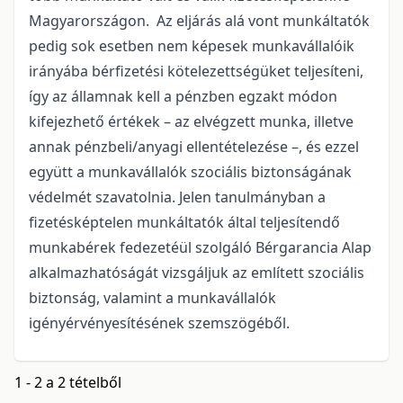
Magyarországon. Az eljárás alá vont munkáltatók
pedig sok esetben nem képesek munkavállalóik
irányába bérfizetési kötelezettségüket teljesíteni,
így az államnak kell a pénzben egzakt módon
kifejezhető értékek – az elvégzett munka, illetve
annak pénzbeli/anyagi ellentételezése –, és ezzel
együtt a munkavállalók szociális biztonságának
védelmét szavatolnia. Jelen tanulmányban a
fizetésképtelen munkáltatók által teljesítendő
munkabérek fedezetéül szolgáló Bérgarancia Alap
alkalmazhatóságát vizsgáljuk az említett szociális
biztonság, valamint a munkavállalók
igényérvényesítésének szemszögéből.
1 - 2 a 2 tételből