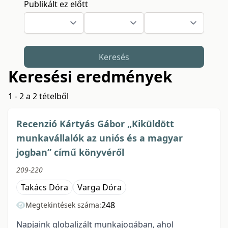
Publikált ez előtt
Keresés
Keresési eredmények
1 - 2 a 2 tételből
Recenzió Kártyás Gábor „Kiküldött
munkavállalók az uniós és a magyar
jogban” című könyvéről
209-220
Takács Dóra
Varga Dóra
248
Megtekintések száma:
Napjaink globalizált munkajogában, ahol