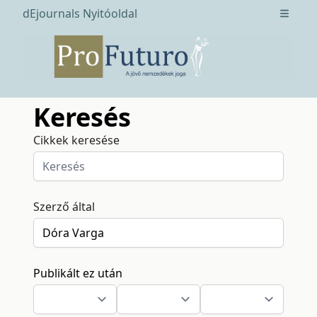
dEjournals Nyitóoldal
Open m
Keresés
Cikkek keresése
Szerző által
Publikált ez után