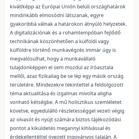
kiváltképp az Európai Unión belüli országhatárok
mindinkább elmosódni látszanak, egyre
gyakoribbá válnak a határokon átnyúló helyzetek.
A digitalizációnak és a rohamtempóban fejlődő
technikának köszönhetően a külföldi vagy
külföldre történő munkavégzés immár úgy is
megvalósulhat, hogy a munkavállaló
tulajdonképpen el sem mozdul az íróasztala
mellől, azaz fizikailag be se lép egy másik ország
területére. Mindezekre tekintettel a feldolgozott
téma aktualitása és izgalmas mivolta aligha
vonható kétségbe. A mű holisztikus szemléletet
követve, egyedülálló részletességgel vezeti végig
az olvasót és nyújt számára biztos tájékozódási
pontot a kiküldetés megannyi kihívással és
érdekellentéttel övezett ingoványos talaján. A