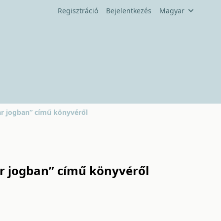
Regisztráció
Bejelentkezés
Magyar
ar jogban” című könyvéről
r jogban” című könyvéről