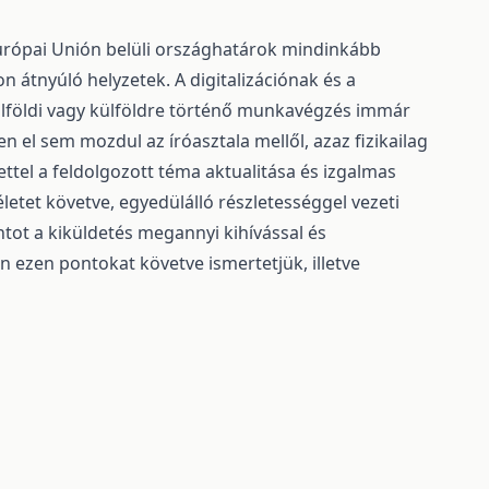
Európai Unión belüli országhatárok mindinkább
 átnyúló helyzetek. A digitalizációnak és a
földi vagy külföldre történő munkavégzés immár
 el sem mozdul az íróasztala mellől, azaz fizikailag
ttel a feldolgozott téma aktualitása és izgalmas
letet követve, egyedülálló részletességgel vezeti
ntot a kiküldetés megannyi kihívással és
n ezen pontokat követve ismertetjük, illetve