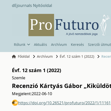
dEjournals Nyitóoldal
Rólunk
Aktuális
Archívum
Keresés
Szerzői útmut
Főoldal
Archívum
Évf. 12 szám 1 (2022)
Recen
Évf. 12 szám 1 (2022)
Szemle
Recenzió Kártyás Gábor „Kiküldö
Megjelent:
2022-06-10
https://doi.org/10.26521/profuturo/2022/1/11161