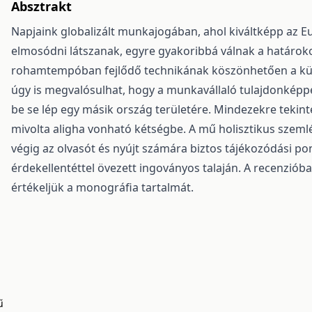
Absztrakt
Napjaink globalizált munkajogában, ahol kiváltképp az 
elmosódni látszanak, egyre gyakoribbá válnak a határokon
rohamtempóban fejlődő technikának köszönhetően a kül
úgy is megvalósulhat, hogy a munkavállaló tulajdonképpen
be se lép egy másik ország területére. Mindezekre tekinte
mivolta aligha vonható kétségbe. A mű holisztikus szemlé
végig az olvasót és nyújt számára biztos tájékozódási po
érdekellentéttel övezett ingoványos talaján. A recenzióba
értékeljük a monográfia tartalmát.
ű