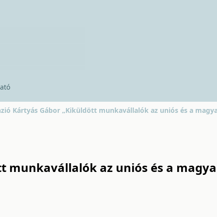
ató
zió Kártyás Gábor „Kiküldött munkavállalók az uniós és a magy
tt munkavállalók az uniós és a magya