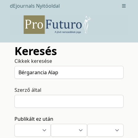
dEjournals Nyitóoldal
Open m
Keresés
Cikkek keresése
Szerző által
Publikált ez után