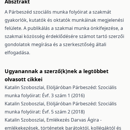
Absztrakt
A Párbeszéd szociális munka folyóirat a szakmát
gyakorlók, kutatók és oktatók munkáinak megjelenési
felülete. A publikálás a szakmai munka önkifejezése, a
szakmai közösség érdeklődésére számot tartó szerzői
gondolatok megírása és a szerkesztőség általi
elfogadása.
Ugyanannak a szerző(k)nek a legtöbbet
olvasott cikkei
Katalin Szoboszlai,
Elöljáróban
Párbeszéd: Szociális
munka folyóirat: Évf. 3 szám 1 (2016)
Katalin Szoboszlai,
Elöljáróban
Párbeszéd: Szociális
munka folyóirat: Évf. 5 szám 2 (2018)
Katalin Szoboszlai,
Emlékezés Darvas Ágira -
emlékekezések, történetek barátoktól, kollégáktól és