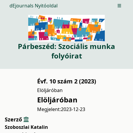
dEjournals Nyitóoldal
Open m
Párbeszéd: Szociális munka
folyóirat
Évf. 10 szám 2 (2023)
Elöljáróban
Elöljáróban
Megjelent:
2023-12-23
Szerző
Szoboszlai Katalin