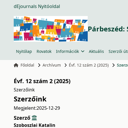
dEjournals Nyitóoldal
Párbeszéd: 
Nyitólap
Rovatok
Információk
Aktuális
Szerzői ú
Főoldal
Archívum
Évf. 12 szám 2 (2025)
Szerz
Évf. 12 szám 2 (2025)
Szerzőink
Szerzőink
Megjelent:
2025-12-29
Szerző
Szoboszlai Katalin