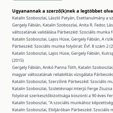
Ugyanannak a szerző(k)nek a legtöbbet olvas
Katalin Szoboszlai, László Patyán,
Esettanulmány a s
Gergely Fábián, Katalin Szoboszlai, Anita R. Fedor, 
változatának validálása
Párbeszéd: Szociális munka fo
Katalin Szoboszlai, Lajos Hüse, Gergely Fábián,
A riz
Párbeszéd: Szociális munka folyóirat: Évf. 8 szám 2 (
Katalin Szoboszlai, Lajos Hüse, Gergely Fábián,
Kulcs
(2015)
Gergely Fábián, Anikó Panna Tóth, Katalin Szoboszlai
magyar változatának reliabilitás vizsgálata
Párbeszéd:
Katalin Szoboszlai,
Szerzőink
Párbeszéd: Szociális mu
Katalin Szoboszlai,
Születésnapi interjú Ferge Zsuzsa
folyóirat szerkesztőbizottsága köszönti a 90 éves Fe
Katalin Szoboszlai,
"A szociális munkához képzettség 
Katalin Szoboszlai,
Elöljáróban
Párbeszéd: Szociális m