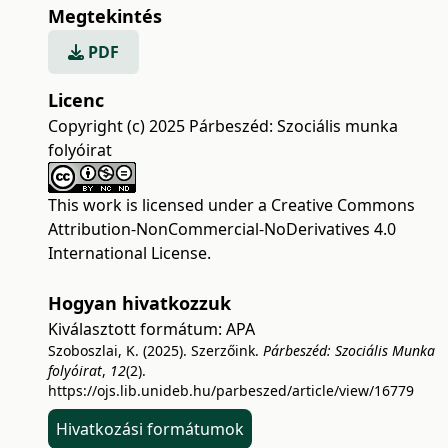
Megtekintés
PDF
Licenc
Copyright (c) 2025 Párbeszéd: Szociális munka
folyóirat
This work is licensed under a
Creative Commons
Attribution-NonCommercial-NoDerivatives 4.0
International License
.
Hogyan hivatkozzuk
Kiválasztott formátum:
APA
Szoboszlai, K. (2025). Szerzőink.
Párbeszéd: Szociális Munka
folyóirat
,
12
(2).
https://ojs.lib.unideb.hu/parbeszed/article/view/16779
Hivatkozási formátumok