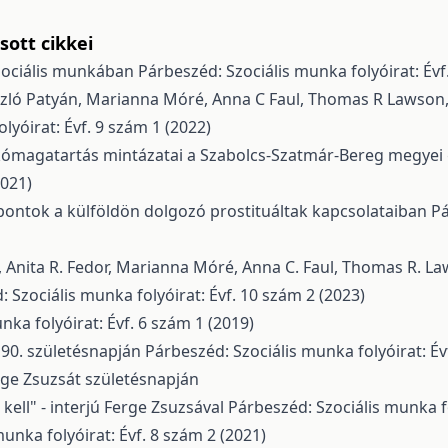
ott cikkei
zociális munkában
Párbeszéd: Szociális munka folyóirat: Évf
László Patyán, Marianna Móré, Anna C Faul, Thomas R Lawson
lyóirat: Évf. 9 szám 1 (2022)
ikómagatartás mintázatai a Szabolcs-Szatmár-Bereg megyei 
2021)
pontok a külföldön dolgozó prostituáltak kapcsolataiban
Pá
, Anita R. Fedor, Marianna Móré, Anna C. Faul, Thomas R. L
 Szociális munka folyóirat: Évf. 10 szám 2 (2023)
nka folyóirat: Évf. 6 szám 1 (2019)
 90. születésnapján
Párbeszéd: Szociális munka folyóirat: Év
rge Zsuzsát születésnapján
kell" - interjú Ferge Zsuzsával
Párbeszéd: Szociális munka fo
unka folyóirat: Évf. 8 szám 2 (2021)