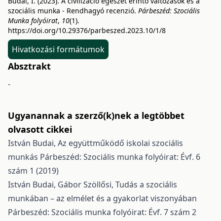
Budai, I. (2023). A civilizáció egészét érintő változások és a
szociális munka - Rendhagyó recenzió.
Párbeszéd: Szociális
Munka folyóirat
,
10
(1).
https://doi.org/10.29376/parbeszed.2023.10/1/8
Hivatkozási formátumok
Absztrakt
-
Ugyanannak a szerző(k)nek a legtöbbet
olvasott cikkei
István Budai,
Az együttműködő iskolai szociális
munkás
Párbeszéd: Szociális munka folyóirat: Évf. 6
szám 1 (2019)
István Budai, Gábor Szöllősi,
Tudás a szociális
munkában – az elmélet és a gyakorlat viszonyában
Párbeszéd: Szociális munka folyóirat: Évf. 7 szám 2