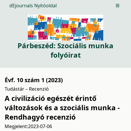
dEjournals Nyitóoldal
Open m
Párbeszéd: Szociális munka
folyóirat
Évf. 10 szám 1 (2023)
Tudástár – Recenzió
A civilizáció egészét érintő
változások és a szociális munka -
Rendhagyó recenzió
Megjelent:
2023-07-06