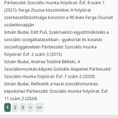
Párbeszéd: Szociális munka folyóirat: Évf. 8 szám 1
(2021): Ferge Zsuzsa köszöntése: A folyóirat
szerkesztőbizottsága köszönti a 90 éves Ferge Zsuzsát
születésnapján
István Budai, Edit Puli,
Szakmaközi együttműködés a
szociális szolgáltatásokban - gyakorlat és kutatás
összefüggéseiben
Párbeszéd: Szociális munka
folyóirat: Évf. 2 szám 3 (2015)
István Budai, Andrea Toldiné Bélteki,
A
Szociálismunkás-képzés Globális Alapelvei
Párbeszéd:
Szociális munka folyóirat: Évf. 7 szám 2 (2020)
István Budai,
Reflexiók a hazai szociálismunkás-
képzéshez
Párbeszéd: Szociális munka folyóirat: Évf.
11 szám 2 (2024)
1
2
3
>
>>