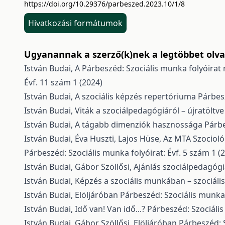
https://doi.org/10.29376/parbeszed.2023.10/1/8
Hivatkozási formátumok
Ugyanannak a szerző(k)nek a legtöbbet olvas
István Budai,
A Párbeszéd: Szociális munka folyóirat
Évf. 11 szám 1 (2024)
István Budai,
A szociális képzés repertóriuma
Párbesz
István Budai,
Viták a szociálpedagógiáról – újratöltv
István Budai,
A tágabb dimenziók hasznossága
Párbe
István Budai, Éva Huszti, Lajos Hüse,
Az MTA Szocioló
Párbeszéd: Szociális munka folyóirat: Évf. 5 szám 1 (
István Budai, Gábor Szöllősi,
Ajánlás szociálpedagóg
István Budai,
Képzés a szociális munkában – szociál
István Budai,
Elöljáróban
Párbeszéd: Szociális munka f
István Budai,
Idő van! Van idő...?
Párbeszéd: Szociális
István Budai, Gábor Szöllősi,
Elöljáróban
Párbeszéd: S