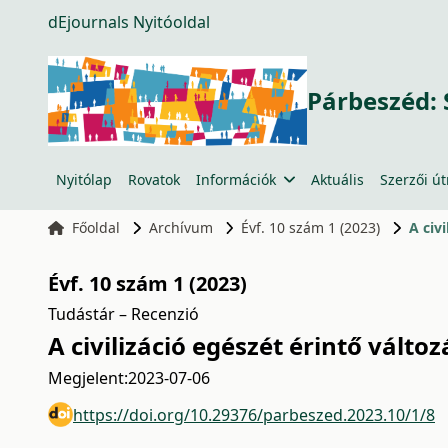
dEjournals Nyitóoldal
Párbeszéd: 
Nyitólap
Rovatok
Információk
Aktuális
Szerzői ú
Főoldal
Archívum
Évf. 10 szám 1 (2023)
A civ
Évf. 10 szám 1 (2023)
Tudástár – Recenzió
A civilizáció egészét érintő vált
Megjelent:
2023-07-06
https://doi.org/10.29376/parbeszed.2023.10/1/8