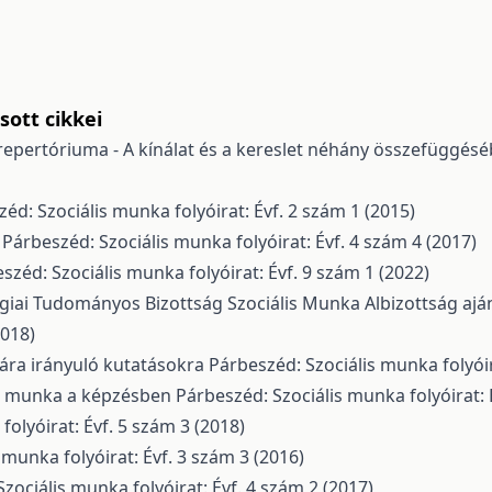
ott cikkei
 repertóriuma - A kínálat és a kereslet néhány összefüggé
éd: Szociális munka folyóirat: Évf. 2 szám 1 (2015)
e
Párbeszéd: Szociális munka folyóirat: Évf. 4 szám 4 (2017)
széd: Szociális munka folyóirat: Évf. 9 szám 1 (2022)
giai Tudományos Bizottság Szociális Munka Albizottság ajá
2018)
iára irányuló kutatásokra
Párbeszéd: Szociális munka folyóir
is munka a képzésben
Párbeszéd: Szociális munka folyóirat: 
olyóirat: Évf. 5 szám 3 (2018)
 munka folyóirat: Évf. 3 szám 3 (2016)
zociális munka folyóirat: Évf. 4 szám 2 (2017)