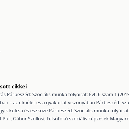
-
ott cikkei
kás
Párbeszéd: Szociális munka folyóirat: Évf. 6 szám 1 (201
ban – az elmélet és a gyakorlat viszonyában
Párbeszéd: Szoc
gyik kulcsa és eszköze
Párbeszéd: Szociális munka folyóirat:
 Puli, Gábor Szöllősi,
Felsőfokú szociális képzések Magya