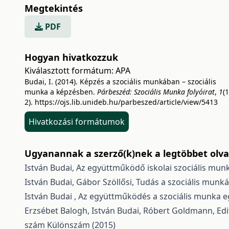
Megtekintés
PDF
Hogyan hivatkozzuk
Kiválasztott formátum:
APA
Budai, I. (2014). Képzés a szociális munkában – szociális
munka a képzésben.
Párbeszéd: Szociális Munka folyóirat
,
1
(1
2).
https://ojs.lib.unideb.hu/parbeszed/article/view/5413
Hivatkozási formátumok
Ugyanannak a szerző(k)nek a legtöbbet olvas
István Budai,
Az együttműködő iskolai szociális mun
István Budai, Gábor Szöllősi,
Tudás a szociális munká
István Budai ,
Az együttműködés a szociális munka e
Erzsébet Balogh, István Budai, Róbert Goldmann, Edit
szám Különszám (2015)