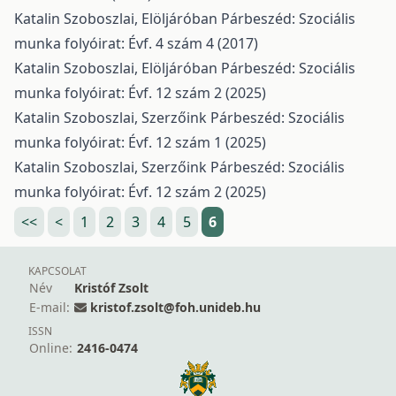
Katalin Szoboszlai,
Elöljáróban
Párbeszéd: Szociális
munka folyóirat: Évf. 4 szám 4 (2017)
Katalin Szoboszlai,
Elöljáróban
Párbeszéd: Szociális
munka folyóirat: Évf. 12 szám 2 (2025)
Katalin Szoboszlai,
Szerzőink
Párbeszéd: Szociális
munka folyóirat: Évf. 12 szám 1 (2025)
Katalin Szoboszlai,
Szerzőink
Párbeszéd: Szociális
munka folyóirat: Évf. 12 szám 2 (2025)
<<
<
1
2
3
4
5
6
KAPCSOLAT
Név
Kristóf Zsolt
E-mail:
kristof.zsolt@foh.unideb.hu
ISSN
Online:
2416-0474