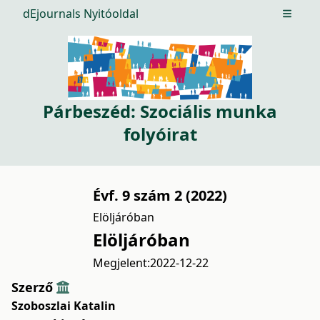
dEjournals Nyitóoldal
Open m
Párbeszéd: Szociális munka
folyóirat
Évf. 9 szám 2 (2022)
Elöljáróban
Elöljáróban
Megjelent:
2022-12-22
Szerző
Szoboszlai Katalin